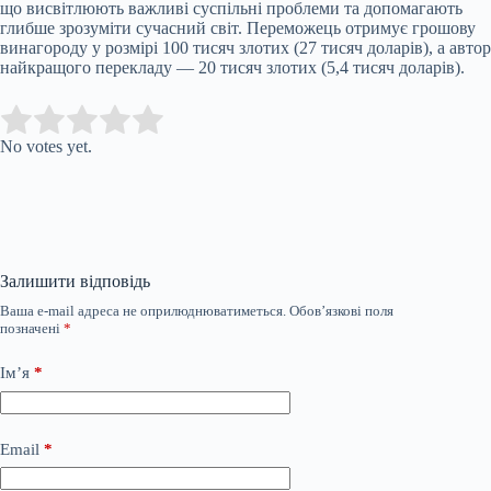
що висвітлюють важливі суспільні проблеми та допомагають
глибше зрозуміти сучасний світ. Переможець отримує грошову
винагороду у розмірі 100 тисяч злотих (27 тисяч доларів), а автор
найкращого перекладу — 20 тисяч злотих (5,4 тисяч доларів).
Submit Rating
Rate this item:
No votes yet.
Залишити відповідь
Ваша e-mail адреса не оприлюднюватиметься.
Обов’язкові поля
позначені
*
Ім’я
*
Email
*