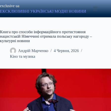
Перейти
exclusive ua
до
вмісту
ЕКСКЛЮЗИВНІ УКРАЇНСЬКІ МОДНІ НОВИНИ
Книга про способи інформаційного протистояння
нацистській Німеччині отримала польську нагороду –
культурні новини
Андрій Марченко
4 Червня, 2026
Кіно та музика