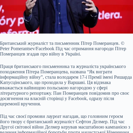
Британський журналіст та письменник Пітер Померанцев.
©
Peter Pomerantsev/Facebook
Під час отримання нагороди Пітер
Померанцев згадав про війну в Україні.
Праця
британського письменника та журналіста українського
походження Пітера Померанцева, названа “Як виграти
інформаційну війну”, стала володарем 17-ї Премії імені Ришарда
Капусцінського, що проходила у Варшаві. Ця відзнака
вважається найвищою польською нагородою у сфері
літературного репортажу. Пан Померанцев повідомив про своє
досягнення на власній сторінці у Facebook, одразу після
церемонії вручення.
Під час своєї промови лауреат нагадав, що головним героєм
його твору є британський журналіст Сефтон Делмер. Під час
Другої світової війни Делмер керував масштабною кампанією з
ведення інформаційної боротьби проти нацистської Німеччини.