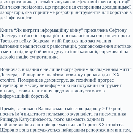
діях противника, натомість шукаючи ефективні шляхи протидії.
Він також повідомив, що працює над створенням дослідницької
лабораторії, яка сприятиме розробці інструментів для боротьби з
дезінформацією.
Книга “Як виграти інформаційну війну” присвячена Сефтону
Делмеру та його інформаційно-психологічним операціям проти
Третього рейху. Зокрема, у ній йдеться про заснування
імітованих нацистських радіостанцій, розповсюдження листівок
з метою підриву бойового духу та інші кампанії, спрямовані на
дезорієнтацію супротивника.
Водночас, видання є не лише біографічним дослідженням життя
Делмера, а й ширшим аналізом розвитку пропаганди в ХХ
столітті. Померанцев демонструє, як технічний прогрес
перетворив масову дезінформацію на потужний інструмент
впливу, і ставить питання щодо меж допустимого в
інформаційній боротьбі.
Премія, заснована Варшавською міською радою у 2010 році,
носить ім’я видатного польського журналіста та письменника
Ришарда Капусцінського, якого вважають одним із
найвпливовіших авторів документальної прози ХХ століття.
Щорічно вона присуджується найкращим репортажним книгам,