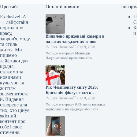
Про сайт
Останні новини
Інформ
ExclusiveUA
П
— лайфстайл-
С
портал про
К
красу,
и
Виявлено приховані камери в
здоров'я, моду
палатах засуджених жінок
та стиль
Леся Яковенко
Сер 9, 2026
життя. Ми
Фото до матеріалу Монітори
пишемо
Національного превентивного
лайфхаки для
механізму (НПМ) виявили камери
щодня,
відеоспостереження у медичних
стежимо за
палатах для засуджених жінок та тих,
новинами
хто…
культури та
Рік Чемпіонату світу 2026:
життям
Британія фіксує сплеск
знаменитосте
домашнього насильства
Леся Яковенко
Сер 9, 2026
й. Видання
створене для
Фото до матеріалу 93% таких випадків
зафіксували напередодні або після
тих, хто цінує
матчів збірної Англії. Під час
якісний
Чемпіонату світу з футболу 2026…
контент про
себе і своє
оточення.