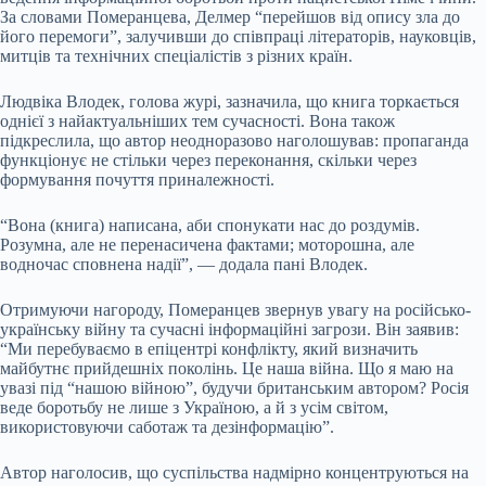
За словами Померанцева, Делмер “перейшов від опису зла до
його перемоги”, залучивши до співпраці літераторів, науковців,
митців та технічних спеціалістів з різних країн.
Людвіка Влодек, голова журі, зазначила, що книга торкається
однієї з найактуальніших тем сучасності. Вона також
підкреслила, що автор неодноразово наголошував: пропаганда
функціонує не стільки через переконання, скільки через
формування почуття приналежності.
“Вона (книга) написана, аби спонукати нас до роздумів.
Розумна, але не перенасичена фактами; моторошна, але
водночас сповнена надії”, — додала пані Влодек.
Отримуючи нагороду, Померанцев звернув увагу на російсько-
українську війну та сучасні інформаційні загрози. Він заявив:
“Ми перебуваємо в епіцентрі конфлікту, який визначить
майбутнє прийдешніх поколінь. Це наша війна. Що я маю на
увазі під “нашою війною”, будучи британським автором? Росія
веде боротьбу не лише з Україною, а й з усім світом,
використовуючи саботаж та дезінформацію”.
Автор наголосив, що суспільства надмірно концентруються на