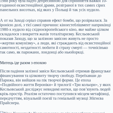
1988 року була надто депресивною для сприйняття важкої 10-
годинної екзистенційної драми, розіграної в тих самих сірих
панельних висотках, від яких у Польщі й так усіх нудило.
А от на Заході серіал справив ефект бомби, що розірвалася. За
іронією долі, з тієї самої причини: кіноестеблішмент наприкінці
1980-х нудило від східноєвропейського кіно, яке майже цілком
складалося з викриття жахів тоталітаризму. Кесльовський
показав Заходу, що за залізною завісою живуть не просто
«жертви комунізму», а люди, які страждають від екзистенційної
самотності, нездатності любити й страху смерті — точнісінько
так само, як парижани, лондонці або ньюйоркці.
Митець іде разом з епохою
Після падіння залізної завіси Кесльовський отримав французьке
фінансування та цілковиту творчу свободу. Переїхавши до
Парижа, він вийшов на пік творчої форми. Це епоха
«Подвійного життя Вероніки» й трилогії «Три кольори», у яких
Кесльовський досліджує невидимі нитки, що пов’язують людей
крізь простір. Реалізм остаточно поступився місцем метафізиці,
передчуттям, візуальній поезії та геніальній музиці Збіґнєва
Прайснера.