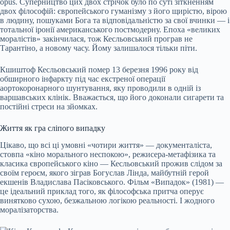
opus. Суперництво цих двох стрічок було по суті зіткненням
двох філософій: європейського гуманізму з його щирістю, вірою
в людину, пошуками Бога та відповідальністю за свої вчинки — і
тотальної іронії американського постмодерну. Епоха «великих
моралістів» закінчилася, тож Кесльовський програв не
Тарантіно, а новому часу. Йому залишалося тільки піти.
Кшиштоф Кесльовський помер 13 березня 1996 року від
обширного інфаркту під час екстреної операції
аортокоронарного шунтування, яку проводили в одній із
варшавських клінік. Вважається, що його доконали сигарети та
постійні стреси на зйомках.
Життя як гра сліпого випадку
Цікаво, що всі ці умовні «чотири життя» — документаліста,
стовпа «кіно морального неспокою», режисера-метафізика та
класика європейського кіно — Кесльовський прожив слідом за
своїм героєм, якого зіграв Богуслав Лінда, майбутній герой
екшенів Владислава Пасіковського. Фільм «Випадок» (1981) —
це ідеальний приклад того, як філософська притча оперує
винятково сухою, безжальною логікою реальності. І жодного
моралізаторства.