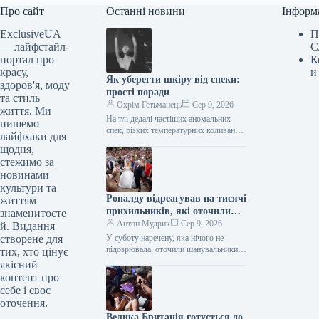
Про сайт
Останні новини
Інформ
ExclusiveUA
П
— лайфстайл-
С
портал про
К
красу,
и
Як уберегти шкіру від спеки:
здоров'я, моду
прості поради
та стиль
Охрім Гетьманець
Сер 9, 2026
життя. Ми
На тлі дедалі частіших аномальних
пишемо
спек, різких температурних коливань
лайфхаки для
та тривалих періодів інтенсивного
щодня,
сонячного випромінювання, наш
стежимо за
організм зазнає серйозних
новинами
фізіологічних…
культури та
Роналду відреагував на тисячі
життям
прихильників, які оточили
знаменитосте
наречену на весіллі на
Антон Мудрик
Сер 9, 2026
й. Видання
Мадейрі
створене для
У суботу наречену, яка нічого не
підозрювала, оточили шанувальники
тих, хто цінує
Кріштіану Роналду біля
якісний
кафедрального собору Фуншала (Nick
контент про
Edwards for Daily Mail)…
себе і своє
оточення.
Велика Британія готується до