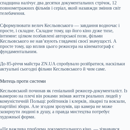
спадщина налічує два десятки документальних стрічок, 12
повнометражних фільмів і серіал, який назавжди змінив світ
телебачення.
Сформулювати велич Кесльовського — завдання водночас і
просте, і складне. Складне тому, що його кіно дуже тихе,
інтимне: цілком позбавлені авторської пози, фільми
Кесльовського не нав’язують глядачеві своєї значущості. А
просте тому, що вплив цього режисера на кінематограф є
фундаментальним.
До 85-річчя майстра ZN.UA спробувало розібратися, наскільки
актуальні сьогодні фільми Кесльовського й чим саме.
Митець проти системи
Кесльовський починав як геніальний режисер-документаліст. Із
камерою на плечі він роками знімав життя реальних людей у
комуністичній Польщі: робітників і клерків, лікарні та вокзали,
партійні збори. Але згодом зрозумів, що камера не може
зазирнути людині в душу, а правда мистецтва потребує
художньої форми.
«Це важлива проблема документального кіно, — зізнавався