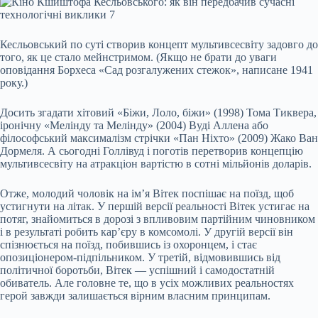
Кесльовський по суті створив концепт мультивсесвіту задовго до
того, як це стало мейнстримом. (Якщо не брати до уваги
оповідання Борхеса «Сад розгалужених стежок», написане 1941
року.)
Досить згадати хітовий «Біжи, Лоло, біжи» (1998) Тома Тиквера,
іронічну «Мелінду та Мелінду» (2004) Вуді Аллена або
філософський максималізм стрічки «Пан Ніхто» (2009) Жако Ван
Дормеля. А сьогодні Голлівуд і поготів перетворив концепцію
мультивсесвіту на атракціон вартістю в сотні мільйонів доларів.
Отже, молодий чоловік на ім’я Вітек поспішає на поїзд, щоб
устигнути на літак. У першій версії реальності Вітек устигає на
потяг, знайомиться в дорозі з впливовим партійним чиновником
і в результаті робить кар’єру в комсомолі. У другій версії він
спізнюється на поїзд, побившись із охоронцем, і стає
опозиціонером-підпільником. У третій, відмовившись від
політичної боротьби, Вітек — успішний і самодостатній
обиватель. Але головне те, що в усіх можливих реальностях
герой завжди залишається вірним власним принципам.