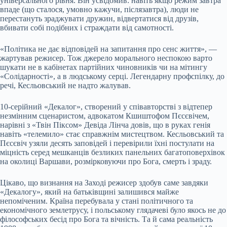
універсального рівня. Він усвідомив: навіть якщо режим завтра
впаде (що сталося, умовно кажучи, післязавтра), люди не
перестануть зраджувати дружин, відвертатися від друзів,
вбивати собі подібних і страждати від самотності.
«Політика не дає відповідей на запитання про сенс життя», —
жартував режисер. Тож джерело морального неспокою варто
шукати не в кабінетах партійних чиновників чи на мітингу
«Солідарності», а в людському серці. Легендарну профспілку, до
речі, Кесльовський не надто жалував.
10-серійний «Декалог», створений у співавторстві з відтепер
незмінним сценаристом, адвокатом Кшиштофом Пєсєвічем,
нарівні з «Твін Піксом» Девіда Лінча довів, що в руках генія
навіть «телемило» стає справжнім мистецтвом. Кесльовський та
Пєсєвіч узяли десять заповідей і перевірили їхні постулати на
міцність серед мешканців безликих панельних багатоповерхівок
на околиці Варшави, розмірковуючи про Бога, смерть і зраду.
Цікаво, що визнання на Заході режисер здобув саме завдяки
«Декалогу», який на батьківщині залишився майже
непоміченим. Країна перебувала у стані політичного та
економічного землетрусу, і польському глядачеві було якось не до
філософських бесід про Бога та вічність. Та й сама реальність