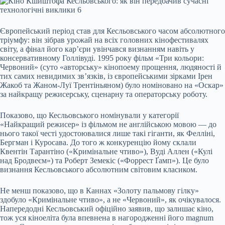
Європейський період став для Кесльовського часом абсолютного
тріумфу: він зібрав урожай на всіх головних кінофестивалях
світу, а фінал його кар’єри увінчався визнанням навіть у
консервативному Голлівуді. 1995 року фільм «Три кольори:
Червоний» (суто «авторську» кінопоему прощення, людяності й
тих самих невидимих зв’язків, із європейськими зірками Ірен
Жакоб та Жаном-Луї Трентіньяном) було номіновано на «Оскар»
за найкращу режисерську, сценарну та операторську роботу.
Показово, що Кесльовського номінували у категорії
«Найкращий режисер» із фільмом не англійською мовою — до
нього такої честі удостоювалися лише такі гіганти, як Фелліні,
Бергман і Куросава. До того ж конкуренцію йому склали
Квентін Тарантіно («Кримінальне чтиво»), Вуді Аллен («Кулі
над Бродвеєм») та Роберт Земекіс («Форрест Ґамп»). Це було
визнання Кесльовського абсолютним світовим класиком.
Не менш показово, що в Каннах «Золоту пальмову гілку»
здобуло «Кримінальне чтиво», а не «Червоний», як очікувалося.
Напередодні Кесльовський офіційно заявив, що залишає кіно,
тож уся кіноеліта була впевнена в нагородженні його magnum