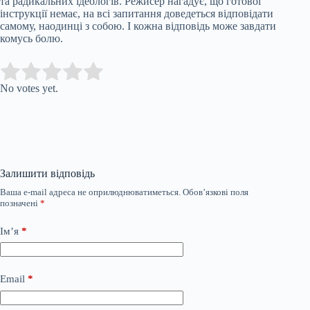
та радикальних ідеологів. Режисер нагадує, що готової
інструкції немає, на всі запитання доведеться відповідати
самому, наодинці з собою. І кожна відповідь може завдати
комусь болю.
Submit Rating
Rate this item:
No votes yet.
Залишити відповідь
Ваша e-mail адреса не оприлюднюватиметься.
Обов’язкові поля
позначені
*
Ім’я
*
Email
*