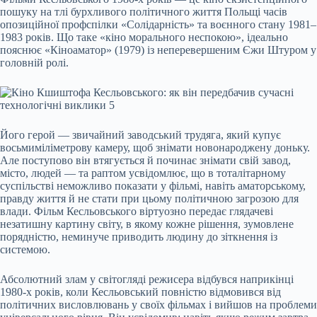
пошуку на тлі бурхливого політичного життя Польщі часів
опозиційної профспілки «Солідарність» та воєнного стану 1981–
1983 років. Що таке «кіно морального неспокою», ідеально
пояснює «Кіноаматор» (1979) із неперевершеним Єжи Штуром у
головній ролі.
Його герой — звичайний заводський трудяга, який купує
восьмиміліметрову камеру, щоб знімати новонароджену доньку.
Але поступово він втягується й починає знімати свій завод,
місто, людей — та раптом усвідомлює, що в тоталітарному
суспільстві неможливо показати у фільмі, навіть аматорському,
правду життя й не стати при цьому політичною загрозою для
влади. Фільм Кесльовського віртуозно передає глядачеві
незатишну картину світу, в якому кожне рішення, зумовлене
порядністю, неминуче приводить людину до зіткнення із
системою.
Абсолютний злам у світогляді режисера відбувся наприкінці
1980-х років, коли Кесльовський повністю відмовився від
політичних висловлювань у своїх фільмах і вийшов на проблеми