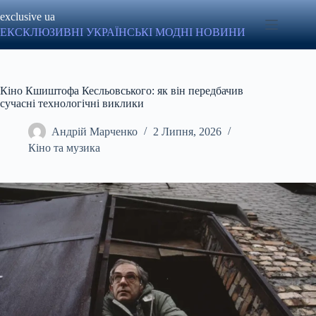
Перейти
exclusive ua
до
вмісту
ЕКСКЛЮЗИВНІ УКРАЇНСЬКІ МОДНІ НОВИНИ
Кіно Кшиштофа Кесльовського: як він передбачив
сучасні технологічні виклики
Андрій Марченко
2 Липня, 2026
Кіно та музика