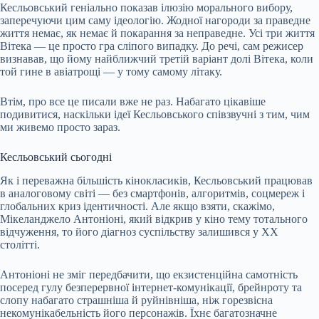
Кесльовський геніально показав ілюзію морального вибору,
заперечуючи цим саму ідеологію. Жодної нагороди за праведне
життя немає, як немає й покарання за неправедне. Усі три життя
Вітека — це просто гра сліпого випадку. До речі, сам режисер
визнавав, що йому найближчий третій варіант долі Вітека, коли
той гине в авіатрощі — у тому самому літаку.
Втім, про все це писали вже не раз. Набагато цікавіше
подивитися, наскільки ідеї Кесльовського співзвучні з тим, чим
ми живемо просто зараз.
Кесльовський сьогодні
Як і переважна більшість кінокласиків, Кесльовський працював
в аналоговому світі — без смартфонів, алгоритмів, соцмереж і
глобальних криз ідентичності. Але якщо взяти, скажімо,
Мікеланджело Антоніоні, який відкрив у кіно тему тотального
відчуження, то його діагноз суспільству залишився у XX
столітті.
Антоніоні не зміг передбачити, що екзистенційна самотність
посеред гулу безперервної інтернет-комунікації, брейнроту та
слопу набагато страшніша й руйнівніша, ніж горезвісна
некомунікабельність його персонажів. Їхнє багатозначне