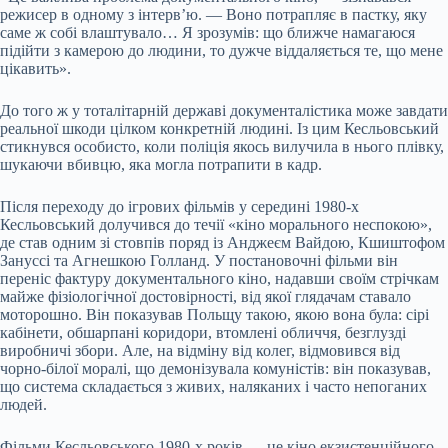
режисер в одному з інтерв’ю. — Воно потрапляє в пастку, яку
саме ж собі влаштувало… Я зрозумів: що ближче намагаюся
підійти з камерою до людини, то дужче віддаляється те, що мене
цікавить».
До того ж у тоталітарній державі документалістика може завдати
реальної шкоди цілком конкретній людині. Із цим Кесльовський
стикнувся особисто, коли поліція якось вилучила в нього плівку,
шукаючи вбивцю, яка могла потрапити в кадр.
Після переходу до ігрових фільмів у середині 1980-х
Кесльовський долучився до течії «кіно морального неспокою»,
де став одним зі стовпів поряд із Анджеєм Вайдою, Кшиштофом
Зануссі та Агнешкою Голланд. У постановочні фільми він
переніс фактуру документального кіно, надавши своїм стрічкам
майже фізіологічної достовірності, від якої глядачам ставало
моторошно. Він показував Польщу такою, якою вона була: сірі
кабінети, обшарпані коридори, втомлені обличчя, безглузді
виробничі збори. Але, на відміну від колег, відмовився від
чорно-білої моралі, що демонізувала комуністів: він показував,
що система складається з живих, наляканих і часто непоганих
людей.
Фільми Кесльовського 1980-х років — це кіно екзистенційного