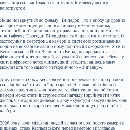
мовчання сьогодні здається штучним інтелектуальним
конструктом.
Якщо повернутися до фільму «Випадок», то в епоху цифрових
алгоритмів концепція сліпого випадку вже неможлива,
технології позбавили людину права на спонтанну помилку в
стані афекту. Сьогодні Вітек дізнався б про затримку потягу із
застосунку в смартфоні, а камери із системою розпізнавання
облич на вокзалі не дали б йому побитися з охоронцем. У світі
Кесльовського Його Величність Випадок народжується з
фізичного зіткнення людей, а сучасний європеєць перебуває у
світі цифрового детермінізму, який зводить нанівець саму
можливість того самого метафізичного «Випадку».
Але, з іншого боку, Кесльовський попереджав нас про ризики
сьогоднішньої тотальної прозорості. Нагадаю: він пішов із
документалістики, коли жахнувся, збагнувши, що об’єктив
камери може стати інструментом нагляду і зруйнувати чуже
життя. Сьогодні ми живемо в добу «культури скасування», коли
випадково зняте коротке відео мимохідь знищує репутації та
кар’єри.
2026 року, коли мільярди людей з власної волі носять камери в
кишенях, страх Кесльовського перед камерою виглядає як