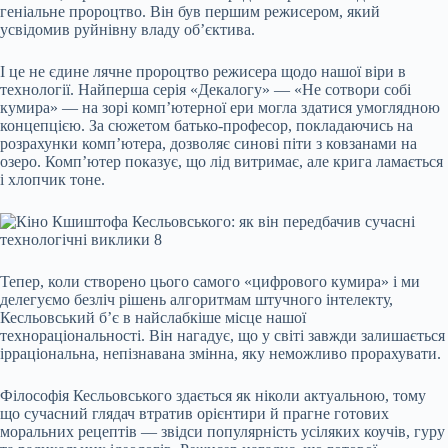
геніальне пророцтво. Він був першим режисером, який
усвідомив руйнівну владу об’єктива.
І це не єдине лячне пророцтво режисера щодо нашої віри в
технології. Найперша серія «Декалогу» — «Не сотвори собі
кумира» — на зорі комп’ютерної ери могла здатися умоглядною
концепцією. За сюжетом батько-професор, покладаючись на
розрахунки комп’ютера, дозволяє синові піти з ковзанами на
озеро. Комп’ютер показує, що лід витримає, але крига ламається
і хлопчик тоне.
Тепер, коли створено цього самого «цифрового кумира» і ми
делегуємо безліч рішень алгоритмам штучного інтелекту,
Кесльовський б’є в найслабкіше місце нашої
технораціональності. Він нагадує, що у світі завжди залишається
ірраціональна, непізнавана змінна, яку неможливо прорахувати.
Філософія Кесльовського здається як ніколи актуальною, тому
що сучасний глядач втратив орієнтири й прагне готових
моральних рецептів — звідси популярність усіляких коучів, гуру