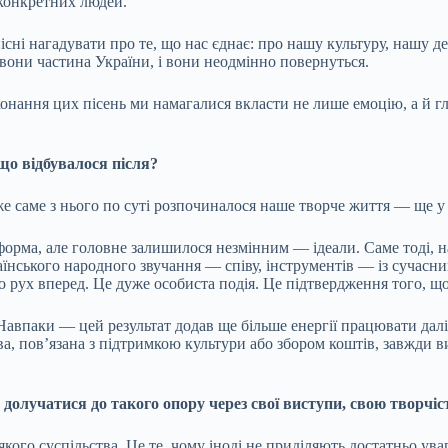
 конкретних людей.
існі нагадувати про те, що нас єднає: про нашу культуру, нашу д
, вони частина України, і вони неодмінно повернуться.
конання цих пісень ми намагалися вкласти не лише емоцію, а й г
що відбувалося після?
 саме з нього по суті розпочиналося наше творче життя — ще у 1
 форма, але головне залишилося незмінним — ідеали. Саме тоді, 
аїнського народного звучання — співу, інструментів — із сучасн
о рух вперед. Це дуже особиста подія. Це підтвердження того, 
 Навпаки — цей результат додав ще більше енергії працювати да
ива, пов’язана з підтримкою культури або збором коштів, завжди в
долучатися до такого опору через свої виступи, свою творчіс
ого суспільства. Це те, чому іноді не приділяють достатньо уваги