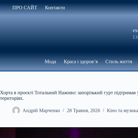
Перейти
ПРО САЙТ
Контакти
до
вмісту
ex
Е
Мода
Краса і здоров’я
Стиль життя
Хорта в проєкті Тотальний Наживо: запорізький гурт підтримав
територіях.
Андрій Марченко
28 Травня, 2026
Кіно та музик