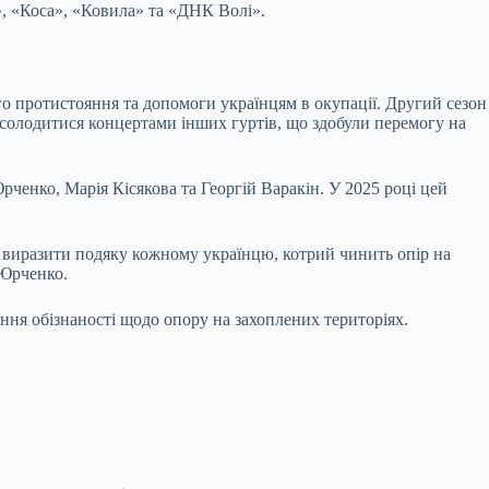
», «Коса», «Ковила» та «ДНК Волі».
о протистояння та допомоги українцям в окупації. Другий сезон
олодитися концертами інших гуртів, що здобули перемогу на
ченко, Марія Кісякова та Георгій Варакін. У 2025 році цей
 виразити подяку кожному українцю, котрий чинить опір на
 Юрченко.
ння обізнаності щодо опору на захоплених територіях.