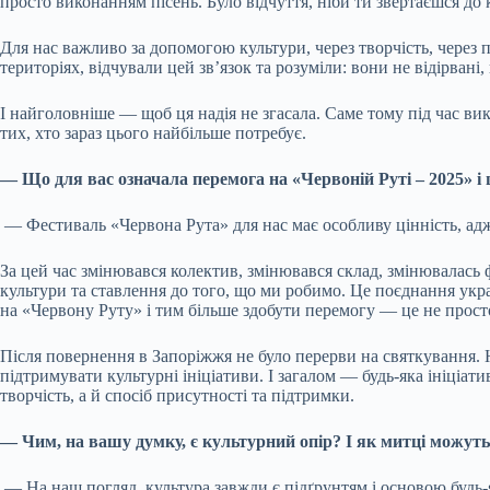
просто виконанням пісень. Було відчуття, ніби ти звертаєшся до
Для нас важливо за допомогою культури, через творчість, через п
територіях, відчували цей зв’язок та розуміли: вони не відірвані
І найголовніше — щоб ця надія не згасала. Саме тому під час ви
тих, хто зараз цього найбільше потребує.
— Що для вас означала перемога на «Червоній Руті – 2025» і 
— Фестиваль «Червона Рута» для нас має особливу цінність, адже
За цей час змінювався колектив, змінювався склад, змінювалась
культури та ставлення до того, що ми робимо. Це поєднання укр
на «Червону Руту» і тим більше здобути перемогу — це не прост
Після повернення в Запоріжжя не було перерви на святкування.
підтримувати культурні ініціативи. І загалом — будь-яка ініціат
творчість, а й спосіб присутності та підтримки.
— Чим, на вашу думку, є культурний опір? І як митці можуть 
— На наш погляд, культура завжди є підґрунтям і основою будь-як