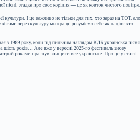
ї пісні, згадка про своє коріння — це як ковток чистого повітря.
єї культури. І це важливо не тільки для тих, хто зараз на ТОТ, але
иві саме через культуру ми краще розуміємо себе як націю: хто
ає з 1989 року, коли під пильним наглядом КДБ українська пісня
а шість років… Але вже у вересні 2025-го фестиваль знову
 котрий роками прагнув знищити все українське. Про це у статті