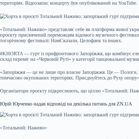
територіях. Відеозапис концерту був опублікований на YouTube.
«Тотальний: Наживо» представляє себе як платформа живої украї
проєкту присвячений переможцям відомого музичного фестивалю
тогорічному фестивалі: НамСказали, Целофанк та інших.
#KHORTA — гурт із прифронтового Запоріжжя, що комбінує електр
склад переміг на «Червоній Руті» у категорії танцювальної музик
«Запоріжжя — це не лише про власне Запоріжжя. Це — Пологи, ц
тимчасово окупованих територіях. Приєднуйтесь до Руху опору»
Організатори проєкту підкреслюють, що ціллю «Тотальний: Нажив
Юрій Юрченко надав відповіді на декілька питань для ZN.UA
«Тотальний: Наживо»