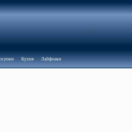
осунки
Кухня
Лайфхаки