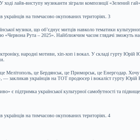
 У ході лайв-виступу музиканти зіграли композиції «Зелений гай
нської музики, що об’єднує митців навколо тематики культурног
 «Червона Рута – 2025». Найближчим часом глядачі зможуть нас
оніку, народні мотиви, хіп-хоп і вокал. У складі гурту Юрій Юр
и.
е Мелітополь, це Бердянськ, це Приморськ, це Енергодар. Хочу
, — закликав українців на ТОТ продюсер і вокаліст гурту Юрій
о» є підтримка української культурної самобутності та підвище