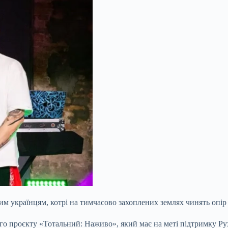
им українцям, котрі на тимчасово захоплених землях чинять опір
ого проєкту «Тотальний: Наживо», який має на меті підтримку 