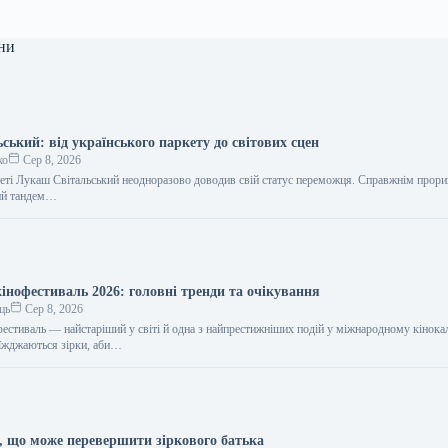
ни
ький: від українського паркету до світових сцен
ко
Сер 8, 2026
ркеті Лукаш Світальський неодноразово доводив свій статус переможця. Справжнім прор
чий тандем…
інофестиваль 2026: головні тренди та очікування
ць
Сер 8, 2026
фестиваль — найстаріший у світі й одна з найпрестижніших подій у міжнародному кінока
їжджаються зірки, аби…
н, що може перевершити зіркового батька