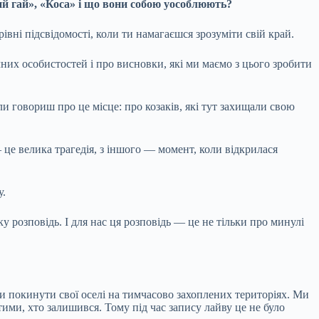
ний гай», «Коса» і що вони собою уособлюють?
івні підсвідомості, коли ти намагаєшся зрозуміти свій край.
их особистостей і про висновки, які ми маємо з цього зробити
и говориш про це місце: про козаків, які тут захищали свою
це велика трагедія, з іншого — момент, коли відкрилася
у.
у розповідь. І для нас ця розповідь — це не тільки про минулі
 покинути свої оселі на тимчасово захоплених територіях. Ми
з тими, хто залишився. Тому під час запису лайву це не було