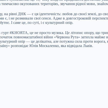
 тимчасово окупованих територіях, звучання рідної мови, знайомо
у, на рівні ДНК — є ця ідентичність: любов до своєї землі, до сво
 ми є, і не розмивали свої сенси. Адже в довгостроковій перспект
тнє. І саме це, по суті, і є культурний опір.
 гурт #KHORTA, це не просто музика. Це літопис опору, що трив
 початок повномасштабної війни «Червона Рута» затихла майже н
 культурний опір — це делікатна, але потужна сила проти ворога,
раїну» розповідає Юлія Москаленко, яка відвідала Львів.