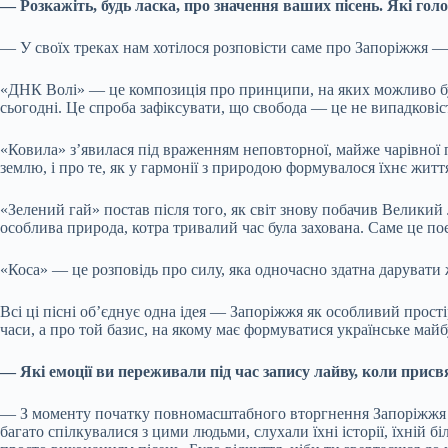
— Розкажіть, будь ласка, про значення ваших пісень. Які го
— У своїх треках нам хотілося розповісти саме про Запоріжжя — п
«ДНК Волі» — це композиція про принципи, на яких можливо буд
сьогодні. Це спроба зафіксувати, що свобода — це не випадковіс
«Ковила» з’явилася під враженням неповторної, майже чарівної п
землю, і про те, як у гармонії з природою формувалося їхнє житт
«Зелений гай» постав після того, як світ знову побачив Великий
особлива природа, котра тривалий час була захована. Саме це по
«Коса» — це розповідь про силу, яка одночасно здатна дарувати 
Всі ці пісні об’єднує одна ідея — Запоріжжя як особливий прості
часи, а про той базис, на якому має формуватися українське майб
— Які емоції ви переживали під час запису лайву, коли прис
— З моменту початку повномасштабного вторгнення Запоріжжя ст
багато спілкувалися з цими людьми, слухали їхні історії, їхній б