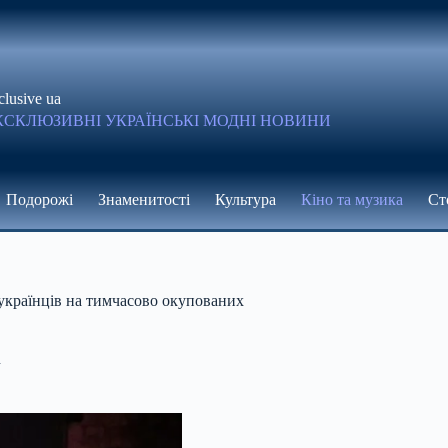
clusive ua
КСКЛЮЗИВНІ УКРАЇНСЬКІ МОДНІ НОВИНИ
Подорожі
Знаменитості
Культура
Кіно та музика
Ст
 українців на тимчасово окупованих
а