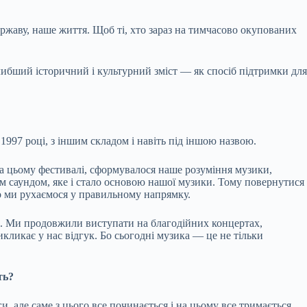
ержаву, наше життя. Щоб ті, хто зараз на тимчасово окупованих
либший історичний і культурний зміст — як спосіб підтримки для
997 році, з іншим складом і навіть під іншою назвою.
на цьому фестивалі, сформувалося наше розуміння музики,
им саундом, яке і стало основою нашої музики. Тому повернутися
що ми рухаємося у правильному напрямку.
лі. Ми продовжили виступати на благодійних концертах,
икликає у нас відгук. Бо сьогодні музика — це не тільки
ть?
, але саме з цього все починається і на цьому все тримається.