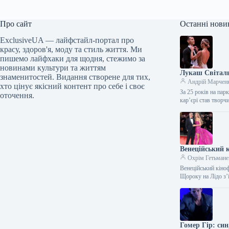
Про сайт
Останні нови
ExclusiveUA — лайфстайл-портал про
красу, здоров'я, моду та стиль життя. Ми
пишемо лайфхаки для щодня, стежимо за
новинами культури та життям
Лукаш Світальс
знаменитостей. Видання створене для тих,
Андрій Марчен
хто цінує якісний контент про себе і своє
За 25 років на па
оточення.
кар’єрі став твор
Венеційський к
Охрім Гетьмане
Венеційський кіно
Щороку на Лідо з’
Гомер Гір: си