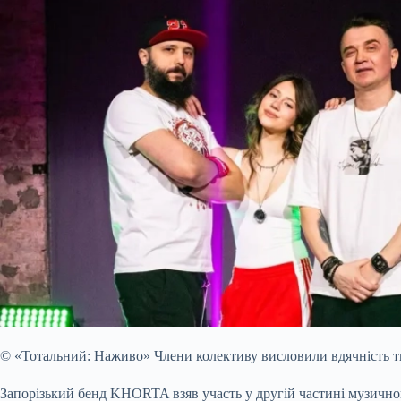
© «Тотальний: Наживо»
Члени колективу висловили вдячність т
Запорізький бенд KHORTA взяв
участь у другій частині музичн