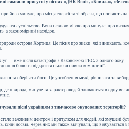
ловні символи присутні у піснях «ДНК Волі», «Ковила», «Зеле
ро його минуле, про місця енергії та ті образи, що постають на р
увати суспільство. Вона певною мірою про минуле, про визначн
ть, а закономірний наслідок.
рироди острова Хортиця. Це пісня про знаки, які виникають, кол
я.
 Луг — вже після катастрофи з Каховською ГЕС. З одного боку — 
єднання болю та відкриття стало основою композиції.
життя та оберігати його. Це уособлення межі, рівноваги та вибор
р, де природа, минуле та характер людей зливаються в одну велик
утнє.
вячували пісні українцям з тимчасово окупованих територій?
ало важливим центром і притулком для людей, які змушені були
іль, їхній досвід. Через них ми також відчували, що відбувається 