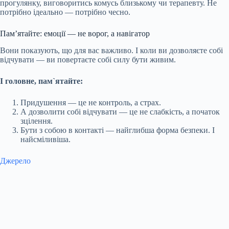
прогулянку, виговоритись комусь близькому чи терапевту. Не
потрібно ідеально — потрібно чесно.
Памʼятайте: емоції — не ворог, а навігатор
Вони показують, що для вас важливо. І коли ви дозволяєте собі
відчувати — ви повертаєте собі силу бути живим.
І головне, пам`ятайте:
Придушення — це не контроль, а страх.
А дозволити собі відчувати — це не слабкість, а початок
зцілення.
Бути з собою в контакті — найглибша форма безпеки. І
найсміливіша.
Джерело