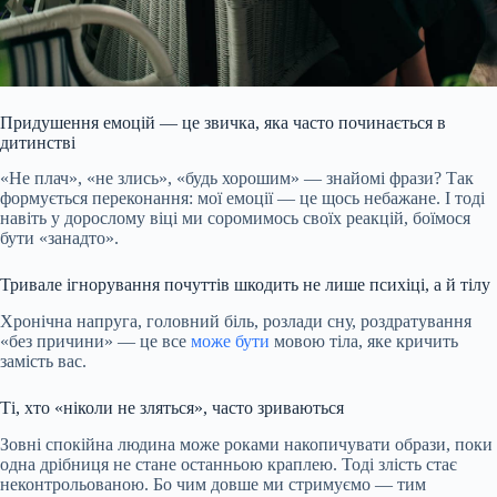
Придушення емоцій — це звичка, яка часто починається в
дитинстві
«Не плач», «не злись», «будь хорошим» — знайомі фрази? Так
формується переконання: мої емоції — це щось небажане. І тоді
навіть у дорослому віці ми соромимось своїх реакцій, боїмося
бути «занадто».
Тривале ігнорування почуттів шкодить не лише психіці, а й тілу
Хронічна напруга, головний біль, розлади сну, роздратування
«без причини» — це все
може бути
мовою тіла, яке кричить
замість вас.
Ті, хто «ніколи не зляться», часто зриваються
Зовні спокійна людина може роками накопичувати образи, поки
одна дрібниця не стане останньою краплею. Тоді злість стає
неконтрольованою. Бо чим довше ми стримуємо — тим