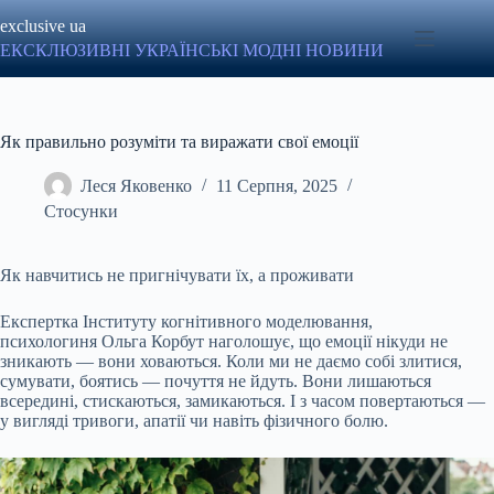
Перейти
exclusive ua
до
вмісту
ЕКСКЛЮЗИВНІ УКРАЇНСЬКІ МОДНІ НОВИНИ
Як правильно розуміти та виражати свої емоції
Леся Яковенко
11 Серпня, 2025
Стосунки
Як навчитись не пригнічувати їх, а проживати
Експертка Інституту когнітивного моделювання,
психологиня Ольга Корбут наголошує, що емоції нікуди не
зникають — вони ховаються. Коли ми не даємо собі злитися,
сумувати, боятись — почуття не йдуть. Вони лишаються
всередині, стискаються, замикаються. І з часом повертаються —
у вигляді тривоги, апатії чи навіть фізичного болю.