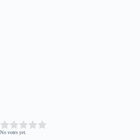
Submit Rating
Rate this item:
No votes yet.