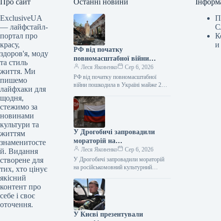
Про сайт
Останні новини
Інформ
ExclusiveUA
П
— лайфстайл-
С
портал про
К
красу,
и
РФ від початку
здоров'я, моду
повномасштабної війни
та стиль
пошкодила в Україні майже 2
Леся Яковенко
Сер 6, 2026
життя. Ми
тисячі пам’яток
РФ від початку повномасштабної
пишемо
війни пошкодила в Україні майже 2
лайфхаки для
тисячі пам’яток 06.08.2026 11:09
щодня,
Укрінформ Росія пошкодила в Україні
стежимо за
1990…
новинами
культури та
У Дрогобичі запровадили
життям
мораторій на
знаменитосте
російськомовний культурний
Леся Яковенко
Сер 6, 2026
й. Видання
продукт
створене для
У Дрогобичі запровадили мораторій
на російськомовний культурний
тих, хто цінує
продукт 06.08.2026 14:54 Укрінформ
якісний
Дрогобицька міська рада у четвер, 6
контент про
серпня, одноголосно ухвалила…
себе і своє
оточення.
У Києві презентували