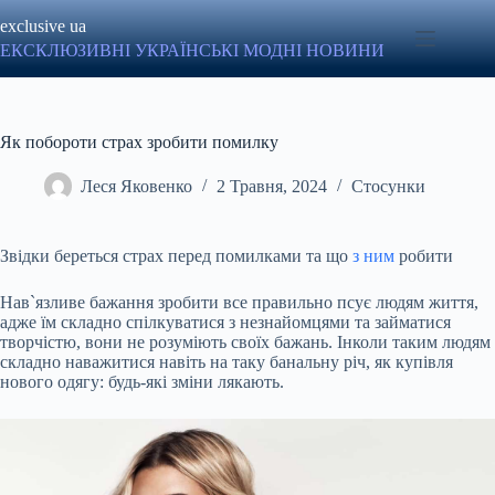
Перейти
exclusive ua
до
вмісту
ЕКСКЛЮЗИВНІ УКРАЇНСЬКІ МОДНІ НОВИНИ
Як побороти страх зробити помилку
Леся Яковенко
2 Травня, 2024
Стосунки
Звідки береться страх перед помилками та що
з ним
робити
Нав`язливе бажання зробити все правильно псує людям життя,
адже їм складно спілкуватися з незнайомцями та займатися
творчістю, вони не розуміють своїх бажань. Інколи таким людям
складно наважитися навіть на таку банальну річ, як купівля
нового одягу: будь-які зміни лякають.