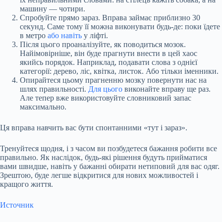
машину — чотири.
Спробуйте прямо зараз. Вправа займає приблизно 30
секунд. Саме тому її можна виконувати будь-де: поки їдете
в метро
або навіть
у ліфті.
Після цього проаналізуйте, як поводиться мозок.
Найімовірніше, він буде прагнути внести в цей хаос
якийсь порядок. Наприклад, подавати слова з однієї
категорії: дерево, ліс, квітка, листок. Або тільки іменники.
Опирайтеся цьому прагненню мозку повернути нас на
шлях правильності.
Для цього
виконайте вправу ще раз.
Але тепер вже використовуйте словниковий запас
максимально.
Ця вправа навчить вас бути спонтанними «тут і зараз».
Тренуйтеся щодня, і з часом ви позбудетеся бажання робити все
правильно. Як наслідок, будь-які рішення будуть прийматися
вами швидше, навіть у бажанні обирати нетиповий для вас одяг.
Зрештою, буде легше відкритися для нових можливостей і
кращого життя.
Источник