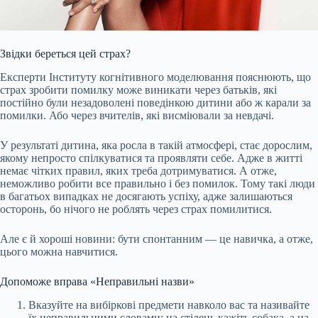
Звідки береться цей страх?
Експерти Інституту когнітивного моделювання пояснюють, що
страх зробити помилку може виникати через батьків, які
постійно були незадоволені поведінкою дитини або ж карали за
помилки. Або через вчителів, які висміювали за невдачі.
У результаті дитина, яка росла в такій атмосфері, стає дорослим,
якому непросто спілкуватися та проявляти себе. Адже в житті
немає чітких правил, яких треба дотримуватися. А отже,
неможливо робити все правильно і без помилок. Тому такі люди
в багатьох випадках не досягають успіху, адже залишаються
осторонь, бо нічого не роблять через страх помилитися.
Але є й хороші новини: бути спонтанним — це навичка, а отже,
цього можна навчитися.
Допоможе вправа «Неправильні назви»
Вказуйте на вибіркові предмети навколо вас та називайте
їх неправильними словами: на стілець кажіть собака, а на