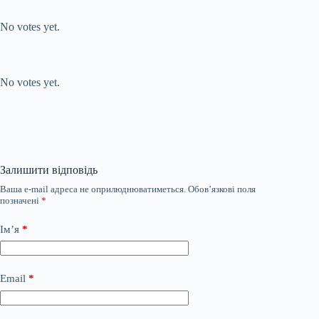
Submit Rating
Rate this item:
No votes yet.
Submit Rating
Rate this item:
No votes yet.
Залишити відповідь
Ваша e-mail адреса не оприлюднюватиметься.
Обов’язкові поля
позначені
*
Ім’я
*
Email
*