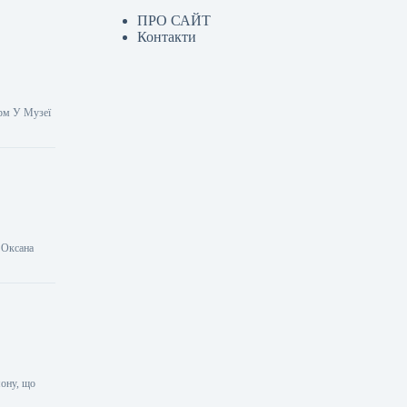
ПРО САЙТ
Контакти
орм У Музеї
а Оксана
мону, що