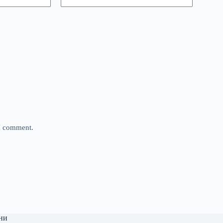
 I comment.
ни