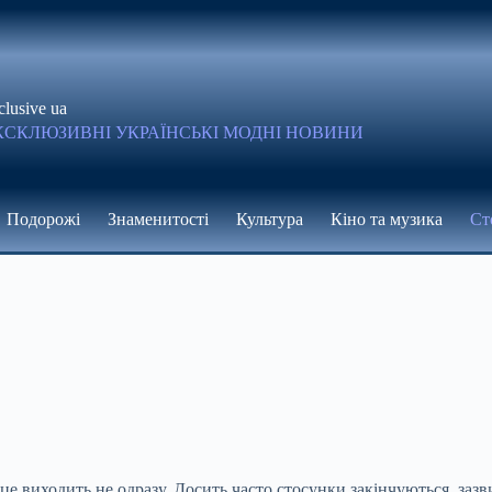
clusive ua
КСКЛЮЗИВНІ УКРАЇНСЬКІ МОДНІ НОВИНИ
Подорожі
Знаменитості
Культура
Кіно та музика
Ст
це виходить не одразу. Досить часто стосунки закінчуються, зазв