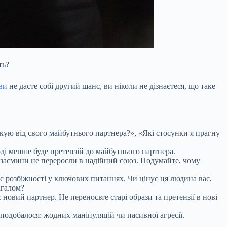
ть?
ви
не дасте собі другий шанс, ви ніколи не дізнаєтеся, що таке
чікую від свого майбутнього партнера?», «Які стосунки я прагну
оді менше буде претензій до майбутнього партнера.
взаємини не переросли в надійний союз. Подумайте, чому
вас розбіжності у ключових питаннях. Чи цінує ця людина вас,
агалом?
новий партнер. Не переносьте старі образи та претензії в нові
подобалося: жодних маніпуляцій чи пасивної агресії.