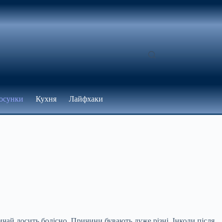
осунки
Кухня
Лайфхаки
ичай досить болісно. Причини бувають дуже різні. Інколи після