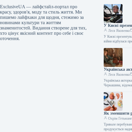
ExclusiveUA — лайфстайл-портал про
красу, здоров'я, моду та стиль життя. Ми
пишемо лайфхаки для щодня, стежимо за
новинами культури та життям
У Києві презе
знаменитостей. Видання створене для тих,
Леся Яковенко
хто цінує якісний контент про себе і своє
У Києві презентув
оточення.
війни відбулася п
Українська акт
Леся Яковенко
Українська акторка
Черкашина, відом
Як зменшити р
Охрім Гетьмане
Тривале перебуван
продукується над