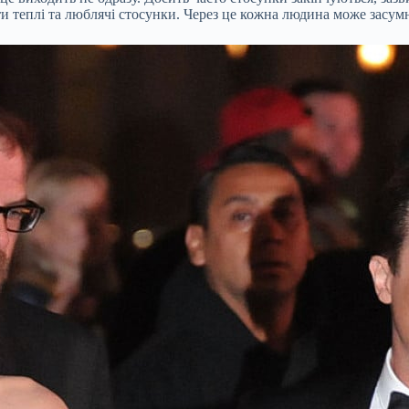
и теплі та люблячі стосунки. Через це кожна людина може засумні