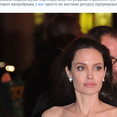
таких випробувань
у вас
просто не вистачає ресурсу підтримуват