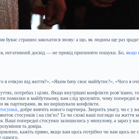
ам буває страшно закохатися знову: а що, як людина ще раз зради
я, негативний досвід — не привід припиняти пошуки. Бо,
якщо 
Чого я очікую від життя?», «Яким бачу своє майбутнє?», «Чого я о
чуттях, потребах і цілях. Якщо внутрішні конфлікти розв’язано, т
ти помилки в майбутньому, вам слід зрозуміти, чому попередні 
ми як партнерами, як ви вирішували конфлікти.
стосунки
, добре вивчіть нового партнера. Зверніть увагу, чи є у 
звиток стосунків і на сім’ю? Та чи схожі ваші погляди на життя з
. Ваші попередні стосунки залишились у минулому, а зараз у вас 
озуміння та довіра.
ідомлено, кажіть прямо, якщо вам щось потрібно чи вам щось не с
е одного.