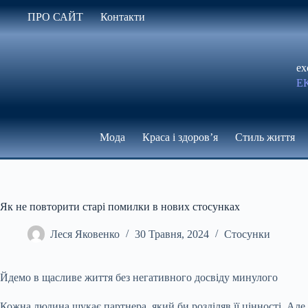
Перейти
ПРО САЙТ
Контакти
до
вмісту
ex
Е
Мода
Краса і здоров’я
Стиль життя
Як не повторити старі помилки в нових стосунках
Леся Яковенко
30 Травня, 2024
Стосунки
Йдемо в щасливе життя без негативного досвіду минулого
Кожна людина шукає партнера, який би розділяв її цінності. Але 