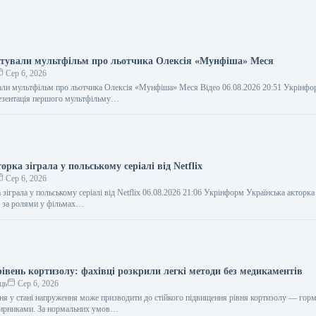
нтували мультфільм про льотчика Олексія «Мунфіша» Меся
Сер 6, 2026
али мультфільм про льотчика Олексія «Мунфіша» Меся Відео 06.08.2026 20:51 Укрінф
резентація першого мультфільму…
орка зіграла у польському серіалі від Netflix
Сер 6, 2026
 зіграла у польському серіалі від Netflix 06.08.2026 21:06 Укрінформ Українська акторк
а за ролями у фільмах…
івень кортизолу: фахівці розкрили легкі методи без медикаментів
ць
Сер 6, 2026
ня у стані напруження може призводити до стійкого підвищення рівня кортизолу — гор
нирниками. За нормальних умов…