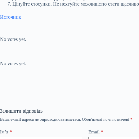
Цінуйте стосунки. Не нехтуйте можливістю стати щасливою 
Источник
Submit Rating
Rate this item:
No votes yet.
Submit Rating
Rate this item:
No votes yet.
Залишити відповідь
Ваша e-mail адреса не оприлюднюватиметься.
Обов’язкові поля позначені
*
Ім’я
*
Email
*