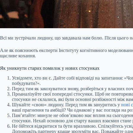
Всі ми зустрічали людину, що завдавала нам болю. Після цього н
Але як пояснюють експерти Інституту когнітивного моделюванн
щасливе кохання.
Як уникнути старих помилок у нових стосунках
Усвідомте, хто ви є. Дайте собі відповіді на запитання: «
побудувати?».
Перед тим як закохуватися знову, розберіться у власних по
Проаналізуйте свої попередні стосунки. Щоб не повторюва
стосунки не склалися, які були основні розбіжності між ва
Шукайте «свою» людину. Перед тим як зануритись у
нові 
ваші прагнення та амбіції? Чи однакові у вас погляди на ро
Пам’ятайте: минуле не обов’язково має вплив на сьогодення
стосунки. Нехай основою для старту ваших взаємин стане р
Не бійтеся відкритися та бути вразливою. Спілкуйтесь усв
Допоможіть партнеру краще зрозуміти вас. Поважайте одн