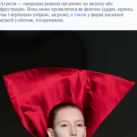
Агресія — природна реакція організму на загрозу або
фрустрацію. Вона може проявлятися як фізично (удари, крики),
так і вербально (образи, загрози),
а також
у формі пасивної
агресії (саботаж, ігнорування).