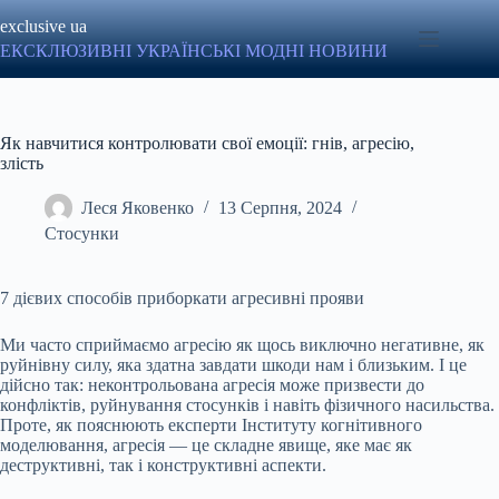
Перейти
exclusive ua
до
вмісту
ЕКСКЛЮЗИВНІ УКРАЇНСЬКІ МОДНІ НОВИНИ
Як навчитися контролювати свої емоції: гнів, агресію,
злість
Леся Яковенко
13 Серпня, 2024
Стосунки
7 дієвих способів приборкати агресивні прояви
Ми часто сприймаємо агресію як щось виключно негативне, як
руйнівну силу, яка здатна завдати шкоди нам і близьким. І це
дійсно так: неконтрольована агресія може призвести до
конфліктів, руйнування стосунків і навіть фізичного насильства.
Проте, як пояснюють експерти Інституту когнітивного
моделювання, агресія — це складне явище, яке має як
деструктивні, так і конструктивні аспекти.