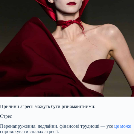
Причини агресії можуть бути різноманітними:
Стрес
Перенапруження, дедлайни, фінансові труднощі — усе
це може
спровокувати спалах агресії.