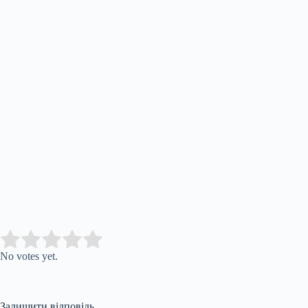
Submit Rating
Rate this item:
No votes yet.
Залишити відповідь