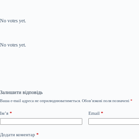
Submit Rating
Rate this item:
No votes yet.
Submit Rating
Rate this item:
No votes yet.
Залишити відповідь
Ваша e-mail адреса не оприлюднюватиметься.
Обов’язкові поля позначені
*
Ім’я
*
Email
*
Додати коментар
*