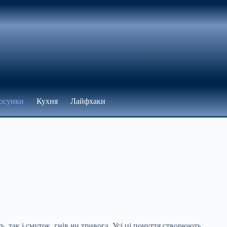
осунки
Кухня
Лайфхаки
ь, так і смуток, гнів чи тривога. Усі ці почуття створюють