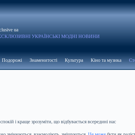
clusive ua
КСКЛЮЗИВНІ УКРАЇНСЬКІ МОДНІ НОВИНИ
Подорожі
Знаменитості
Культура
Кіно та музика
Ст
покій і краще зрозуміти, що відбувається всередині нас
йно змінюються, взаємодіють, змішуються.
Це може
бути як радіст