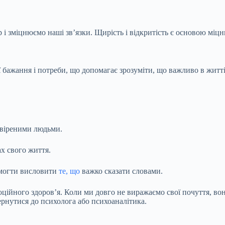
і зміцнюємо наші зв’язки. Щирість і відкритість є основою міцн
ї бажання і потреби, що допомагає зрозуміти, що важливо в житті
овіреними людьми.
х свого життя.
омогти висловити
те, що
важко сказати словами.
ційного здоров’я. Коли ми довго не виражаємо свої почуття, во
ернутися до психолога або психоаналітика.