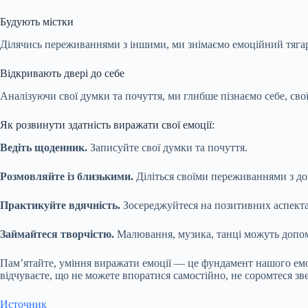
Будують містки
Ділячись переживаннями з іншими, ми знімаємо емоційний тягар 
Відкривають двері до себе
Аналізуючи свої думки та почуття, ми глибше пізнаємо себе, сво
Як розвинути здатність виражати свої емоції:
Ведіть щоденник.
Записуйте свої думки та почуття.
Розмовляйте із близькими.
Діліться своїми переживаннями з д
Практикуйте вдячність.
Зосереджуйтеся на позитивних аспекта
Займайтеся творчістю.
Малювання, музика, танці можуть доп
Пам’ятайте, уміння виражати емоції — це фундамент нашого емо
відчуваєте, що не можете впоратися самостійно, не соромтеся зв
Источник