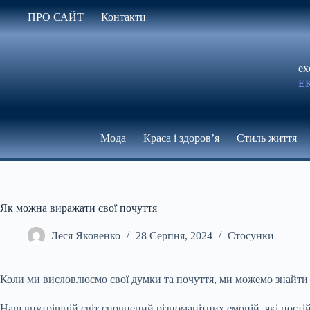
Перейти
ПРО САЙТ
Контакти
до
вмісту
ex
Е
Мода
Краса і здоров’я
Стиль життя
Як можна виражати свої почуття
Леся Яковенко
28 Серпня, 2024
Стосунки
Коли ми висловлюємо свої думки та почуття, ми можемо знайти с
Наш внутрішній світ сповнений різноманітних емоцій, які пості