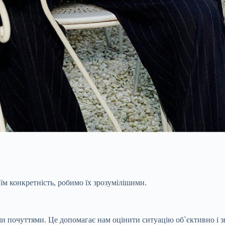
їм конкретність, робимо їх зрозумілішими.
ми почуттями. Це допомагає нам оцінити ситуацію об`єктивно і з