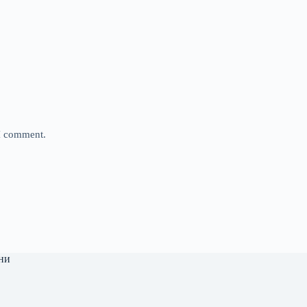
 I comment.
ни