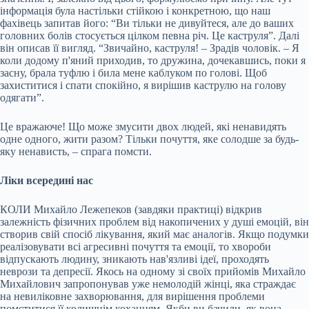
інформація була настільки стійкою і конкретною, що наш
фахівець запитав його: “Ви тільки не дивуйтеся, але до ваших
головних болів стосується цілком певна річ. Це каструля”. Далі
він описав її вигляд. “Звичайно, каструля! – Зрадів чоловік. – Я
коли додому п'яний приходив, то дружина, дочекавшись, поки я
засну, брала туфлю і била мене каблуком по голові. Щоб
захиститися і спати спокійно, я вирішив каструлю на голову
одягати”.
Це вражаюче! Що може змусити двох людей, які ненавидять
одне одного, жити разом? Тільки почуття, яке солодше за будь-
яку ненависть, – спрага помсти.
Ліки всередині нас
КОЛИ Михайло Лежепеков (завдяки практиці) відкрив
залежність фізичних проблем від накопичених у душі емоцій, він
створив свій спосіб лікування, який має аналогів. Якщо подумки
реалізовувати всі агресивні почуття та емоції, то хвороби
відпускають людину, зникають нав'язливі ідеї, проходять
неврози та депресії. Якось на одному зі своїх прийомів Михайло
Михайлович запропонував уже немолодій жінці, яка страждає
на невиліковне захворювання, для вирішення проблеми
помститися її колишнім коханцям. Якби ви бачили, як вона