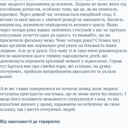
має жодного відношення до кохання. Людина не може жити під
постійним допінгом, особливо тому, що це, як ви помітили,
приємно. Через деякий час починається емоційний спад. Є
великі та малі цикли у хімічної реакції на закоханість. Біологи,
наприклад, визначили періодичність великого циклу. Якщо
через чотири роки ваших любовних стосунків у вас не пропало
сексуальне почуття один до одного, то вважайте, що ви
проскочили фатальну межу. Чому чотири роки? Стільки часу
ваш організм має нормально реагувати на близькість іншої
людини. Але це в ідеалі. Ось чому ті ж таки вчені рекомендують
після закінчення цього терміну народжувати дітей, які
допоможуть пережити кризовий момент у відносинах. Однак
тут йдеться вже про сімейні пари, які успішно, на думку
оточуючих, пройшли випробування закоханістю та уклали
шлюб.
Але ми з вами повернемося на початок шляху, коли людина
оглушена пристрастю настільки, що не може жити без іншого. І
якщо його позбавити можливості спілкуватися з ним, то він
шукатиме винних у цьому, наражаючи на небезпеку як свою
психіку, так і життя оточуючих людей.
Від закоханості до тероризму