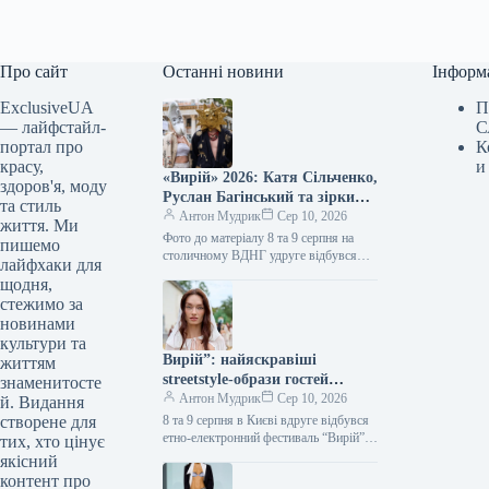
Про сайт
Останні новини
Інформ
ExclusiveUA
П
— лайфстайл-
С
портал про
К
красу,
и
«Вирій» 2026: Катя Сільченко,
здоров'я, моду
Руслан Багінський та зірки
та стиль
стилю в найяскравіших
Антон Мудрик
Сер 10, 2026
життя. Ми
образах фестивалю
Фото до матеріалу 8 та 9 серпня на
пишемо
столичному ВДНГ удруге відбувся
лайфхаки для
етнічно-електронний фестиваль
щодня,
«Вирій. Простонеба» 2026, створений
стежимо за
командою «Куражу».…
новинами
культури та
Вирій”: найяскравіші
життям
streetstyle-образи гостей
знаменитосте
фестивалю
Антон Мудрик
Сер 10, 2026
й. Видання
створене для
8 та 9 серпня в Києві вдруге відбувся
етно-електронний фестиваль “Вирій”,
тих, хто цінує
який став платформою для сучасної
якісний
української моди та сміливого…
контент про