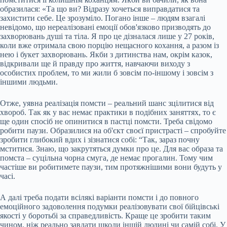
образилася: «Та що ви? Відразу хочеться виправдатися та
захистити себе. Це зрозуміло. Погано інше – людям взагалі
невідомо, що нереалізовані емоції обов'язково призводять до
захворювань душі та тіла. Я про це дізналася лише у 27 років,
коли вже отримала свою порцію нещасного кохання, а разом із
нею і букет захворювань. Якби з дитинства нам, окрім казок,
відкривали ще й правду про життя, навчаючи виходу з
особистих проблем, то ми жили б зовсім по-іншому і зовсім з
іншими людьми.
Отже, уявна реалізація помсти – реальний шанс зцілитися від
хвороб. Так як у вас немає практики в подібних заняттях, то є
ще один спосіб не опинитися в пастці помсти. Треба свідомо
робити паузи. Образилися на об'єкт своєї пристрасті – спробуйте
зробити глибокий вдих і зізнатися собі: “Так, зараз почну
мститися. Знаю, що закрутяться думки про це. Для вас образа та
помста – суцільна чорна смуга, де немає прогалин. Тому чим
частіше ви робитимете паузи, тим протяжнішими вони будуть у
часі.
А далі треба подати всілякі варіанти помсти і до повного
емоційного задоволення подумки реалізовувати свої бійцівські
якості у боротьбі за справедливість. Краще це зробити таким
чином, ніж реально завдати шкоди іншій людині чи самій собі. У