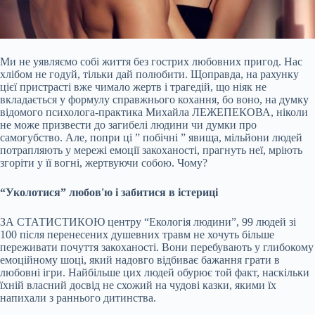
Ми не уявляємо собі життя без гострих любовних пригод. Нас
хлібом не годуй, тільки дай полюбити. Щоправда, на рахунку
цієї пристрасті вже чимало жертв і трагедій, що ніяк не
вкладається у формулу справжнього кохання, бо воно, на думку
відомого психолога-практика Михайла ЛЕЖЕПЕКОВА, ніколи
не може призвести до загибелі людини чи думки про
самогубство. Але, попри ці ” побічні ” явища, мільйони людей
потрапляють у мережі емоції закоханості, прагнуть неї, мріють
згоріти у її вогні, жертвуючи собою.
Чому?
“Уколотися” любов'ю і забитися в істериці
ЗА СТАТИСТИКОЮ центру “Екологія людини”, 99 людей зі
100 після перенесених душевних травм не хочуть більше
переживати почуття закоханості. Вони перебувають у глибокому
емоційному шоці, який надовго відбиває бажання грати в
любовні ігри. Найбільше цих людей обурює той факт, наскільки
їхній власний досвід не схожий на чудові казки, якими їх
напихали з раннього дитинства.