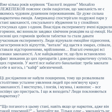
Вже кілька років керівник “Екології людини” Михайло
ЛЕЖЕПЕКОВ пояснює своїм пацієнтам, що закоханість не є
якимось чудовим душевним переживанням. Це дуже сильна
наркотична емоція. Американці спостерігали подружні пари у
стані закоханості, сексуального збудження та у спокійних
стосунках один з одним. Внаслідок експерименту вчені відкрили
гормони, які виникли завдяки хімічним реакціям на ці емоції. На
основі цих гормонів зробили таблетки та стали давати
учасникам експерименту. Люди відчували емоційне піднесення,
загострення всіх відчуттів, “витали” від щастя в хмарах, співали,
ставали відстороненими, мрійливими… Взагалі очевидні всі
ознаки закоханості. Але найцікавіше те, що було встановлено
факт звикання до цих препаратів і доведено наркотичну сутність
цих гормонів. У житті все набагато банальніше: треба закохати
себе в когось, і “кайф” забезпечений.
Ці дослідження не набули поширення, тому що розвалювали
століттями усталене уявлення людей про нев'янучу красу
закоханості. І мистецтво, і поезія, і музика, і живопис – все
оспівує цю пристрасть. І що ж виходить? Люди поклоняються
наркотику?
“Що поганого в цьому стані, навіть якщо це наркотик, адже він
такий приємний?” – Запитайте ви. Тільки одне – закоханість не