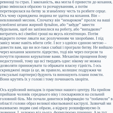
ревнощі та страх. І закоханість, яка могла б привести до кохання,
різко змінилася образою та розчаруванням, а потім
перетворилася на битву за зганьблену честь та розбите серце.
Ось чому скривджена людина не здатна на кохання. Він –
невловимий месник. Спочатку він “ненароком” проллє на ваші
улюблені штани жирний бульйон, або “забуде” завести
будильник, щоб ви запізнилися на роботу, або “випадково”
витратить всі сімейні гроші на якусь нісенітницю. Потім
відкрито почне лякати вас розлученням чи хворобами. І під
завісу може навіть вбити себе. І все з однією єдиною метою –
довести вам, що ви все-таки слабші і програли битву. Не вийшло
через кохання захопити лідерство, тоді він через погрози та
почуття провини керуватиме вами. Механізм прощення йому
недоступний, тому що всі твердять одне: нікому не можна
дозволяти принижувати та ображати власну гідність. І ось
скривджені люди (а це, як правило, колишнє подружжя чи
сексуальні партнери) будують та виношують плани помсти.
Вони крутять їх у голові і тому починають хворіти.
Ось курйозний випадок із практики нашого центру. На прийом
прийшов чоловік середнього віку і поскаржився на сильний
головний біль. Ми почали дивитися інформацію та “побачили” в
області голови образ великої нікельованої каструлі. Зазвичай ми
називаємо людям самі образи, а відразу розшифровуємо їх
значення. І, залежно від цього, формулюємо причину. Але тут