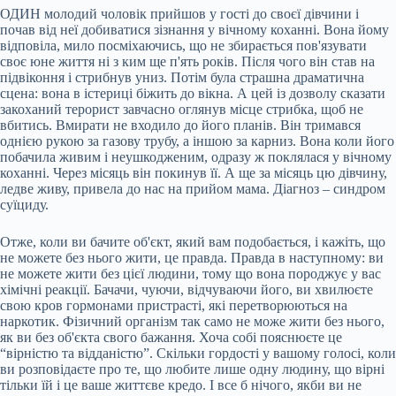
ОДИН молодий чоловік прийшов у гості до своєї дівчини і
почав від неї добиватися зізнання у вічному коханні. Вона йому
відповіла, мило посміхаючись, що не збирається пов'язувати
своє юне життя ні з ким ще п'ять років. Після чого він став на
підвіконня і стрибнув униз. Потім була страшна драматична
сцена: вона в істериці біжить до вікна. А цей із дозволу сказати
закоханий терорист завчасно оглянув місце стрибка, щоб не
вбитись. Вмирати не входило до його планів. Він тримався
однією рукою за газову трубу, а іншою за карниз. Вона коли його
побачила живим і неушкодженим, одразу ж поклялася у вічному
коханні. Через місяць він покинув її. А ще за місяць цю дівчину,
ледве живу, привела до нас на прийом мама. Діагноз – синдром
суїциду.
Отже, коли ви бачите об'єкт, який вам подобається, і кажіть, що
не можете без нього жити, це правда. Правда в наступному: ви
не можете жити без цієї людини, тому що вона породжує у вас
хімічні реакції. Бачачи, чуючи, відчуваючи його, ви хвилюєте
свою кров гормонами пристрасті, які перетворюються на
наркотик. Фізичний організм так само не може жити без нього,
як ви без об'єкта свого бажання. Хоча собі пояснюєте це
“вірністю та відданістю”. Скільки гордості у вашому голосі, коли
ви розповідаєте про те, що любите лише одну людину, що вірні
тільки їй і це ваше життєве кредо. І все б нічого, якби ви не