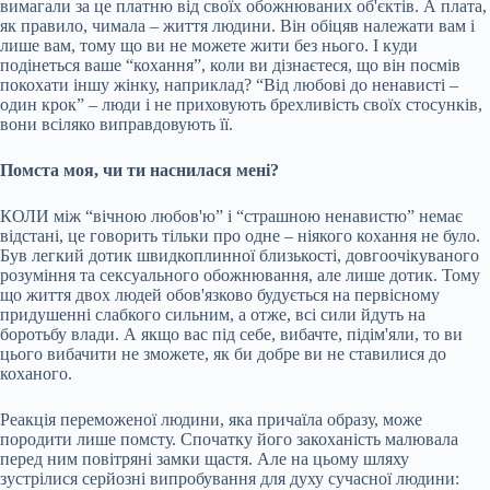
вимагали за це платню від своїх обожнюваних об'єктів. А плата,
як правило, чимала – життя людини. Він обіцяв належати вам і
лише вам, тому що ви не можете жити без нього. І куди
подінеться ваше “кохання”, коли ви дізнаєтеся, що він посмів
покохати іншу жінку, наприклад? “Від любові до ненависті –
один крок” – люди і не приховують брехливість своїх стосунків,
вони всіляко виправдовують її.
Помста моя, чи ти наснилася мені?
КОЛИ між “вічною любов'ю” і “страшною ненавистю” немає
відстані, це говорить тільки про одне – ніякого кохання не було.
Був легкий дотик швидкоплинної близькості, довгоочікуваного
розуміння та сексуального обожнювання, але лише дотик. Тому
що життя двох людей обов'язково будується на первісному
придушенні слабкого сильним, а отже, всі сили йдуть на
боротьбу влади. А якщо вас під себе, вибачте, підім'яли, то ви
цього вибачити не зможете, як би добре ви не ставилися до
коханого.
Реакція переможеної людини, яка причаїла образу, може
породити лише помсту. Спочатку його закоханість малювала
перед ним повітряні замки щастя. Але на цьому шляху
зустрілися серйозні випробування для духу сучасної людини: