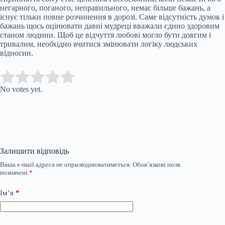
негарного, поганого, неправильного, немає більше бажань, а
існує тільки повне розчинення в дорозі. Саме відсутність думок і
бажань щось оцінювати давні мудреці вважали єдино здоровим
станом людини. Щоб це відчуття любові могло бути довгим і
тривалим, необхідно вчитися змінювати логіку людських
відносин.
Submit Rating
Rate this item:
No votes yet.
Залишити відповідь
Ваша e-mail адреса не оприлюднюватиметься.
Обов’язкові поля
позначені
*
Ім’я
*