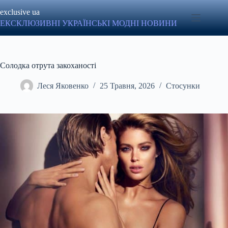
Перейти
exclusive ua
до
вмісту
ЕКСКЛЮЗИВНІ УКРАЇНСЬКІ МОДНІ НОВИНИ
Солодка отрута закоханості
Леся Яковенко
25 Травня, 2026
Стосунки