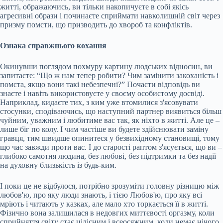
житті, ображаючись, ви тільки накопичуєте в собі якісь
агресивні образи і починаєте сприймати навколишній світ через
призму помсти, що призводить до хвороб та конфліктів.
Ознака справжнього кохання
Окинувши поглядом похмуру картину людських відносин, ви
запитаєте: “Що ж нам тепер робити? Чим замінити закоханість і
помста, якщо вони такі небезпечні?” Почасти відповідь ви
знаєте і навіть використовуєте у своєму особистому досвіді.
Наприклад, кидаєте тих, з ким уже втомилися з'ясовувати
стосунки, сподіваючись, що наступний партнер виявиться більш
чуйним, уважним і любитиме вас так, як ніхто в житті. Але це –
лише біг по колу. І чим частіше ви будете здійснювати заміну
гравця, тим швидше опинитеся у безвихідному становищі, тому
що час завжди проти вас. І до старості раптом з'ясується, що ви –
глибоко самотня людина, без любові, без підтримки та без надії
на духовну близькість із будь-ким.
І поки це не відбулося, потрібно зрозуміти головну різницю між
любов'ю, про яку люди знають, і тією Любов'ю, про яку всі
мріють і читають у казках, але мало хто торкається її в житті.
Фізично вона залишилася в недовгих миттєвості оргазму, коли
сприйняття світу стає цілісним і всеосяжним, коли немає нічого