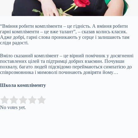
“Вміння робити компліменти – це гідність. А вміння робити
гарні компліменти – це вже талант”, – сказав колись класик.
Адже добрі, гарні слова проникають у серце і залишають там
сліди радості.
Вміло сказаний комплімент – це вірний помічник у досягненні
поставлених цілей та підтримці добрих взаємин. Почувши
похвалу, багато людей підсвідомо переймаються симпатією до
співрозмовника і мимоволі починають довіряти йому…
Школа
компліменту
Submit Rating
Rate this item:
No votes yet.