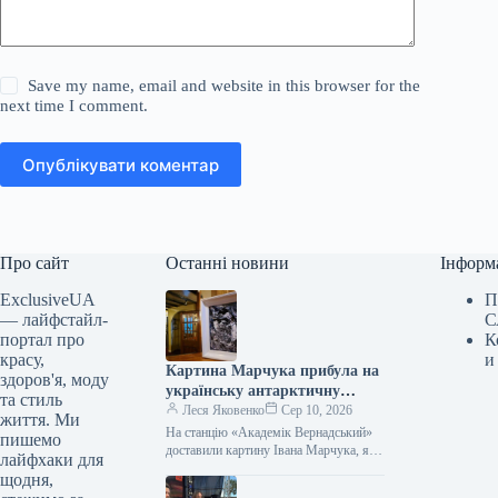
Save my name, email and website in this browser for the
next time I comment.
Опублікувати коментар
Про сайт
Останні новини
Інформ
ExclusiveUA
П
— лайфстайл-
С
портал про
К
красу,
и
Картина Марчука прибула на
здоров'я, моду
українську антарктичну
та стиль
станцію
Леся Яковенко
Сер 10, 2026
життя. Ми
На станцію «Академік Вернадський»
пишемо
доставили картину Івана Марчука, яку
лайфхаки для
він подарував українським
щодня,
полярникам На антарктичну станцію