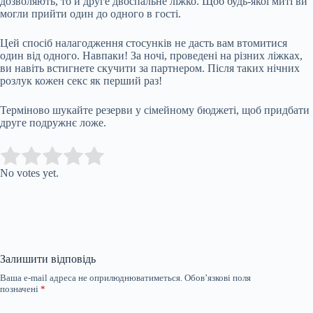
дозволяють, то й друге двоспальне ліжко. Щоб будь-якої миті ви
могли прийти один до одного в гості.
Цей спосіб налагодження стосунків не дасть вам втомитися
один від одного. Навпаки! За ночі, проведені на різних ліжках,
ви навіть встигнете скучити за партнером. Після таких нічних
розлук кожен секс як перший раз!
Терміново шукайте резерви у сімейному бюджеті, щоб придбати
друге подружнє ложе.
Submit Rating
Rate this item:
No votes yet.
Залишити відповідь
Ваша e-mail адреса не оприлюднюватиметься.
Обов’язкові поля
позначені
*