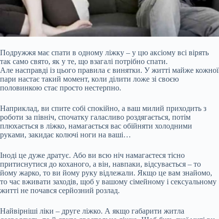
Подружжя має спати в одному ліжку – у цю аксіому всі вірять
так само свято, як у те, що взагалі потрібно спати.
Але насправді із цього правила є винятки. У житті майже кожної
пари настає такий момент, коли ділити ложе зі своєю
половинкою стає просто нестерпно.
Наприклад, ви спите собі спокійно, а ваш милий приходить з
роботи за північ, спочатку галасливо роздягається, потім
плюхається в ліжко, намагається вас обійняти холодними
руками, закидає колючі ноги на ваші…
Іноді це дуже дратує. Або ви
всю ніч намагаєтеся тісно
притиснутися до коханого, а він, навпаки, відсувається – то
йому жарко, то ви йому руку відлежали. Якщо це вам знайомо,
то час вживати заходів, щоб у вашому сімейному і сексуальному
житті не почався серйозний розлад.
Найвірніші ліки – друге ліжко. А якщо габарити житла