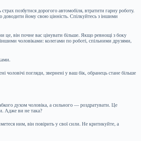
 страх позбутися дорогого автомобіля, втратити гарну роботу.
йно доводити йому свою цінність. Спілкуйтесь з іншими
 це, він почне вас цінувати більше. Якщо ревнощі з боку
з іншими чоловіками: колегами по роботі, спільними друзями,
ками.
ні чоловічі погляди, звернені у ваш бік, обранець стане більше
абкого духом чоловіка, а сильного — роздратувати. Це
и. Адже ви не така?
етеся ним, він повірить у свої сили. Не критикуйте, а