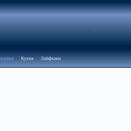
осунки
Кухня
Лайфхаки