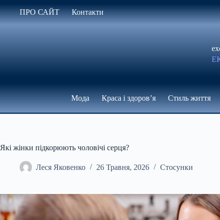
Перейти
ПРО САЙТ
Контакти
до
вмісту
ex
Е
Мода
Краса і здоров’я
Стиль життя
Які жінки підкорюють чоловічі серця?
Леся Яковенко
26 Травня, 2026
Стосунки