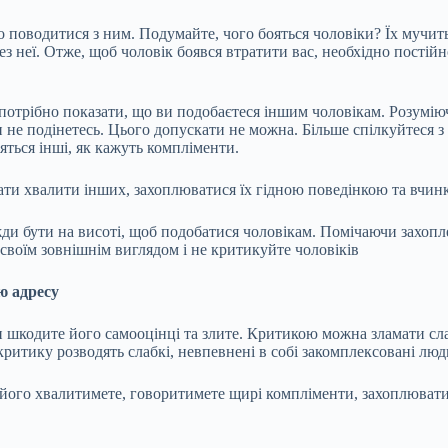
 поводитися з ним. Подумайте, чого бояться чоловіки? Їх мучить
без неї. Отже, щоб чоловік боявся втратити вас, необхідно пості
трібно показати, що ви подобаєтеся іншим чоловікам. Розуміючи
ди не подінетесь. Цього допускати не можна. Більше спілкуйтеся 
яться інші, як кажуть компліменти.
ати хвалити інших, захоплюватися їх гідною поведінкою та вчин
вжди бути на висоті, щоб подобатися чоловікам. Помічаючи захопле
а своїм зовнішнім виглядом і не критикуйте чоловіків
ю адресу
и шкодите його самооцінці та злите. Критикою можна зламати сл
ритику розводять слабкі, невпевнені в собі закомплексовані люд
 його хвалитимете, говоритимете щирі компліменти, захоплюватим