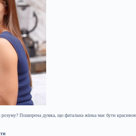
 з розуму? Поширена думка, що фатальна жінка має бути красивою.
ити