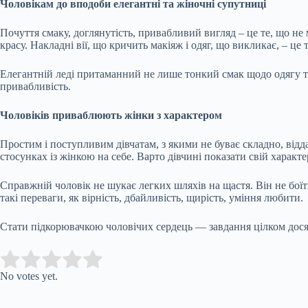
Чоловікам до вподоби елегантні та жіночні супутниці
Почуття смаку, доглянутість, привабливий вигляд – це те, що не 
красу. Накладні вії, що кричить макіяж і одяг, що викликає, – 
Елегантній леді притаманний не лише тонкий смак щодо одягу та
привабливість.
Чоловіків приваблюють жінки з характером
Простим і поступливим дівчатам, з якими не буває складно, відда
стосунках із жінкою на себе. Варто дівчині показати свій характе
Справжній чоловік не шукає легких шляхів на щастя. Він не боїт
такі переваги, як вірність, дбайливість, щирість, уміння любити.
Стати підкорювачкою чоловічих сердець — завдання цілком досяж
Submit Rating
Rate this item:
No votes yet.