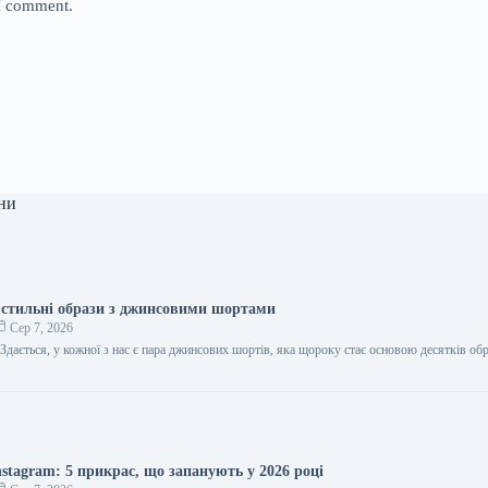
 I comment.
ни
и стильні образи з джинсовими шортами
Сер 7, 2026
Здається, у кожної з нас є пара джинсових шортів, яка щороку стає основою десятків обра
nstagram: 5 прикрас, що запанують у 2026 році