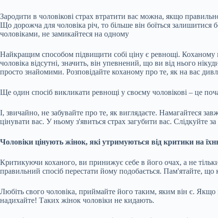
Зародити в чоловікові страх втратити вас можна, якщо правильно
Що
дорожча для чоловіка річ, то більше він боїться залишитися 
чоловіками, не замикайтеся на одному
Найкращим способом підвищити собі ціну є ревнощі. Коханому по
чоловіка відсутні, значить, він упевнений, що ви від нього ніку
просто знайомими. Розповідайте коханому про те, як на вас дивл
Ще один спосіб викликати ревнощі у своєму чоловікові – це поч
І, звичайно, не забувайте про те, як виглядаєте. Намагайтеся за
цінувати вас. У ньому з'явиться страх загубити вас. Слідкуйте з
Чоловіки цінують жінок, які утримуються від критики на їхн
Критикуючи коханого, ви принижує себе в його очах, а не тільк
правильний спосіб перестати йому подобається. Пам'ятайте, що к
Любіть свого чоловіка, приймайте його таким, яким він є. Якщо
надихайте! Таких жінок чоловіки не кидають.