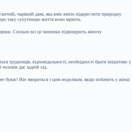
гантній, чарівній дамі, яка вміє вміло підкреслити природну
е про таку супутницю життя вони мріють.
едінки. Спільно всі ці чинники підвищують жіночу
ся труднощів, відповідальності, необхідності брати ініціативу у
чоловік дає задній хід.
не буває! Він змириться з цим недоліком, якщо побачить у жінці