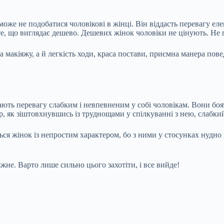
може не подобатися чоловікові в жінці. Він віддасть перевагу еле
це те, що виглядає дешево. Дешевих жінок чоловіки не цінують. Н
 макіяжу, а й легкість ходи, краса постави, приємна манера пов
ють перевагу слабким і невпевненим у собі чоловікам. Вони боять
р, як зіштовхнувшись із труднощами у спілкуванні з нею, слабкий 
ься жінок із непростим характером, бо з ними у стосунках нудно 
не. Варто лише сильно цього захотіти, і все вийде!