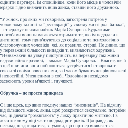
оцінити партнера. Їм спокійніше, коли його місце в чоловічій
ієрархії гідно визначить інша жінка, ставши його дружиною.
“У жінок, про яких ми говоримо, загострена потреба у
чоловічому захисті та “реставрації” у своєму житті ролі батька”,
– стверджує психоаналітик Марія Суворова. Будь-якими
способами вони намагаються отримати те, що їм недодали в
дитинстві, тому прив'язуються до соціально та психологічно
благополучних чоловіків, які, як правило, старші. Не дивно, що
у переважній більшості випадків ті виявляються одружені.
“Незважаючи на уявну підступність, на перевірку такі жінки
надзвичайно вразливі, – вважає Марія Суворова. – Власне, ще й
з цієї причини вони побоюються зустрічатися і створювати
союзи зі своїми ровесниками, які часом бувають неврівноважені
і непостійні. Упевненими в собі. Чоловіки ж несвідомо
засвоюють уроки м'якості і гнучкості.
Обручка – не проста прикраса
Є і ще щось, що явно поєднує наших “мисливців”. На відміну
від більшості жінок, яким, щоб розкритися сексуально, потрібен
час, ці дівчата “розквітають” у ліжку практично миттєво. І в
досить юному віці часто до двадцяти років. Щоправда, як
нескладно здогадатися, за умови, що партнер виявляється