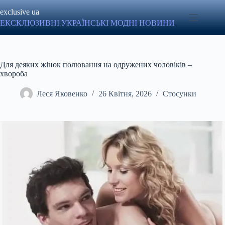
Перейти
exclusive ua
до
вмісту
ЕКСКЛЮЗИВНІ УКРАЇНСЬКІ МОДНІ НОВИНИ
Для деяких жінок полювання на одружених чоловіків –
хвороба
Леся Яковенко
26 Квітня, 2026
Стосунки