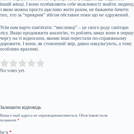
іншій жінці. І вони позбавляють себе можливості знайти людину,
з якою можна просто щасливо жити разом, не бажаючи бачити
тих, хто за “прикрим” збігом обставин поки що не одружений.
Усім нам варто пам'ятати: “мисливці” – це свого роду санітари
лісу. Якщо продовжити аналогію, то роблять замах вони в першу
чергу на ті відносини, якими інші перестали по-справжньому
дорожити. І вони, як стомлений звір, давно накульгують, а тому
особливо вразливі.
Submit Rating
Rate this item:
No votes yet.
Залишити відповідь
Ваша e-mail адреса не оприлюднюватиметься.
Обов’язкові поля
позначені
*
Ім’я
*