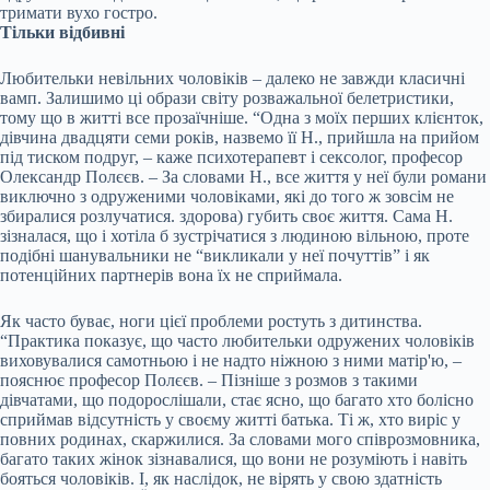
тримати вухо гостро.
Тільки відбивні
Любительки невільних чоловіків – далеко не завжди класичні
вамп. Залишимо ці образи світу розважальної белетристики,
тому що в житті все прозаїчніше. “Одна з моїх перших клієнток,
дівчина двадцяти семи років, назвемо її Н., прийшла на прийом
під тиском подруг, – каже психотерапевт і сексолог, професор
Олександр Полєєв. – За словами Н., все життя у неї були романи
виключно з одруженими чоловіками, які до того ж зовсім не
збиралися розлучатися. здорова) губить своє життя. Сама Н.
зізналася, що і хотіла б зустрічатися з людиною вільною, проте
подібні шанувальники не “викликали у неї почуттів” і як
потенційних партнерів вона їх не сприймала.
Як часто буває, ноги цієї проблеми ростуть з дитинства.
“Практика показує, що часто любительки одружених чоловіків
виховувалися самотньою і не надто ніжною з ними матір'ю, –
пояснює професор Полєєв. – Пізніше з розмов з такими
дівчатами, що подорослішали, стає ясно, що багато хто болісно
сприймав відсутність у своєму житті батька. Ті ж, хто виріс у
повних родинах, скаржилися. За словами мого співрозмовника,
багато таких жінок зізнавалися, що вони не розуміють і навіть
бояться чоловіків. І, як наслідок, не вірять у свою здатність