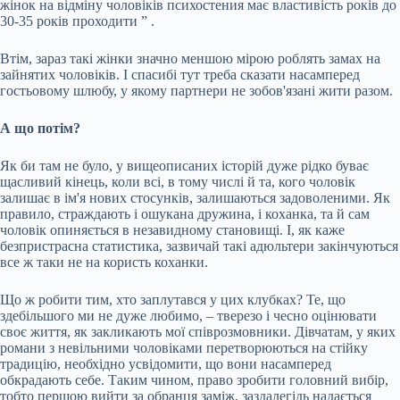
жінок на відміну чоловіків психостения має властивість років до
30-35 років проходити ” .
Втім, зараз такі жінки значно меншою мірою роблять замах на
зайнятих чоловіків. І спасибі тут треба сказати насамперед
гостьовому шлюбу, у якому партнери не зобов'язані жити разом.
А що потім?
Як би там не було, у вищеописаних історій дуже рідко буває
щасливий кінець, коли всі, в тому числі й та, кого чоловік
залишає в ім'я нових стосунків, залишаються задоволеними. Як
правило, страждають і ошукана дружина, і коханка, та й сам
чоловік опиняється в незавидному становищі. І, як каже
безпристрасна статистика, зазвичай такі адюльтери закінчуються
все ж таки не на користь коханки.
Що ж робити тим, хто заплутався у цих клубках? Те, що
здебільшого ми не дуже любимо, – тверезо і чесно оцінювати
своє життя, як закликають мої співрозмовники. Дівчатам, у яких
романи з невільними чоловіками перетворюються на стійку
традицію, необхідно усвідомити, що вони насамперед
обкрадають себе. Таким чином, право зробити головний вибір,
тобто першою вийти за обранця заміж, заздалегідь надається