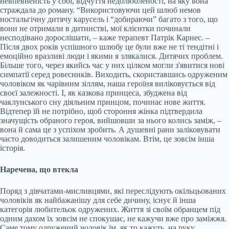
невпевненість у собі, відчуття недолюбленості, на яку вона
страждала до роману. “Використовуючи цей шлюб немов
ностальгічну дитячу карусель і “добираючи” багато з того, що
вони не отримали в дитинстві, мої клієнтки починали
несподівано дорослішати, – каже терапевт Патрік Карнес. –
Після двох років успішного шлюбу це були вже не ті тендітні і
емоційно вразливі люди і якими я злякалися. Дитячих проблем.
Більше того, через якийсь час у них цілком могли з'явитися нові
симпатії серед ровесників. Виходить, скориставшись одруженим
чоловіком як чарівним зіллям, наша героїня виліковується від
своєї залежності. І, як казкова принцеса, збуджена від
чаклунського сну діяльним принцом, починає нове життя.
Відтепер їй не потрібно, щоб стороння жінка підтвердила
значущість обраного героя, вийшовши за нього колись заміж, –
вона й сама це з успіхом зробить. А душевні рани заліковувати
часто доводиться залишеним чоловікам. Втім, це зовсім інша
історія.
Наречена, що втекла
Поряд з дівчатами-мисливцями, які переслідують окільцьованих
чоловіків як найбажанішу для себе дичину, існує й інша
категорія любительок одружених. Життя зі своїм обранцем під
одним дахом їх зовсім не спокушає, не кажучи вже про заміжжя.
Саме тому одружений чоловік їм, як то кажуть, на руку.