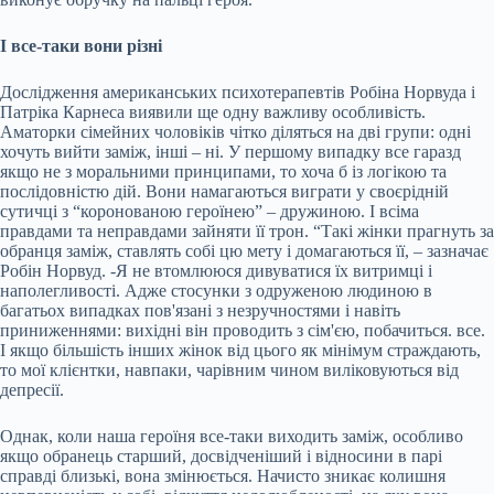
І все-таки вони різні
Дослідження американських психотерапевтів Робіна Норвуда і
Патріка Карнеса виявили ще одну важливу особливість.
Аматорки сімейних чоловіків чітко діляться на дві групи: одні
хочуть вийти заміж, інші – ні. У першому випадку все гаразд
якщо не з моральними принципами, то хоча б із логікою та
послідовністю дій. Вони намагаються виграти у своєрідній
сутичці з “коронованою героїнею” – дружиною. І всіма
правдами та неправдами зайняти її трон. “Такі жінки прагнуть за
обранця заміж, ставлять собі цю мету і домагаються її, – зазначає
Робін Норвуд. -Я не втомлююся дивуватися їх витримці і
наполегливості. Адже стосунки з одруженою людиною в
багатьох випадках пов'язані з незручностями і навіть
приниженнями: вихідні він проводить з сім'єю, побачиться. все.
І якщо більшість інших жінок від цього як мінімум страждають,
то мої клієнтки, навпаки, чарівним чином виліковуються від
депресії.
Однак, коли наша героїня все-таки виходить заміж, особливо
якщо обранець старший, досвідченіший і відносини в парі
справді близькі, вона змінюється. Начисто зникає колишня