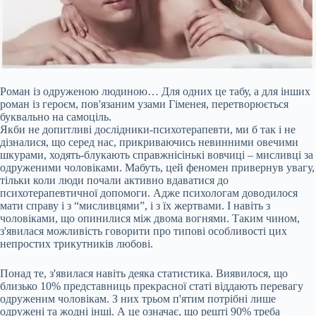
Роман із одруженою людиною… Для одних це табу, а для інших
роман із героєм, пов'язаним узами Гіменея, перетворюється
буквально на самоціль.
Якби не допитливі дослідники-психотерапевти, ми б так і не
дізналися, що серед нас, прикриваючись невинними овечими
шкурами, ходять-блукають справжнісінькі вовчиці – мисливці за
одруженими чоловіками. Мабуть, цей феномен привернув увагу,
тільки коли люди почали активно вдаватися до
психотерапевтичної допомоги. Адже психологам доводилося
мати справу і
з “мисливцями”, і з їх жертвами. І навіть з
чоловіками, що опинилися між двома вогнями. Таким чином,
з'явилася можливість говорити про типові особливості цих
непростих трикутників любові.
Понад те, з'явилася навіть деяка статистика. Виявилося, що
близько 10% представниць прекрасної статі віддають перевагу
одруженим чоловікам. З них трьом п'ятим потрібні лише
одружені та жодні інші. А це означає, що решті 90% треба