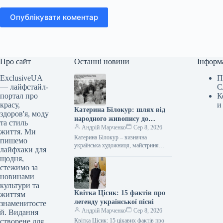
Опублікувати коментар
Про сайт
Останні новини
Інформ
ExclusiveUA
П
— лайфстайл-
С
портал про
К
красу,
и
Катерина Білокур: шлях від
здоров'я, моду
народного живопису до
та стиль
визнання світу
Андрій Марченко
Сер 8, 2026
життя. Ми
Катерина Білокур – визначна
пишемо
українська художниця, майстриня
лайфхаки для
наївного мистецтва та народного
щодня,
декоративного живопису. Вона здобула
стежимо за
славу завдяки розкішним полотнам
новинами
із…
культури та
Квітка Цісик: 15 фактів про
життям
легенду української пісні
знаменитосте
Андрій Марченко
Сер 8, 2026
й. Видання
створене для
Квітка Цісик: 15 цікавих фактів про