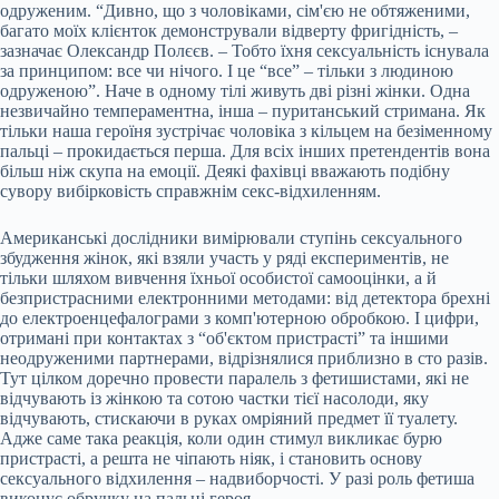
одруженим. “Дивно, що з чоловіками, сім'єю не обтяженими,
багато моїх клієнток демонстрували відверту фригідність, –
зазначає Олександр Полєєв. – Тобто їхня сексуальність існувала
за принципом: все чи нічого. І це “все” – тільки з людиною
одруженою”. Наче в одному тілі живуть дві різні жінки. Одна
незвичайно темпераментна, інша – пуританський стримана. Як
тільки наша героїня зустрічає чоловіка з кільцем на безіменному
пальці – прокидається перша. Для всіх інших претендентів вона
більш ніж скупа на емоції. Деякі фахівці вважають подібну
сувору вибірковість справжнім секс-відхиленням.
Американські дослідники вимірювали ступінь сексуального
збудження жінок, які взяли участь у ряді експериментів, не
тільки шляхом вивчення їхньої особистої самооцінки, а й
безпристрасними електронними методами: від детектора брехні
до електроенцефалограми з комп'ютерною обробкою. І цифри,
отримані при контактах з “об'єктом пристрасті” та іншими
неодруженими партнерами, відрізнялися приблизно в сто разів.
Тут цілком доречно провести паралель з фетишистами, які не
відчувають із жінкою та сотою частки тієї насолоди, яку
відчувають, стискаючи в руках омріяний предмет її туалету.
Адже саме така реакція, коли один стимул викликає бурю
пристрасті, а решта не чіпають ніяк, і становить основу
сексуального відхилення – надвиборчості. У разі роль фетиша
виконує обручку на пальці героя.