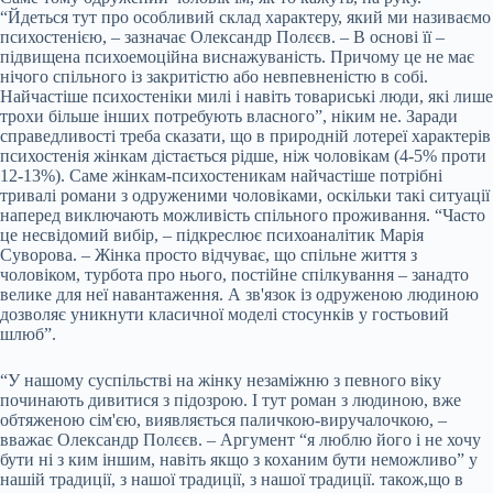
“Йдеться тут про особливий склад характеру, який ми називаємо
психостенією, – зазначає Олександр Полєєв. – В основі її –
підвищена психоемоційна виснажуваність. Причому це не має
нічого спільного із закритістю або невпевненістю в собі.
Найчастіше психостеніки милі і навіть товариські люди, які лише
трохи більше інших потребують власного”, ніким не. Заради
справедливості треба сказати, що в природній лотереї характерів
психостенія жінкам дістається рідше, ніж чоловікам (4-5% проти
12-13%). Саме жінкам-психостеникам найчастіше потрібні
тривалі романи з одруженими чоловіками, оскільки такі ситуації
наперед виключають можливість спільного проживання. “Часто
це несвідомий вибір, – підкреслює психоаналітик Марія
Суворова. – Жінка просто відчуває, що спільне життя з
чоловіком, турбота про нього, постійне спілкування – занадто
велике для неї навантаження. А зв'язок із одруженою людиною
дозволяє уникнути класичної моделі стосунків у гостьовий
шлюб”.
“У нашому суспільстві на жінку незаміжню з певного віку
починають дивитися з підозрою. І тут роман з людиною, вже
обтяженою сім'єю, виявляється паличкою-виручалочкою, –
вважає Олександр Полєєв. – Аргумент “я люблю його і не хочу
бути ні з ким іншим, навіть якщо з коханим бути неможливо” у
нашій традиції, з нашої традиції, з нашої традиції. також,що в