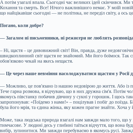
А потім узагалі впала. Сьогодні час великих ідей скінчився. Ми
Кохання та смерть. Все! Нічого важливішого немає. У моїй новій 
що найцікавіше сьогодні — не політика, не переділ світу, а ось ц
Погано, коли добре?
— Загалом ні письменники, ні режисери не люблять розповіда
– Ні, щастя – це дивовижний світ! Він, правда, дуже недовговіч
швидкоплинний світ щастя не знайомий. Ми його боїмося. Так скла
обов'язково чекай на якесь нещастя.
— Це через наше невміння насолоджуватися щастям у Росії д
— Можливо, це пов'язано із нашою недовірою до життя. Або із пр
Тече гарна розмова, я відчуваю, що в них дружна сім'я. Потім чо
якомусь півстанку побачив дівчину у сукні у горошок. І щось та
запропонував: «Поїдемо з нами!» – поцілував і побіг до поїзда. Б
була його мрія, та єдина жінка, яку кожен прагне знайти. Хоча у
Може, така людська природа взагалі нам завжди мало того, що у н
тимчасове. У людині десь у глибині таїться відчуття, що вона буд
вибір, зупинитися. Ми завжди перебуваємо в якомусь русі. Завжди