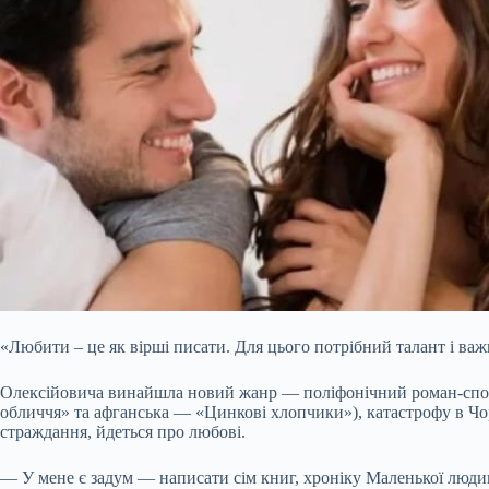
«Любити – це як вірші писати. Для цього потрібний талант і
Олексійовича винайшла новий жанр — поліфонічний роман-сповід
обличчя» та афганська — «Цинкові хлопчики»), катастрофу в Чор
страждання, йдеться про
любові.
— У мене є задум — написати сім книг, хроніку Маленької людини 