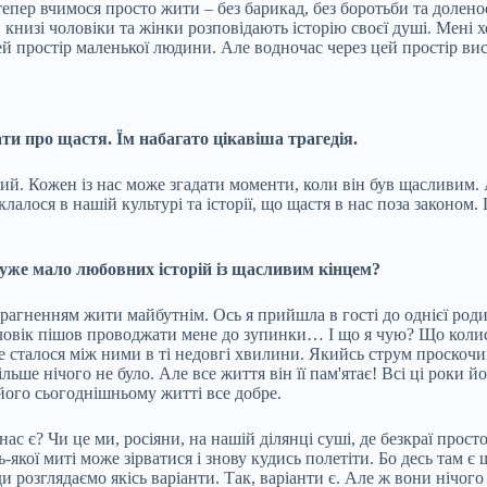
 тепер вчимося просто жити – без барикад, без боротьби та долен
книзі чоловіки та жінки розповідають історію своєї душі. Мені х
ей простір маленької людини. Але водночас через цей простір висві
ти про щастя. Їм набагато цікавіша трагедія.
ний. Кожен із нас може згадати моменти, коли він був щасливим. 
лося в нашій культурі та історії, що щастя в нас поза законом. Ц
уже мало любовних історій із щасливим кінцем?
агненням жити майбутнім. Ось я прийшла в гості до однієї родин
ловік пішов проводжати мене до зупинки… І що я чую? Що колись у
ке сталося між ними в ті недовгі хвилини. Якийсь струм проскоч
ільше нічого не було. Але все життя він її пам'ятає! Всі ці роки 
 його сьогоднішньому житті все добре.
ас є? Чи це ми, росіяни, на нашій ділянці суші, де безкраї прос
ь-якої миті може зірватися і знову кудись полетіти. Бо десь там 
 розглядаємо якісь варіанти. Так, варіанти є. Але ж вони нічого