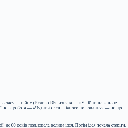
ого часу — війну (Велика Вітчизняна — «У війни не жіноче
 її нова робота — «Чудний олень вічного полювання» — не про
ї, де 80 років працювала велика ідея. Потім ідея почала старіти.