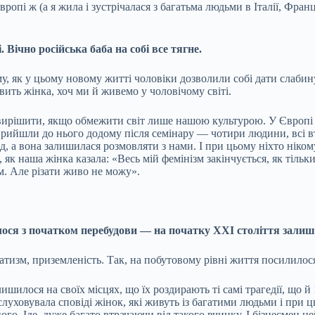
вропі ж (а я жила і зустрічалася з багатьма людьми в Італії, Фран
 Вічно російська баба на собі все тягне.
му, як у цьому новому житті чоловіки дозволили собі дати слабину
вить жінка, хоч ми й живемо у чоловічому світі.
вирішити, якщо обмежити світ лише нашою культурою. У Європі ж
прийшли до нього додому після семінару — чотири людини, всі вт
д, а вона залишилася розмовляти з нами. І при цьому ніхто нікому
як наша жінка казала: «Весь мій фемінізм закінчується, як тільк
м. Але різати живо не можу».
илося з початком перебудови — на початку ХХI століття зали
атизм, приземленість. Так, на побутовому рівні життя посилилос
шилося на своїх місцях, що їх роздирають ті самі трагедії, що й 
ховувала сповіді жінок, які живуть із багатими людьми і при ць
го. Іде, дуже багато втрачаючи від такого вчинку. І бізнесмен ц