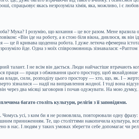
оші, спрацьовує якась незрозуміла хімія, яка, можливо, і є любов
ба? Мука? І розумію, що кохання – це все разом. Мене вразила о
віком: «Він іде на роботу, а я стою біля вікна, дивлюся, як він ід
я — це й кривава щоденна робота. І дуже летюча ефемерна істота
незрозуміло йде. Одна з моїх співрозмовниць зізнавалася: «Рапт
ний талант. І не всім він дається. Люди найчастіше втрачають к
ься праця — праця з обживання цього простору, щоб якнайдовше 
а влади, сили, розподілу цього простору — хто, що, як. І – жерт
ідверто зізналися — надії на виправлення жодної. І тоді вона відсун
 він через два місяці заговорив і почав одужувати. На мою думку,
лечима багато століть культури, релігія з її заповідями.
в. Чомусь усі, з ким би я не розмовляла, повторювали одну фраз
рошним приниженням. Те, що століттями накопичила культура, все 
но в нас. І людям у таких умовах зберегти себе допомагає чи ре