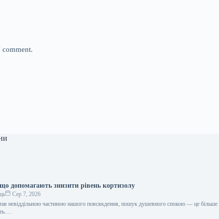
 I comment.
ни
 що допомагають знизити рівень кортизолу
ць
Сер 7, 2026
 став невіддільною частиною нашого повсякдення, пошук душевного спокою — це більше 
сть.…