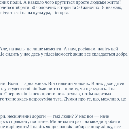
осних подій. А навколо чого крутиться просте людське життя?
очеться зібрати 50 чоловічих історій та 50 жіночих. Я вважаю,
чується і наша культура, і історія.
Але, на жаль, це лише моменти. А нам, росіянам, навіть цей
е сидить у нас десь у підсвідомості: якщо все складається добре,
и. Вона – гарна жінка. Він сильний чоловік. В них двоє дітей.
 студентстві він їхав чи то на цілину, чи ще кудись. І на
ив. Спершу він із нею просто пожартував, потім жартома
його тягне якась незрозуміла туга. Думки про те, що, можливо, це
тори, нескінченні дороги — такі люди? У нас все — наче
є щось справжнє, постійне. Ми нездатні раз і назавжди зробити
 не вирішують! І навіть якщо чоловік вибирає нову жінку, все