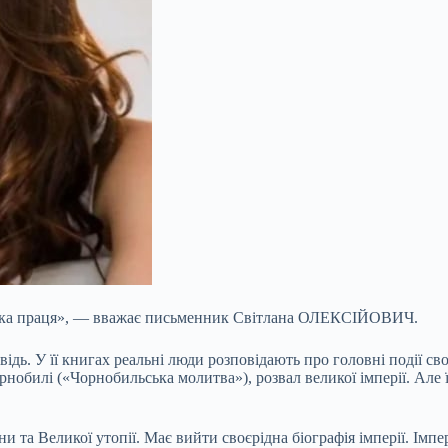
 важка праця», — вважає письменник Світлана ОЛЕКСІЙОВИЧ.
ь. У її книгах реальні люди розповідають про головні події св
нобилі («Чорнобильська молитва»), розвал великої імперії. Але
та Великої утопії. Має вийти своєрідна біографія імперії. Імпері