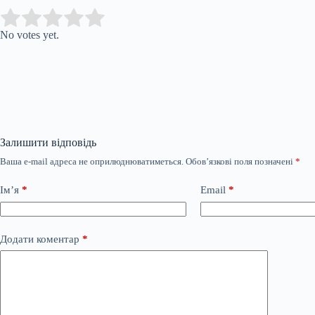
Submit Rating
Rate this item:
No votes yet.
Залишити відповідь
Ваша e-mail адреса не оприлюднюватиметься.
Обов’язкові поля позначені
*
Ім’я
*
Email
*
Додати коментар
*