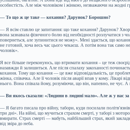
особистість. Але між чоловіком і жінкою, незважаючи на жодні гр
— То що ж це таке — кохання? Дарунок? Борошно?
— Я всім ставлю це запитання: що таке кохання? Дарунок? Хворо
вона зазнавала фізичного болю від необхідності розлучатися з чоло
повернеться, але зупинитися не можу». Мені здається, що коханн
не готовий, хоча весь час цього чекаєш. А потім вона так само 
чоловік».
Я все більше переконуюсь, що втримати кохання – це теж своєрід
назавжди й залишиться. Але після спалаху закоханості починаєт
кохання. Тому що кохання — це вже відповідальність, це проблем
жінка, співачка. Але її чоловік після аварії впав у кому. Лікарі в
нього. Вона співала йому, розуміючи, що він, напевно, не чує. А
— Ви якось сказали: «Людини в людині мало». Але ж у нас за п
— Я багато писала про війну, табори, куди посилали політв'язні
три дні». На війні, що мучиться страхом смерті, у таборі з мото
вмирати. Страх смерті — мабуть, найбільший страх, який закладе
від звіра до неба.