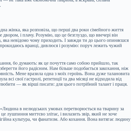
.
дна жінка, яка розповіла, що перші два роки сімейного життя
е двором, і плачу. Розумію, що це безглуздо, що ввечері він
, яка невідомо чому приходить. І завжди ти до цього опиняєшся
ом прокидаюсь вранці, дивлюся і розумію: поруч лежить чужий
охання, бо думають: як це почуття само собою прийшло, так
зберегти його радісним. Нам більше подобається закохання, ніж
овність. Мене вразила одна з моїх героїнь. Вона дуже талановита
ула всі свої гастролі, репетиції та два місяці не відходила від
 любити — як вірші писати: для цього потрібний талант і праця.
у: «Людина в нелюдських умовах перетворюється на тварину за
це лушпиння миттєво злітає, і вилазить звір, який не хоче
лігійна культура, чи фанатизм. Або кохання. Вона витягає людину