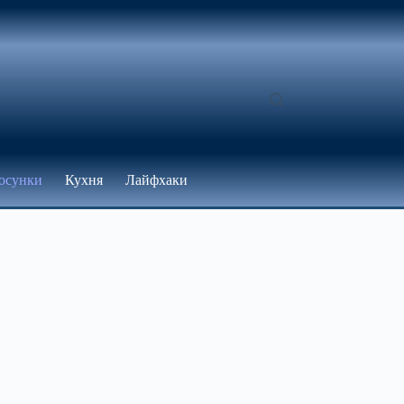
осунки
Кухня
Лайфхаки