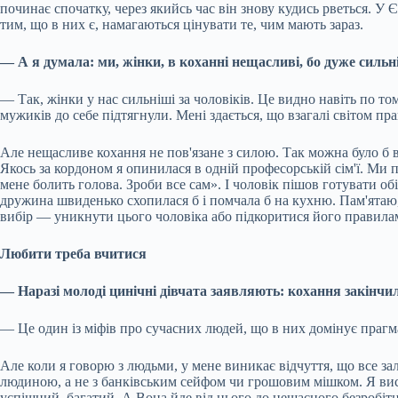
починає спочатку, через якийсь час він знову кудись рветься. У Є
тим, що в них є, намагаються цінувати те, чим мають зараз.
— А я думала: ми, жінки, в коханні нещасливі, бо дуже сильні.
— Так, жінки у нас сильніші за чоловіків. Це видно навіть по то
мужиків до себе підтягнули. Мені здається, що взагалі світом пра
Але нещасливе кохання не пов'язане з силою. Так можна було б 
Якось за кордоном я опинилася в одній професорській сім'ї. Ми 
мене болить голова. Зроби все сам». І чоловік пішов готувати обі
дружина швиденько схопилася б і помчала б на кухню. Пам'ятаю, 
вибір — уникнути цього чоловіка або підкоритися його правила
Любити треба вчитися
— Наразі молоді цинічні дівчата заявляють: кохання закінч
— Це один із міфів про сучасних людей, що в них домінує прагм
Але коли я говорю з людьми, у мене виникає відчуття, що все зали
людиною, а не з банківським сейфом чи грошовим мішком. Я вислу
успішний, багатий. А Вона йде від нього до нещасного безробітно