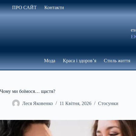
Перейти
ПРО САЙТ
Контакти
до
вмісту
ex
Е
Мода
Краса і здоров’я
Стиль життя
Чому ми боїмося… щастя?
Леся Яковенко
11 Квітня, 2026
Стосунки