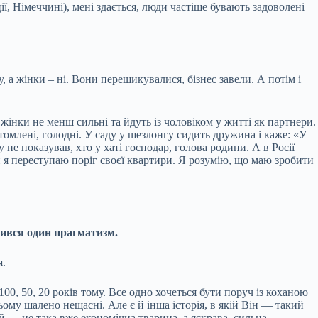
ції, Німеччині), мені здається, люди частіше бувають задоволені
, а жінки – ні. Вони перешикувалися, бізнес завели. А потім і
інки не менш сильні та йдуть із чоловіком у житті як партнери.
омлені, голодні. У саду у шезлонгу сидить дружина і каже: «У
 не показував, хто у хаті господар, голова родини. А в Росії
и я переступаю поріг своєї квартири. Я розумію, що маю зробити
шився один прагматизм.
я.
100, 50, 20 років тому. Все одно хочеться бути поруч із коханою
ому шалено нещасні. Але є й інша історія, в якій Він — такий
ей — не така вже економічна тварина, а яскрава, сильна