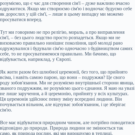
розуміємо, що є час для створення сім'ї – дуже важливо вчасно
одружитися. Якщо ми створюємо сім'ю і водночас будуємо себе
як дорослих у цій сім'ї, – лише в цьому випадку ми можемо
просуватися вперед.
Тут ми говоримо не про релігію, мораль, а про виправлення
сім'ї, – без цього людство просто розпадеться. Якщо ми не
виховаємо правильно нинішнє покоління, щоб молоді рано
одружувалися і будували сім'ю одночасно з будівництвом самих
себе, то не просуватимемося правильно. Ми бачимо, що
відбувається, наприклад, у Європі.
Як жити разом без шлюбної церемонії, без того, що прийнято
всіма, і навіть самою парою, що вони – подружжя? Це свого
роду зобов'язання. Ми не розуміємо внутрішньої сторони явища,
званого подружжям, не розуміємо цього єднання. Я маю на увазі
не лише заручення, а й церемонію, прийняту у всіх культурах.
Ця церемонія здійснює певну зміну всередині людини. Він
почувається вільним, але відчуває зобов'язаним, і це зберігає
сім'ю.
Все має відбуватися природним чином, але потрібно поводитися
відповідно до природи. Природа людини не змінюється так
само, як природа рослин, які ми вирощуємо в теплиці.