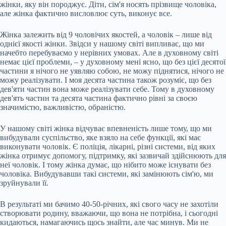
жінки, яку він породжує. Діти, сім'я носять прізвище чоловіка,
але жінка фактично висловлює суть, виконує все.
Жінка залежить від 9 чоловічих якостей, а чоловік – лише від
однієї якості жінки. Звідси у нашому світі випливає, що ми
начебто перебуваємо у нерівних умовах. Але в духовному світі
немає цієї проблеми, – у духовному мені ясно, що без цієї десятої
частини я нічого не уявляю собою, не можу піднятися, нічого не
можу реалізувати. І моя десята частина також розуміє, що без
дев'яти частин вона може реалізувати себе. Тому в духовному
дев'ять частин та десята частина фактично рівні за своєю
значимістю, важливістю, обраністю.
У нашому світі жінка відчуває впевненість лише тому, що ми
вибудували суспільство, яке взяло на себе функції, які має
виконувати чоловік. Є поліція, лікарні, різні системи, від яких
жінка отримує допомогу, підтримку, які зазвичай здійснюють для
неї чоловік. І тому жінка думає, що нібито може існувати без
чоловіка. Вибудувавши такі системи, які замінюють сім'ю, ми
зруйнували її.
В результаті ми бачимо 40-50-річних, які свого часу не захотіли
створювати родину, вважаючи, що вона не потрібна, і сьогодні
кидаються, намагаючись щось знайти, але час минув. Ми не