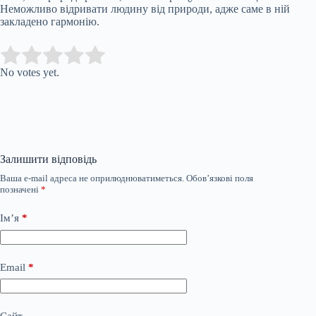
Неможливо відривати людину від природи, адже саме в ній
закладено гармонію.
Submit Rating
Rate this item:
No votes yet.
Залишити відповідь
Ваша e-mail адреса не оприлюднюватиметься.
Обов’язкові поля
позначені
*
Ім’я
*
Email
*