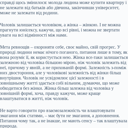
справді щось змінилося: молода людина може купити квартиру і
не залежати від батьків або дівчина, закінчивши університет,
може не залежати від родини.
Чоловік залишається чоловіком, а жінка – жінкою. І не можна
прагнути юнісексу, кажучи, що всі рівні, і можна не звертати
уваги на всі відмінності між нами.
Мета ревнощів – охороняти себе, своє майно, свій прогрес. У
природі людини немає нічого поганого, питання лише в тому, як
вона розуміє її, як користується нею. Жінка все-таки залишається
залежною від чоловіка більшою мірою, ніж чоловік залежить від
неї, причому у явній, а не прихованій формі. Залежність з-поміж
них двостороння, але у чоловікові залежність від жінки більш
внутрішня. Чоловік не усвідомлює цієї залежності і в
зовнішньому житті здається собі вільним, думаючи, що може
обходитися без жінки. Жінка більш залежна від чоловіка у
зовнішній формі, хоча, правду кажучи, може краще
влаштуватися в житті, ніж чоловік.
Не варто говорити про взаємозалежність чи влаштовувати
змагання між статями, – має бути не змагання, а доповнення.
Питання чому так, а не інакше, не мають сенсу – так влаштувала
природа.