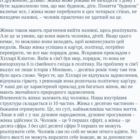
із дружиною, дітьми? Жінка може роками не виходити з дому і
бути задоволеною тим, що має будинок, діти. Поняття ''будинок''
включає все, і жінка може перебувати в цих чотирьох стінах, не
виходячи назовні, – чоловік практично не здатний на це.
Жінки також мають прагнення вийти назовні, щось реалізувати.
Але це за умови, що вони мають чоловіка, дітей. Якщо цього
немає, то можливо вони виходять, щоб компенсувати цей
недолік. Якщо жінка успішна в кар'єрі, політиці, потрібно
перевірити, чи все має порядок дома. Яскравим прикладом є
Хілларі Клінтон. Якби в сім'ї був мир, порядок, то вона не
випорхнула б із сімейного гнізда в політику. На проблему в сім'ї
вказує не лише історія з Монікою, – десятки років тому там теж
було щось схоже. Через те, що Хілларі не відчувала задоволення,
відчувала гіркоту, з ревнощів вона розпочала політичну кар'єру.
У наші дні це характерний приклад для багатьох жінок, які не
мають звичайного природного задоволення.
Впевненість жінки залежить від чоловіка. Наша внутрішня
структура складається із 10 частин. Жінка є десятою частиною –
бажання отримувати. Це, по суті, найважливіша частина життя.
Лише в ній є у нас духовне народження, духовне просування –
жінка здійснює їх. Чоловік – це 9 перших сфіріт, а жінка – це
десята сфіра. І без цієї десятої сфіри 9 перших не можуть
реалізувати себе. Чоловік сам по собі не може нічого вдіяти. Усі
його якості не можуть виразити себе інакше, як за допомогою