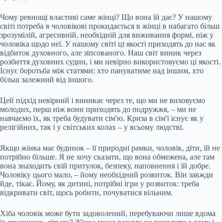
Чому ревнощі властиві саме жінці? Що вона їй дає? У нашому
світі потреба в чоловікові прокидається в жінці в набагато більш
зрозумілій, агресивній, необхідній для виживання формі, ніж у
чоловіка щодо неї. У нашому світі ці якості приходять до нас як
відбиток духовного, але зіпсованого. Наш світ виник через
розбиття духовних судин, і ми невірно використовуємо ці якості.
Існує боротьба між статями: хто пануватиме над іншим, хто
більш залежний від іншого.
Цей підхід невірний і виникає через те, що ми не виховуємо
молодих, перш ніж вони приходять до подружжя, – ми не
навчаємо їх, як треба будувати сім'ю. Криза в сім'ї існує як у
релігійних, так і у світських колах – у всьому людстві.
Якщо жінка має будинок – її природні рамки, чоловік, діти, їй не
потрібно більше. Я не хочу сказати, що вона обмежена, але там
вона знаходить свій притулок, безпеку, наповнення і їй добре.
Чоловіку цього мало, – йому необхідний розвиток. Він завжди
йде, тікає. Йому, як дитині, потрібні ігри у розвиток: треба
відкривати світ, щось робити, почуватися вільним.
Хіба чоловік може бути задоволений, перебуваючи лише вдома