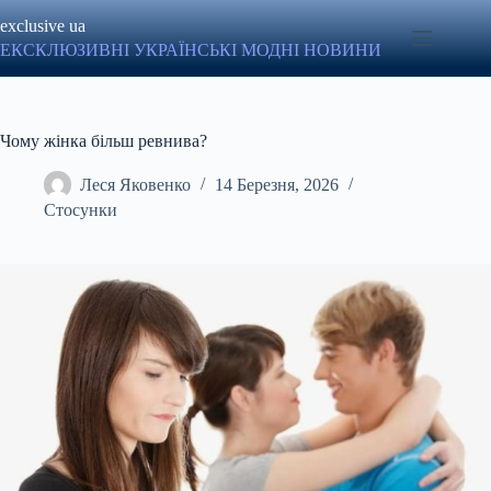
Перейти
exclusive ua
до
вмісту
ЕКСКЛЮЗИВНІ УКРАЇНСЬКІ МОДНІ НОВИНИ
Чому жінка більш ревнива?
Леся Яковенко
14 Березня, 2026
Стосунки