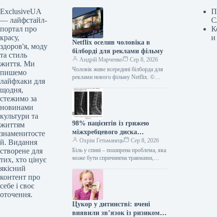
ExclusiveUA
П
— лайфстайл-
С
портал про
К
красу,
и
Netflix оселив чоловіка в
здоров'я, моду
білборді для реклами фільму
та стиль
Андрій Марченко
Сер 8, 2026
життя. Ми
Чоловік живе всередині білборда для
пишемо
реклами нового фільму Netflix. ©
лайфхаки для
WUSA9/ YouTube Стрімінгова
щодня,
платформа Netflix незвично
стежимо за
прорекламувала новий науково-
новинами
фантастичний
культури та
98% пацієнтів із грижею
життям
міжхребцевого диска
знаменитосте
позбулися болю без операції
Охрім Гетьманець
Сер 8, 2026
й. Видання
створене для
Біль у спині – поширена проблема, яка
може бути спричинена травмами,
тих, хто цінує
неправильною поставою, запаленнями,
якісний
слабкими м’язами або вродженими
контент про
особливостями. Часто…
себе і своє
оточення.
Цукор у дитинстві: вчені
виявили зв’язок із ризиком