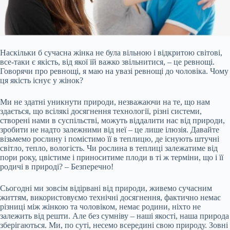
Наскільки б сучасна жінка не була вільною і відкритою світові,
все-таки є якість, від якої їй важко звільнитися, – це ревнощі.
Говорячи про ревнощі, я маю на увазі ревнощі до чоловіка. Чому
ця якість існує у жінок?
Ми не здатні уникнути природи, незважаючи на те, що нам
здається, що всілякі досягнення технології, різні системи,
створені нами в суспільстві, можуть віддалити нас від природи,
зробити не надто залежними від неї – це лише ілюзія. Давайте
візьмемо рослину і помістимо її в теплицю, де
існують штучні
світло, тепло, вологість. Чи рослина в теплиці залежатиме від
пори року, цвістиме і приноситиме плоди в ті ж терміни, що і її
родичі в природі? – Безперечно!
Сьогодні ми зовсім відірвані від природи, живемо сучасним
життям, використовуємо технічні досягнення, фактично немає
різниці між жінкою та чоловіком, немає родини, ніхто не
залежить від решти. Але без сумніву – наші якості, наша природа
зберігаються. Ми, по суті, несемо всередині свою природу. Зовні