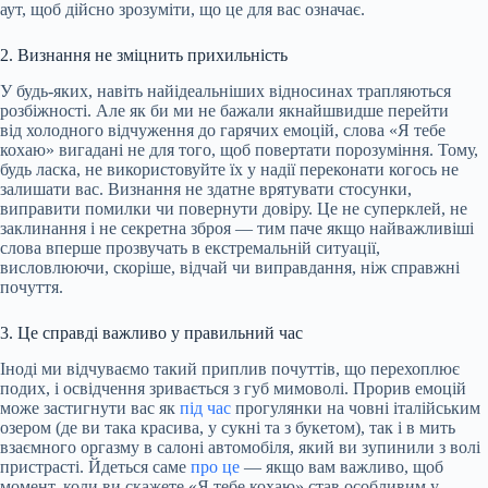
аут, щоб дійсно зрозуміти, що це для вас означає.
2. Визнання не зміцнить прихильність
У будь-яких, навіть найідеальніших відносинах трапляються
розбіжності. Але як би ми не бажали якнайшвидше перейти
від холодного відчуження до гарячих емоцій, слова «Я тебе
кохаю» вигадані не для того, щоб повертати порозуміння. Тому,
будь ласка, не використовуйте їх у надії переконати когось не
залишати вас. Визнання не здатне врятувати стосунки,
виправити помилки чи повернути довіру. Це не суперклей, не
заклинання і не секретна зброя — тим паче якщо найважливіші
слова вперше прозвучать в екстремальній ситуації,
висловлюючи, скоріше, відчай чи виправдання, ніж справжні
почуття.
3. Це справді важливо у правильний час
Іноді ми відчуваємо такий приплив почуттів, що перехоплює
подих, і освідчення зривається з губ мимоволі. Прорив емоцій
може застигнути вас як
під час
прогулянки на човні італійським
озером (де ви така красива, у сукні та з букетом), так і в мить
взаємного оргазму в салоні автомобіля, який ви зупинили з волі
пристрасті. Йдеться саме
про це
— якщо вам важливо, щоб
момент, коли ви скажете «Я тебе кохаю» став особливим у