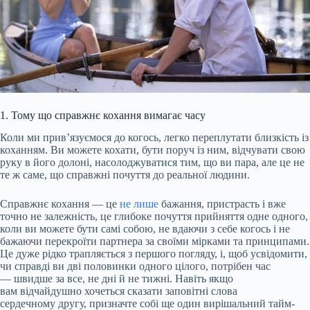
1. Тому що справжнє кохання вимагає часу
Коли ми прив’язуємося до когось, легко переплутати близкість із
коханням. Ви можете кохати, бути поруч із ним, відчувати свою
руку в його долоні, насолоджуватися тим, що ви пара, але це не
те ж саме, що справжні почуття до реальної людини.
Справжнє кохання — це
не лише
бажання, пристрасть і вже
точно не залежність, це глибоке почуття прийняття одне одного,
коли ви можете бути самі собою, не вдаючи з себе когось і не
бажаючи перекроїти партнера за своїми мірками та принципами.
Це дуже рідко трапляється з першого погляду, і, щоб усвідомити,
чи справді ви дві половинки одного цілого, потрібен час
— швидше за все, не дні й не тижні. Навіть якщо
вам відчайдушно хочеться сказати заповітні слова
сердечному другу, призначте собі ще один вирішальний тайм-