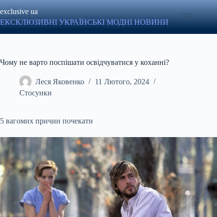
Перейти
exclusive ua
до
вмісту
ЕКСКЛЮЗИВНІ УКРАЇНСЬКІ МОДНІ НОВИНИ
Чому не варто поспішати освідчуватися у коханні?
Леся Яковенко
11 Лютого, 2024
Стосунки
5 вагомих причин почекати