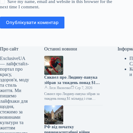
Save my name, email and website in this browser for the
next time I comment.
Опублікувати коментар
Про сайт
Останні новини
Інформ
ExclusiveUA
П
— лайфстайл-
С
портал про
К
красу,
и
Сиквел про Людину-павука
здоров'я, моду
зібрав за тиждень понад $1
та стиль
мільярд і став найкасовішим
Леся Яковенко
Сер 7, 2026
життя. Ми
фільмом року
Сиквел про Людину-павука зібрав за
пишемо
тиждень понад $1 мільярд і став
лайфхаки для
найкасовішим фільмом року
щодня,
06.08.2026 10:28 Укрінформ Стрічка
стежимо за
«Людина-павук: Абсолютно…
новинами
культури та
РФ від початку
життям
повномасштабної війни