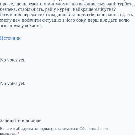
про те, що пережито у минулому і що важливе сьогодні: турбота,
безпека, стабільність, рай у курені, найкраще майбутнє?
Розуміння пережитих складнощів та почуттів одне одного дасть
змогу вам побачити ситуацію з його боку, перш ніж дати волю
зізнанням у коханні.
Источник
Submit Rating
Rate this item:
No votes yet.
Submit Rating
Rate this item:
No votes yet.
Залишити відповідь
Ваша e-mail адреса не оприлюднюватиметься.
Обов’язкові поля
позначені
*