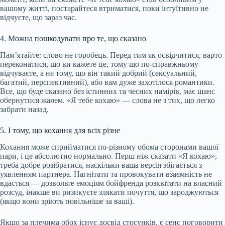
вашому житті, постарайтеся втриматися, поки інтуїтивно не
відчуєте, що зараз час.
4. Можна пошкодувати про те, що сказано
Пам’ятайте: слово не горобець. Перед тим як освідчитися, варто
переконатися, що ви кажете це, тому що по-справжньому
відчуваєте, а не тому, що він такий добрий (сексуальний,
багатий, перспективний), або вам дуже захотілося романтики.
Все, що буде сказано без істинних та чесних намірів, має шанс
обернутися жалем. «Я тебе кохаю» — слова не з тих, що легко
забрати назад.
5. І тому, що кохання для всіх різне
Кохання може сприйматися по-різному обома сторонами вашої
пари, і це абсолютно нормально. Перш ніж сказати «Я кохаю»,
треба добре розібратися, наскільки ваша версія збігається з
уявленням партнера. Нагнітати та провокувати взаємність не
вдасться — дозвольте емоціям бойфренда розквітати на власний
розсуд, інакше ви ризикуєте злякати почуття, що зароджуються
(якщо вони зріють повільніше за ваші).
Якщо за плечима обох існує досвід стосунків, є сенс поговорити