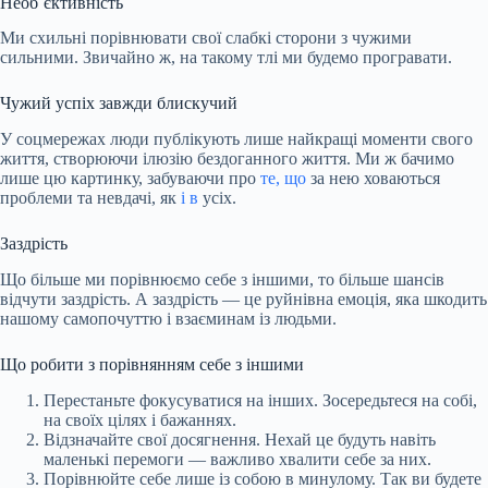
Необ`єктивність
Ми схильні порівнювати свої слабкі сторони з чужими
сильними. Звичайно ж, на такому тлі ми будемо програвати.
Чужий успіх завжди блискучий
У соцмережах люди публікують лише найкращі моменти свого
життя, створюючи ілюзію бездоганного життя. Ми ж бачимо
лише цю картинку, забуваючи про
те, що
за нею ховаються
проблеми та невдачі, як
і в
усіх.
Заздрість
Що більше ми порівнюємо себе з іншими, то більше шансів
відчути заздрість. А заздрість — це руйнівна емоція, яка шкодить
нашому самопочуттю і взаєминам із людьми.
Що робити з порівнянням себе з іншими
Перестаньте фокусуватися на інших. Зосередьтеся на собі,
на своїх цілях і бажаннях.
Відзначайте свої досягнення. Нехай це будуть навіть
маленькі перемоги — важливо хвалити себе за них.
Порівнюйте себе лише із собою в минулому. Так ви будете