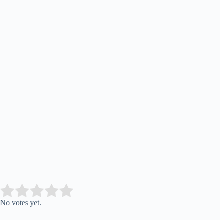
Submit Rating
Rate this item:
No votes yet.