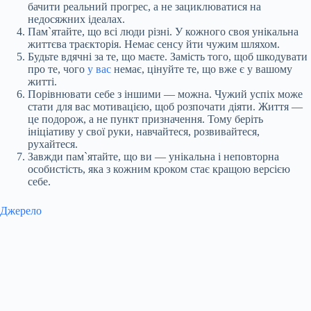
бачити реальний прогрес, а не зациклюватися на
недосяжних ідеалах.
Пам`ятайте, що всі люди різні. У кожного своя унікальна
життєва траєкторія. Немає сенсу йти чужим шляхом.
Будьте вдячні за те, що маєте. Замість того, щоб шкодувати
про те, чого
у вас
немає, цінуйте те, що вже є у вашому
житті.
Порівнювати себе з іншими — можна. Чужий успіх може
стати для вас мотивацією, щоб розпочати діяти. Життя —
це подорож, а не пункт призначення. Тому беріть
ініціативу у свої руки, навчайтеся, розвивайтеся,
рухайтеся.
Завжди пам`ятайте, що ви — унікальна і неповторна
особистість, яка з кожним кроком стає кращою версією
себе.
Джерело