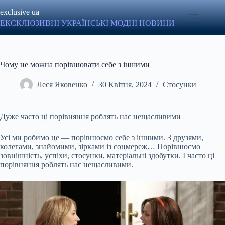
Перейти
exclusive ua
до
вмісту
ЕКСКЛЮЗИВНІ УКРАЇНСЬКІ МОДНІ НОВИНИ
Чому не можна порівнювати себе з іншими
Леся Яковенко
30 Квітня, 2024
Стосунки
Дуже часто ці порівняння роблять нас нещасливими
Усі ми робимо це — порівнюємо себе з іншими. З друзями,
колегами, знайомими, зірками із соцмереж… Порівнюємо
зовнішність, успіхи, стосунки, матеріальні здобутки. І часто ці
порівняння роблять нас нещасливими.