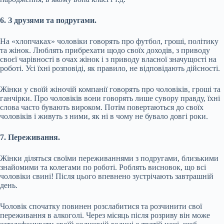
6. З друзями та подругами.
На «хлопчаках» чоловіки говорять про футбол, гроші, політику
та жінок. Люблять прибрехати щодо своїх доходів, з приводу
своєї чарівності в очах жінок і з приводу власної значущості на
роботі. Усі їхні розповіді, як правило, не відповідають дійсності.
Жінки у своїй жіночій компанії говорять про чоловіків, гроші та
ганчірки. Про чоловіків вони говорять лише сувору правду, їхні
слова часто бувають вироком. Потім повертаються до своїх
чоловіків і живуть з ними, як ні в чому не бувало довгі роки.
7. Переживання.
Жінки діляться своїми переживаннями з подругами, близькими
знайомими та колегами по роботі. Роблять висновок, що всі
чоловіки свині! Після цього впевнено зустрічають завтрашній
день.
Чоловік спочатку повинен розслабитися та розчинити свої
переживання в алкоголі. Через місяць після розриву він може