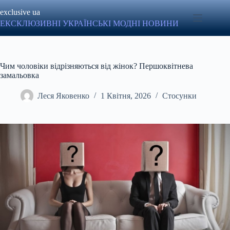
Перейти
exclusive ua
до
вмісту
ЕКСКЛЮЗИВНІ УКРАЇНСЬКІ МОДНІ НОВИНИ
Чим чоловіки відрізняються від жінок? Першоквітнева
замальовка
Леся Яковенко
1 Квітня, 2026
Стосунки