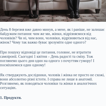
День 8 березня вже давно минув, а мене, як і раніше, не залишає
байдужим питання: чим же ми, жінки, відрізняємося від
чоловіків? Чи ні, чим вони, чоловіки, відрізняються від нас,
жінок? Чому так важко буває зрозуміти одне одного?
При пошуку відповіді це питання, головне, не втратити
самоіронії. Сьогодні 1 квітня – День радості та сміху. Тож
поглянемо цього дня один на одного з почуттям гумору! І
посміхнемося один одному!
Як стверджують дослідники, чоловік і жінка не просто не схожі,
вони
абсолютно різні істоти. І справа не лише в анатомії.
Розглянемо, як поводяться чоловіки та жінки в аналогічних
ситуаціях.
1. Продукти.