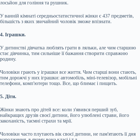
лосьйон для гоління та рушник.
У ванній кімнаті середньостатистичної жінки є 437 предметів,
більшість з яких звичайний чоловік зможе впізнати.
4. Іграшки.
У дитинстві дівчатка люблять грати в ляльки, але чим старшою
стає дівчинка, тим сильніше її бажання створити справжню
родину.
Чоловіки грають у іграшки все життя. Чим старші вони стають,
тим дорожчі у них іграшки: автомобіль, міні-телевізор, мобільні
телефони, комп'ютери тощо. Все, що блимає і пищить.
5. Діти.
Жінки знають про дітей все: коли з'явився перший зуб,
найкращих друзів своєї дитини, його улюблені страви, його
закоханість, таємні страхи та мрії.
Чоловіки часто плутають вік своєї дитини, не пам'ятають її дня
народження, в якому вона класі і т.д.