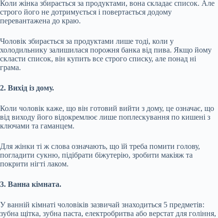
Коли жінка збирається за продуктами, вона складає список. Але
строго його не дотримується і повертається додому
перевантажена до краю.
Чоловік збирається за продуктами лише тоді, коли у
холодильнику залишилася порожня банка від пива. Якщо йому
скласти список, він купить все строго списку, але понад ні
грама.
2. Вихід із дому.
Коли чоловік каже, що він готовий вийти з дому, це означає, що
від виходу його відокремлює лише поплескування по кишені з
ключами та гаманцем.
Для жінки ті ж слова означають, що їй треба помити голову,
погладити сукню, підібрати біжутерію, зробити макіяж та
покрити нігті лаком.
3. Ванна кімната.
У ванній кімнаті чоловіків зазвичай знаходиться 5 предметів:
зубна щітка, зубна паста, електробритва або верстат для гоління,