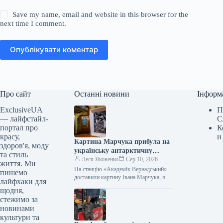
Save my name, email and website in this browser for the
next time I comment.
Опублікувати коментар
Про сайт
Останні новини
Інформ
ExclusiveUA
П
— лайфстайл-
С
портал про
К
красу,
и
Картина Марчука прибула на
здоров'я, моду
українську антарктичну
та стиль
станцію
Леся Яковенко
Сер 10, 2026
життя. Ми
На станцію «Академік Вернадський»
пишемо
доставили картину Івана Марчука, яку
лайфхаки для
він подарував українським
щодня,
полярникам На антарктичну станцію
стежимо за
«Академік Вернадський» доставили
новинами
роботу…
культури та