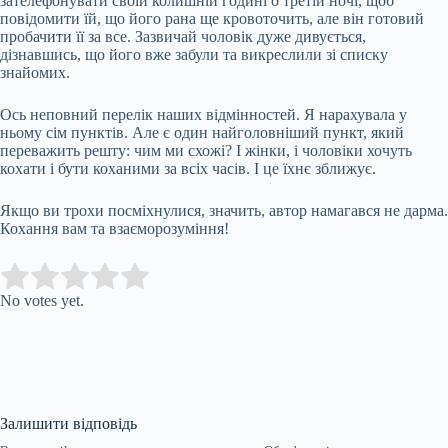
зателефонувати своїй колишній годині о третій ночі, щоб
повідомити їй, що його рана ще кровоточить, але він готовий
пробачити її за все. Зазвичай чоловік дуже дивується,
дізнавшись, що його вже забули та викреслили зі списку
знайомих.
Ось неповний перелік наших відмінностей. Я нарахувала у
ньому сім пунктів. Але є один найголовніший пункт, який
переважить решту: чим ми схожі? І жінки, і чоловіки хочуть
кохати і бути коханими за всіх часів. І це їхнє зближує.
Якщо ви трохи посміхнулися, значить, автор намагався не дарма.
Кохання вам та взаєморозуміння!
Submit Rating
Rate this item:
No votes yet.
Залишити відповідь