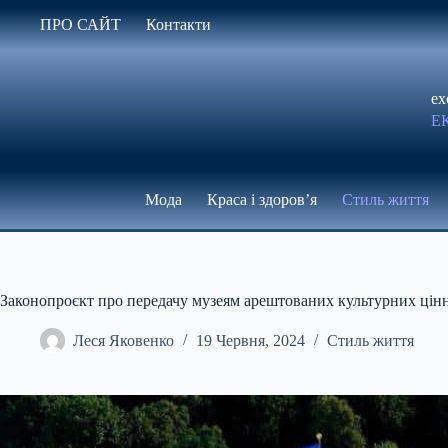
Перейти
ПРО САЙТ
Контакти
до
вмісту
ex
Е
Мода
Краса і здоров’я
Стиль життя
Законопроєкт про передачу музеям арештованих культурних цін
Леся Яковенко
19 Червня, 2024
Стиль життя