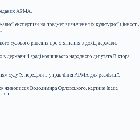
ереданих АРМА.
вної експертизи на предмет визначення їх культурної цінності,
і.
шого судового рішення про стягнення в дохід держави.
о в державній зраді колишнього народного депутата Віктора
ям суду їх передали в управління АРМА для реалізації.
йзаж живописця Володимира Орловського, картина Івана
ганні.