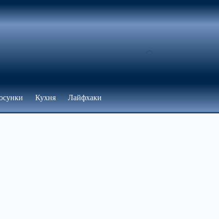
осунки
Кухня
Лайфхаки