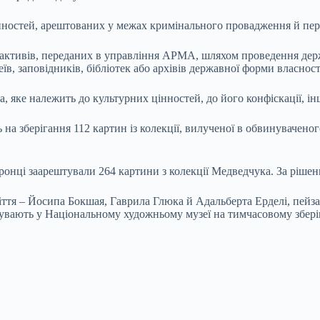
інностей, арештованих у межах кримінального провадження й п
активів, переданих в управління АРМА, шляхом проведення держа
зеїв, заповідників, бібліотек або архівів державної форми власност
 яке належить до культурних цінностей, до його конфіскації, ін
а зберігання 112 картин із колекції, вилученої в обвинуваченог
нці заарештували 264 картини з колекції Медведчука. За рішенн
оліття – Йосипа Бокшая, Гаврила Глюка й Адальберта Ерделі, пе
ебувають у Національному художньому музеї на тимчасовому збері