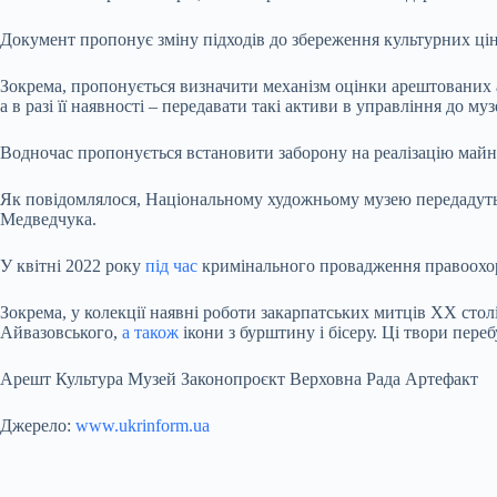
Документ пропонує зміну підходів до збереження культурних ц
Зокрема, пропонується визначити механізм оцінки арештованих 
а в разі її наявності – передавати такі активи в управління до му
Водночас пропонується встановити заборону на реалізацію майна,
Як повідомлялося, Національному художньому музею передадуть н
Медведчука.
У квітні 2022 року
під час
кримінального провадження правоохоро
Зокрема, у колекції наявні роботи закарпатських митців ХХ ст
Айвазовського,
а також
ікони з бурштину і бісеру. Ці твори пер
Арешт Культура Музей Законопроєкт Верховна Рада Артефакт
Джерело:
www.ukrinform.ua