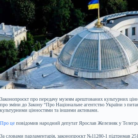
Законопроєкт про передачу музеям арештованих культурних цінн
про зміни до Закону “Про Національне агентство України з пит
культурними цінностями та іншими активами.
Про це
повідомив народний депутат Ярослав Железняк у Телегра
За словами парламентарія, законопроєкт №11280-1 підтримав 25