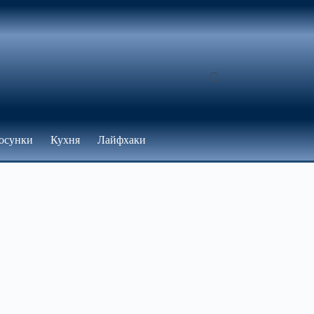
осунки
Кухня
Лайфхаки