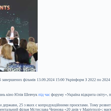
 завершених фільмів 13.09.2024 15:00 Укрінформ З 2022 по 2024
итань кіно Юлія Шевчук
під час
форуму «Україна відкрита світу», 
ки держави, 25 з яких є копродукційними проєктами. Тому розвит
нтальний фільм Мстислава Чернова «20 днів у Маріуполі»; маєм