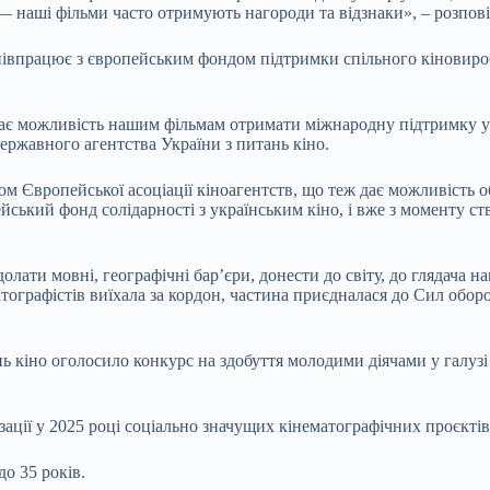
 — наші фільми часто отримують нагороди та відзнаки», – розпов
півпрацює з європейським фондом підтримки спільного кіновироб
ає можливість нашим фільмам отримати міжнародну підтримку у в
Державного агентства України з питань кіно.
ом Європейської асоціації кіноагентств, що теж дає можливість 
ейський фонд солідарності з українським кіно, і вже з моменту 
олати мовні, географічні бар’єри, донести до світу, до глядача н
тографістів виїхала за кордон, частина приєдналася до Сил обор
 кіно оголосило конкурс на здобуття молодими діячами у галузі 
зації у 2025 році соціально значущих кінематографічних проєктів
о 35 років.