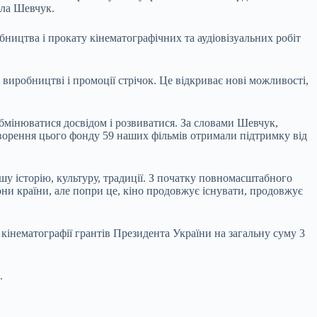
іла Шевчук.
ництва і прокату кінематографічних та аудіовізуальних робіт
иробництві і промоції стрічок. Це відкриває нові можливості,
обмінюватися досвідом і розвиватися. За словами Шевчук,
створення цього фонду 59 наших фільмів отримали підтримку від
ашу історію, культуру, традиції. З початку повномасштабного
они країни, але попри це, кіно продовжує існувати, продовжує
кінематографії грантів Президента України на загальну суму 3
.