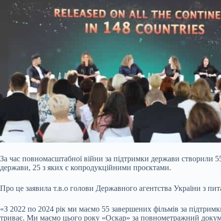
За час повномасштабної війни за підтримки держави створили 55
держави, 25 з яких є копродукційними проєктами.
Про це заявила т.в.о голови Державного агентства України з п
«З 2022 по 2024 рік ми маємо 55 завершених фільмів за підтрим
триває. Ми маємо цього року «Оскар» за повнометражний докуме