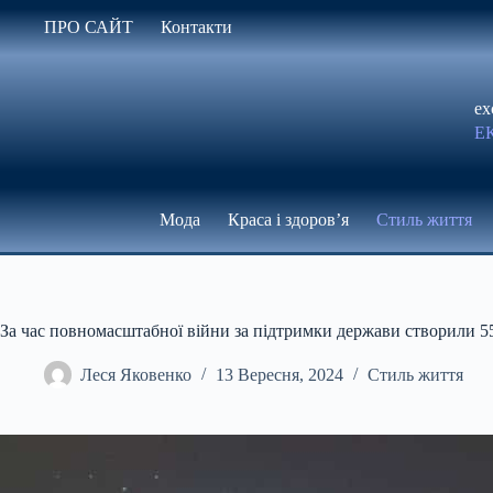
Перейти
ПРО САЙТ
Контакти
до
вмісту
ex
Е
Мода
Краса і здоров’я
Стиль життя
За час повномасштабної війни за підтримки держави створили 5
Леся Яковенко
13 Вересня, 2024
Стиль життя