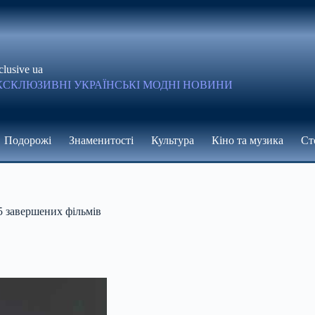
clusive ua
КСКЛЮЗИВНІ УКРАЇНСЬКІ МОДНІ НОВИНИ
Подорожі
Знаменитості
Культура
Кіно та музика
Ст
5 завершених фільмів