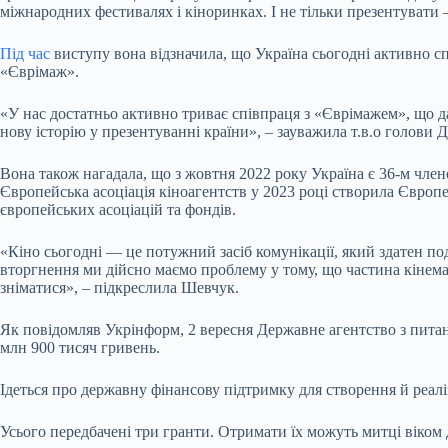
міжнародних фестивалях і кіноринках. І не тільки презентувати
Під час
виступу вона відзначила, що Україна сьогодні активно с
«Єврімаж».
«У нас достатньо активно триває співпраця з «Єврімажем», що д
нову історію у презентуванні країни», – зауважила т.в.о голови 
Вона також нагадала, що з жовтня 2022 року Україна є 36-м член
Європейська асоціація кіноагентств у 2023 році створила Європ
європейських асоціацій та фондів.
«Кіно сьогодні — це потужний засіб комунікації, який здатен под
вторгнення ми дійсно маємо проблему у тому, що частина кінема
зніматися», – підкреслила Шевчук.
Як повідомляв Укрінформ, 2 вересня Державне агентство з питань
млн 900 тисяч гривень.
Ідеться про державну фінансову підтримку для створення й реалі
Усього передбачені три гранти. Отримати їх можуть митці віком д