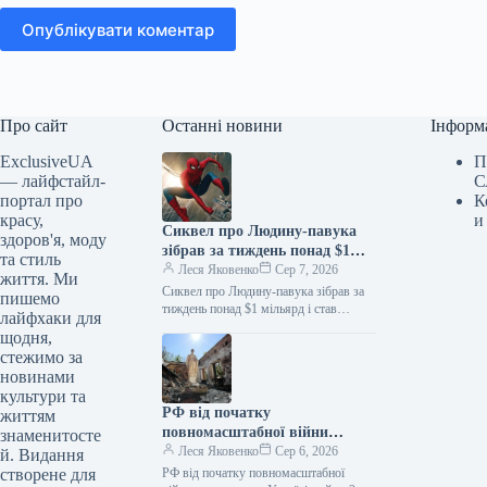
Опублікувати коментар
Про сайт
Останні новини
Інформ
ExclusiveUA
П
— лайфстайл-
С
портал про
К
красу,
и
Сиквел про Людину-павука
здоров'я, моду
зібрав за тиждень понад $1
та стиль
мільярд і став найкасовішим
Леся Яковенко
Сер 7, 2026
життя. Ми
фільмом року
Сиквел про Людину-павука зібрав за
пишемо
тиждень понад $1 мільярд і став
лайфхаки для
найкасовішим фільмом року
щодня,
06.08.2026 10:28 Укрінформ Стрічка
стежимо за
«Людина-павук: Абсолютно…
новинами
культури та
РФ від початку
життям
повномасштабної війни
знаменитосте
пошкодила в Україні майже 2
Леся Яковенко
Сер 6, 2026
й. Видання
тисячі пам’яток
створене для
РФ від початку повномасштабної