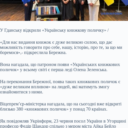
У Гданську відкрили «Українську книжкову поличку» /
«Для
нас видання книжок є дуже великою силою, що дає
можливість говорити про себе, нашу, історію, про те, за що ми
боремося»,- підкреслила Бережна.
Вона нагадала, що патроном появи «Українських книжкових
поличок» у всьому світі є перша леді Олена Зеленська.
На переконання Бережної, поява таких книжкових поличок є
«дуже великим впливом» на людей, які матимуть змогу
ознайомитися з ними.
Віцепрем’єр-міністерка нагадала, що на сьогодні вже відкриті
близько 380 «книжкових поличок» у понад 70 країнах.
Як повідомляв Укрінформ, 23 червня посол України в Угорщині
професор Федір Шандор спільно з мером міста Айка Бейло