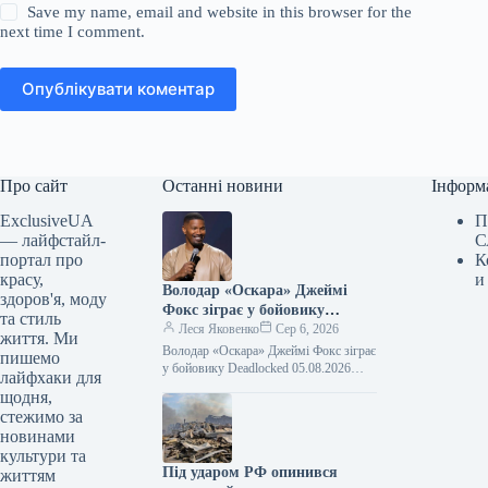
Save my name, email and website in this browser for the
next time I comment.
Опублікувати коментар
Про сайт
Останні новини
Інформ
ExclusiveUA
П
— лайфстайл-
С
портал про
К
красу,
и
Володар «Оскара» Джеймі
здоров'я, моду
Фокс зіграє у бойовику
та стиль
Deadlocked
Леся Яковенко
Сер 6, 2026
життя. Ми
Володар «Оскара» Джеймі Фокс зіграє
пишемо
у бойовику Deadlocked 05.08.2026
лайфхаки для
15:38 Укрінформ Голлівудський актор,
щодня,
лауреат премії «Оскар» Джеймі Фокс
стежимо за
зіграє головну…
новинами
культури та
Під ударом РФ опинився
життям