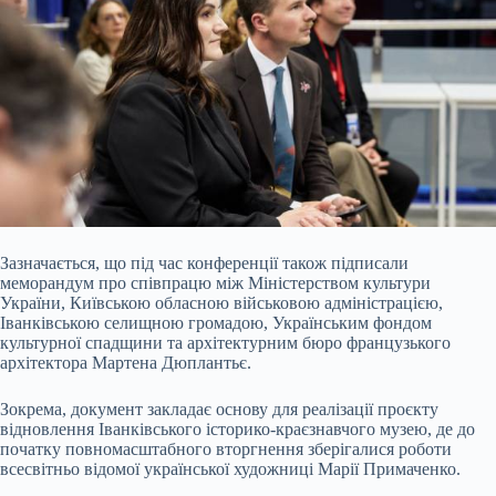
Зазначається, що під час конференції також підписали
меморандум про співпрацю між Міністерством культури
України, Київською обласною військовою адміністрацією,
Іванківською селищною громадою, Українським фондом
культурної спадщини та архітектурним бюро французького
архітектора Мартена Дюплантьє.
Зокрема, документ закладає основу для реалізації проєкту
відновлення Іванківського історико-краєзнавчого музею, де до
початку повномасштабного вторгнення зберігалися роботи
всесвітньо відомої української художниці Марії Примаченко.