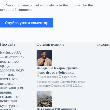
Save my name, email and website in this browser for the
next time I comment.
Опублікувати коментар
Про сайт
Останні новини
Інформ
ExclusiveUA
— лайфстайл-
портал про
красу,
Володар «Оскара» Джеймі
здоров'я, моду
Фокс зіграє у бойовику
та стиль
Deadlocked
Леся Яковенко
Сер 6, 2026
життя. Ми
Володар «Оскара» Джеймі Фокс зіграє
пишемо
у бойовику Deadlocked 05.08.2026
лайфхаки для
15:38 Укрінформ Голлівудський актор,
щодня,
лауреат премії «Оскар» Джеймі Фокс
стежимо за
зіграє головну…
новинами
культури та
Під ударом РФ опинився
життям