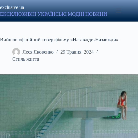
Перейти
exclusive ua
до
вмісту
ЕКСКЛЮЗИВНІ УКРАЇНСЬКІ МОДНІ НОВИНИ
Вийшов офіційний тизер фільму «Назавжди-Назавжди»
Леся Яковенко
29 Травня, 2024
Стиль життя