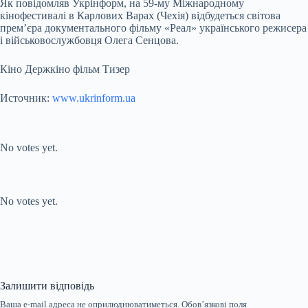
Як повідомляв Укрінформ, на 59-му Міжнародному
кінофестивалі в Карлових Варах (Чехія) відбудеться світова
прем’єра документального фільму «Реал» українського режисера
і військовослужбовця Олега Сенцова.
Кіно Держкіно фільм Тизер
Источник:
www.ukrinform.ua
Submit Rating
Rate this item:
No votes yet.
Submit Rating
Rate this item:
No votes yet.
Залишити відповідь
Ваша e-mail адреса не оприлюднюватиметься.
Обов’язкові поля