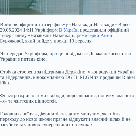
Вийшов офіційний тизер фільму «Назавжди-Назавжди» Відео
29.05.2024 14:11 Укрінформ
В Україні
представили офіційний
тизер фільму «Назавжди-Назавжди»
режисерки Анни
Бурячкової, який вийде у прокат 19 вересня.
Як передає Укрінформ,
про це
повідомляє Державне агентство
України з питань кіно.
Стрічка створена за підтримки Держкіно, у копродукції України
та Нідерландів, кінокомпанією DGTL RLGN та продакшн Rinkel
Film.
Фільм розкриває теми свободи, дорослішання, пошуку власного
«я» та життєвих цінностей.
Головна героїня – дівчина зі складним минулим, яка після
переходу до нової школи прагне відшукати власний шлях й не
загубитися у нових суперечливих стосунках.