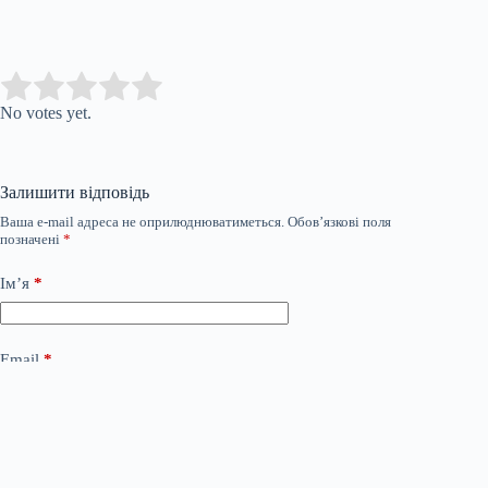
Submit Rating
Rate this item:
No votes yet.
Залишити відповідь
Ваша e-mail адреса не оприлюднюватиметься.
Обов’язкові поля
позначені
*
Ім’я
*
Email
*
Сайт