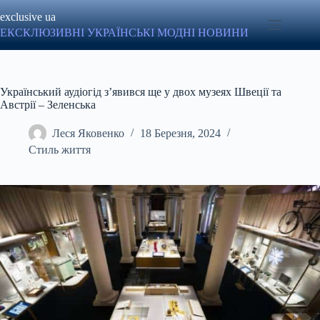
Перейти
exclusive ua
до
вмісту
ЕКСКЛЮЗИВНІ УКРАЇНСЬКІ МОДНІ НОВИНИ
Український аудіогід з’явився ще у двох музеях Швеції та
Австрії – Зеленська
Леся Яковенко
18 Березня, 2024
Стиль життя