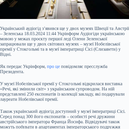
Український аудіогід з’явився ще у двох музеях Швеції та Австрії
– Зеленська 18.03.2024 11:44 Укрінформ Аудіогіди українською
мовою у межах проєкту першої леді Олени Зеленської
запрацювали ще у двох світових музеях – музеї Нобелівської
премії у Стокгольмі та в музеї імператриці Сісі (Єлизавети) у
Відні.
Як передає Укрінформ,
про це
повідомляє пресслужба
Президента.
У музеї Нобелівської премії у Стокгольмі відкрилася виставка
«Речі, які змінили світ» з українським супроводом. На ній
представлені 250 експонатів із колекції закладу, які подарували
лауреати Нобелівської премії.
Також український аудіогід доступний у музеї імператриці Сісі.
Серед понад 300 його експонатів – особисті речі дружини
австрійського імператора Франца Йосифа. Відвідувачі також
можуть побувати в апартаментах імператорського подружжя