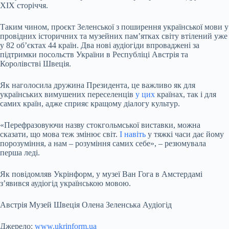
ХІХ сторіччя.
Таким чином, проєкт Зеленської з поширення української мови у
провідних історичних та музейних пам’ятках світу втілений уже
у 82 об’єктах 44 країн. Два нові аудіогіди впроваджені за
підтримки посольств України в Республіці Австрія та
Королівстві Швеція.
Як наголосила дружина Президента, це важливо як для
українських вимушених переселенців
у цих
країнах, так і для
самих країн, адже сприяє кращому діалогу культур.
«Перефразовуючи назву стокгольмської виставки, можна
сказати, що мова теж змінює світ.
І навіть
у тяжкі часи дає йому
порозуміння, а нам – розуміння самих себе», – резюмувала
перша леді.
Як повідомляв Укрінформ, у музеї Ван Гога в Амстердамі
з’явився аудіогід українською мовою.
Австрія Музей Швеція Олена Зеленська Аудіогід
Джерело:
www.ukrinform.ua