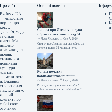
Про сайт
Останні новини
Інформ
ExclusiveUA
П
— лайфстайл-
С
портал про
К
красу,
и
Сиквел про Людину-павука
здоров'я, моду
зібрав за тиждень понад $1
та стиль
мільярд і став найкасовішим
Леся Яковенко
Сер 7, 2026
життя. Ми
фільмом року
Сиквел про Людину-павука зібрав за
пишемо
тиждень понад $1 мільярд і став
лайфхаки для
найкасовішим фільмом року
щодня,
06.08.2026 10:28 Укрінформ Стрічка
стежимо за
«Людина-павук: Абсолютно…
новинами
культури та
РФ від початку
життям
повномасштабної війни
знаменитосте
пошкодила в Україні майже 2
Леся Яковенко
Сер 6, 2026
й. Видання
тисячі пам’яток
створене для
РФ від початку повномасштабної
війни пошкодила в Україні майже 2
тих, хто цінує
тисячі пам’яток 06.08.2026 11:09
якісний
Укрінформ Росія пошкодила в Україні
контент про
1990…
себе і своє
оточення.