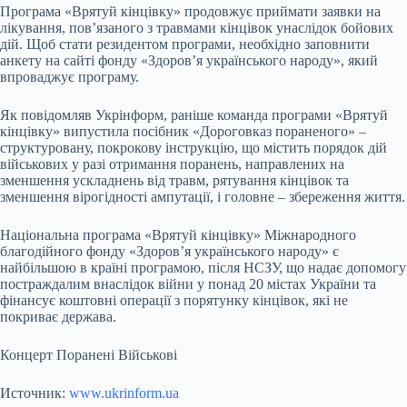
Програма «Врятуй кінцівку» продовжує приймати заявки на
лікування, пов’язаного з травмами кінцівок унаслідок бойових
дій. Щоб стати резидентом програми, необхідно заповнити
анкету на сайті фонду «Здоровʼя українського народу», який
впроваджує програму.
Як повідомляв Укрінформ, раніше команда програми «Врятуй
кінцівку» випустила посібник «Дороговказ пораненого» –
структуровану, покрокову інструкцію, що містить порядок дій
військових у разі отримання поранень, направлених на
зменшення ускладнень від травм, рятування кінцівок та
зменшення вірогідності ампутації, і головне – збереження життя.
Національна програма «Врятуй кінцівку» Міжнародного
благодійного фонду «Здоров’я українського народу» є
найбільшою в країні програмою, після НСЗУ, що надає допомогу
постраждалим внаслідок війни у понад 20 містах України та
фінансує коштовні операції з порятунку кінцівок, які не
покриває держава.
Концерт Поранені Військові
Источник:
www.ukrinform.ua