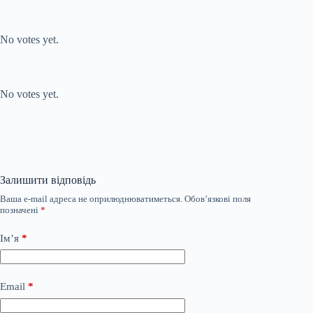
Submit Rating
Rate this item:
No votes yet.
Submit Rating
Rate this item:
No votes yet.
Залишити відповідь
Ваша e-mail адреса не оприлюднюватиметься.
Обов’язкові поля
позначені
*
Ім’я
*
Email
*