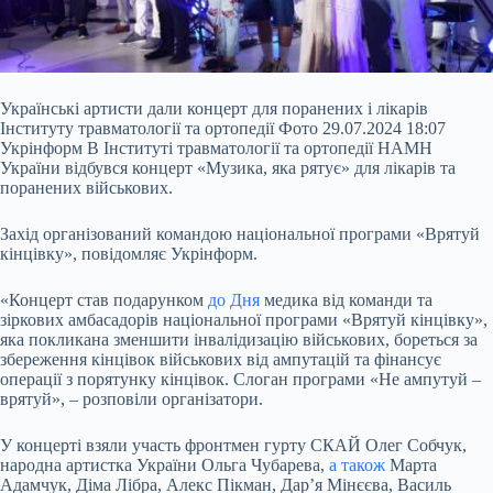
Українські артисти дали концерт для поранених і лікарів
Інституту травматології та ортопедії Фото 29.07.2024 18:07
Укрінформ В Інституті травматології та ортопедії НАМН
України відбувся концерт «Музика, яка рятує» для лікарів та
поранених військових.
Захід організований командою національної програми «Врятуй
кінцівку», повідомляє Укрінформ.
«Концерт став подарунком
до Дня
медика від команди та
зіркових амбасадорів національної програми «Врятуй кінцівку»,
яка покликана зменшити інвалідизацію військових, бореться за
збереження кінцівок військових від ампутацій та фінансує
операції з порятунку кінцівок. Слоган програми «Не ампутуй –
врятуй», – розповіли організатори.
У концерті взяли участь фронтмен гурту СКАЙ Олег Собчук,
народна артистка України Ольга Чубарева,
а також
Марта
Адамчук, Діма Лібра, Алекс Пікман, Дарʼя Мінєєва, Василь