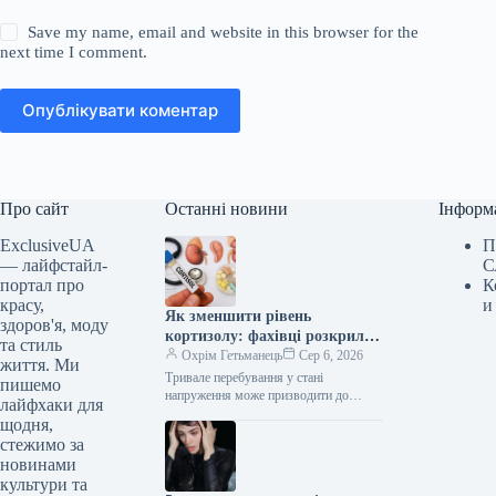
Save my name, email and website in this browser for the
next time I comment.
Опублікувати коментар
Про сайт
Останні новини
Інформ
ExclusiveUA
П
— лайфстайл-
С
портал про
К
красу,
и
Як зменшити рівень
здоров'я, моду
кортизолу: фахівці розкрили
та стиль
легкі методи без медикаментів
Охрім Гетьманець
Сер 6, 2026
життя. Ми
Тривале перебування у стані
пишемо
напруження може призводити до
лайфхаки для
стійкого підвищення рівня кортизолу
щодня,
— гормону, що продукується
стежимо за
наднирниками. За нормальних умов…
новинами
культури та