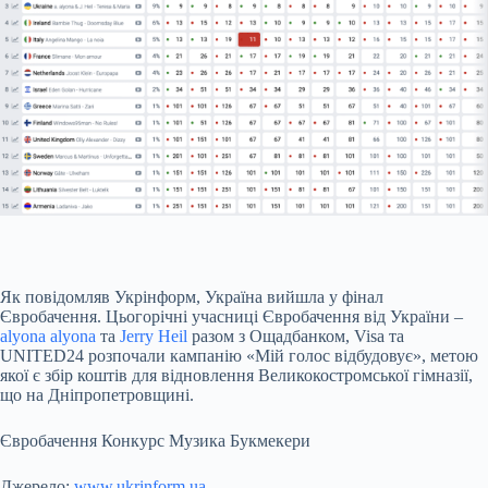
Як повідомляв Укрінформ, Україна вийшла у фінал
Євробачення. Цьогорічні учасниці Євробачення від України –
alyona alyona
та
Jerry Heil
разом з Ощадбанком, Visa та
UNITED24 розпочали кампанію «Мій голос відбудовує», метою
якої є збір коштів для відновлення Великокостромської гімназії,
що на Дніпропетровщині.
Євробачення Конкурс Музика Букмекери
Джерело:
www.ukrinform.ua