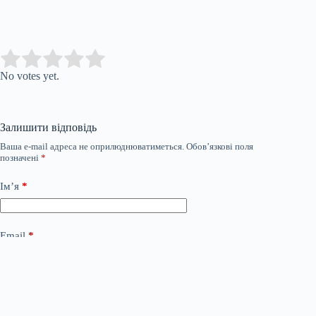
Submit Rating
Rate this item:
No votes yet.
Залишити відповідь
Ваша e-mail адреса не оприлюднюватиметься.
Обов’язкові поля
позначені
*
Ім’я
*
Email
*
Сайт