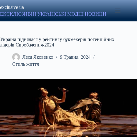
Перейти
exclusive ua
до
вмісту
ЕКСКЛЮЗИВНІ УКРАЇНСЬКІ МОДНІ НОВИНИ
Україна піднялася у рейтингу букмекерів потенційних
лідерів Євробачення-2024
Леся Яковенко
9 Травня, 2024
Стиль життя