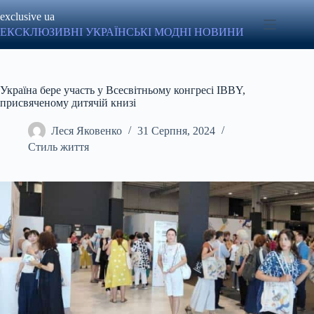
Перейти
exclusive ua
до
вмісту
ЕКСКЛЮЗИВНІ УКРАЇНСЬКІ МОДНІ НОВИНИ
Україна бере участь у Всесвітньому конгресі IBBY,
присвяченому дитячій книзі
Леся Яковенко
31 Серпня, 2024
Стиль життя