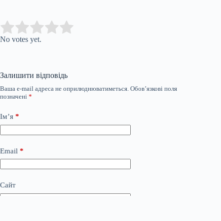
Submit Rating
Rate this item:
No votes yet.
Залишити відповідь
Ваша e-mail адреса не оприлюднюватиметься.
Обов’язкові поля
позначені
*
Ім’я
*
Email
*
Сайт
Додати коментар
*