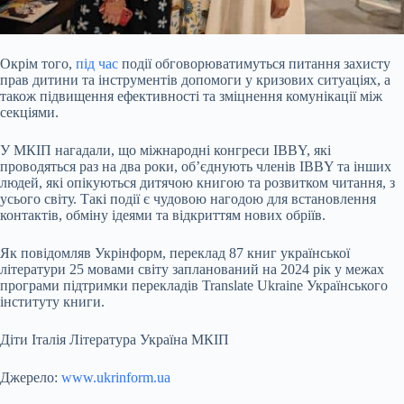
Окрім того,
під час
події обговорюватимуться питання захисту
прав дитини та інструментів допомоги у кризових ситуаціях, а
також підвищення ефективності та зміцнення комунікації між
секціями.
У МКІП нагадали, що міжнародні конгреси IBBY, які
проводяться раз на два роки, об’єднують членів IBBY та інших
людей, які опікуються дитячою книгою та розвитком читання, з
усього світу. Такі події є чудовою нагодою для встановлення
контактів, обміну ідеями та відкриттям нових обріїв.
Як повідомляв Укрінформ, переклад 87 книг української
літератури 25 мовами світу запланований на 2024 рік у межах
програми підтримки перекладів Translate Ukraine Українського
інституту книги.
Діти Італія Література Україна МКІП
Джерело:
www.ukrinform.ua