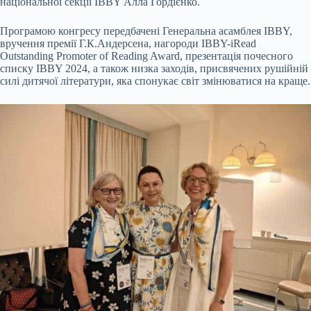
національної секції IBBY Алла Гордієнко.
Програмою конгресу передбачені Генеральна асамблея IBBY,
вручення премії Г.К.Андерсена, нагороди IBBY-iRead
Outstanding Promoter of Reading Award, презентація почесного
списку IBBY 2024, а також низка заходів, присвячених рушійній
силі дитячої літератури, яка спонукає світ змінюватися на краще.