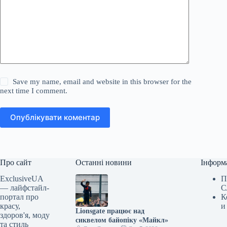
Save my name, email and website in this browser for the
next time I comment.
Опублікувати коментар
Про сайт
Останні новини
Інформ
ExclusiveUA
П
— лайфстайл-
С
портал про
К
красу,
и
Lionsgate працює над
здоров'я, моду
сиквелом байопіку «Майкл»
та стиль