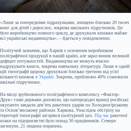
«Лише за попередніми підрахунками, знищено близько 20 тисяч
книг для дітей і дорослих, зокрема шкільних підручників. Це
було виробництво повного циклу, де друкували книжки майже
всі українські видавництва», – йдеться у повідомленні.
Політучий зазначив, що Харків є основним виробником
поліграфічної продукції в нашій країні, але зараз виник великий
дефіцит потужностей. Видавництва не можуть вчасно
надрукувати книги, зокрема навчальну літературу. Лише в одній
цій типографії щороку друкували близько третини від усієї
кількості книжок
в Україні
. Зокрема, приблизно 40% становили
шкільні підручники.
На місці зруйнованого поліграфічного комплексу «Фактор-
Друк» главі держави доповіли, що напередодні вранці російські
окупанти завдали дев’ять ракетних ударів по Холодногірському
та Основ’янському районах Харкова. Унаслідок обстрілу на
території типографії загорівся палітурний цех.
Під час
ракетної
атаки на підприємстві було понад 50 працівників. Семеро
загинули, 21 людина поранена.