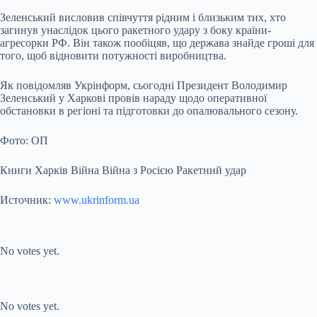
Зеленський висловив співчуття рідним і близьким тих, хто
загинув унаслідок цього ракетного удару з боку країни-
агресорки РФ. Він також пообіцяв, що держава знайде гроші для
того, щоб відновити потужності виробництва.
Як повідомляв Укрінформ, сьогодні Президент Володимир
Зеленський у Харкові провів нараду щодо оперативної
обстановки в регіоні та підготовки до опалювального сезону.
Фото: ОП
Книги Харків Війна Війна з Росією Ракетний удар
Источник:
www.ukrinform.ua
Submit Rating
Rate this item:
No votes yet.
Submit Rating
Rate this item:
No votes yet.