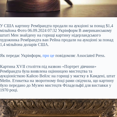
У США картину Рембрандта продали на аукціоні за понад $1,4
мільйона Фото 06.09.2024 07:32 Укрінформ В американському
штаті Мен знайдену на горищі картину нідерландського
художника Рембрандта ван Рейна продали на аукціоні за понад
1,4 мільйона доларів США.
Як передає Укрінформ,
про це
повідомляє Associated Press.
Картина XVII століття під назвою «Портрет дівчини»
Рембрандта була виявлена оцінницею мистецтва та
аукціоністкою Кайєю Вейлс на горищі у маєтку в Камдені, штат
Мейн.
Етикетка на зворотному боці рами свідчила, що картину
було передано до Музею мистецтв Філадельфії для виставки у
1970 році.