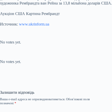
художника Рембрандта ван Рейна за 13,8 мільйона доларів США.
Аукціон США Картина Рембрандт
Источник:
www.ukrinform.ua
Submit Rating
Rate this item:
No votes yet.
Submit Rating
Rate this item:
No votes yet.
Залишити відповідь
Ваша e-mail адреса не оприлюднюватиметься.
Обов’язкові поля
позначені
*