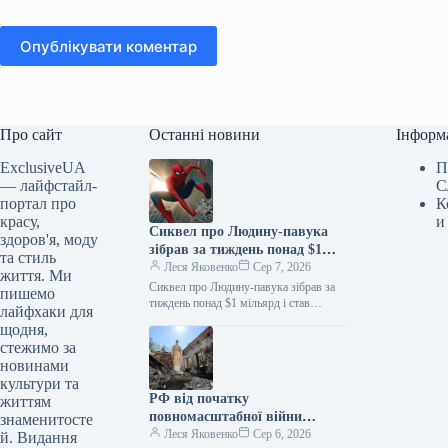
Опублікувати коментар
Про сайт
Останні новини
Інформ
ExclusiveUA
П
— лайфстайл-
С
портал про
К
красу,
и
Сиквел про Людину-павука
здоров'я, моду
зібрав за тиждень понад $1
та стиль
мільярд і став найкасовішим
Леся Яковенко
Сер 7, 2026
життя. Ми
фільмом року
Сиквел про Людину-павука зібрав за
пишемо
тиждень понад $1 мільярд і став
лайфхаки для
найкасовішим фільмом року
щодня,
06.08.2026 10:28 Укрінформ Стрічка
стежимо за
«Людина-павук: Абсолютно…
новинами
культури та
РФ від початку
життям
повномасштабної війни
знаменитосте
пошкодила в Україні майже 2
Леся Яковенко
Сер 6, 2026
й. Видання