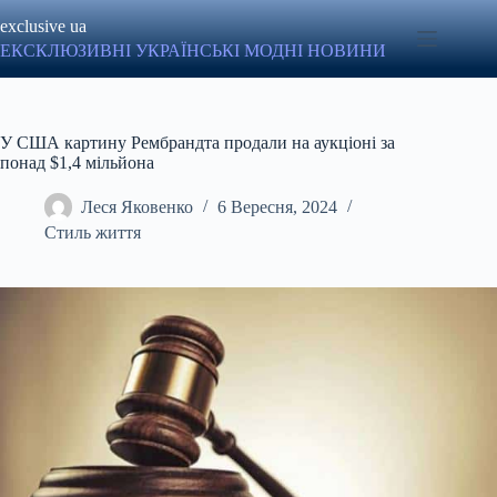
Перейти
exclusive ua
до
вмісту
ЕКСКЛЮЗИВНІ УКРАЇНСЬКІ МОДНІ НОВИНИ
У США картину Рембрандта продали на аукціоні за
понад $1,4 мільйона
Леся Яковенко
6 Вересня, 2024
Стиль життя