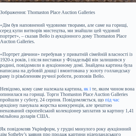
Зображення: Thomaston Place Auction Galleries
«Дім був наповнений чудовими творами, але саме на горищі,
серед купи витворів мистецтва, ми знайшли цей чудовий
портрет», – сказав Вейо із аукціонного дому Thomaston Place
Auction Galleries.
«Портрет дівчини» перебував у приватній сімейній власності із
1920-х років, і після виставки у Філадельфії він залишився у
родині, повідомили в аукціонному домі. Знайдена картина була
написана на дубовій дошці і вмонтована у золоту голландську
раму із різьбленням ручної роботи, розповів Вейо.
Невідомо, кому саме належала картина,
як і
те, яким чином вона
опинилася на горищі. Торги Thomaston Place Auction Galleries
пройшли у суботу, 24 серпня. Повідомляється, що
під час
аукціону панувала жорстка конкуренція, але зрештою
неназваний європейський колекціонер заплатив за картину 1,41
мільйона доларів США.
Як повідомляв Укрінформ, у грудні минулого року аукціонний
дім Sotheby’s заявив про продаж картини нідерландського