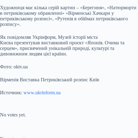
Художниця має кілька серій картин – «Берегиня», «Натюрморти
в петриківському обрамленні» «Вірменські Хачкари у
петриківському розписі», «Рутенія в обіймах петриківського
розпису».
Як повідомляв Укрінформ, Музей історії міста
Києва презентував виставковий проєкт «Японія. Очима та
серцем», присвячений унікальній природі, культурі та
дивовижним людям цієї країни.
Фото: oktv.ua
Вірменія Виставка Петриківський розпис Київ
Источник:
www.ukrinform.ua
Submit Rating
Rate this item:
No votes yet.
Submit Rating
Rate this item: