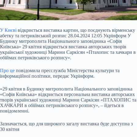
У Києві
відкриється виставка картин, що поєднують вірменську
абетку та петриківський розпис 28.04.2024 12:05 Укрінформ У
Будинку митрополита
Національного заповідника «Софія
Київська» 29 квітня відкриється виставка авторських творів
української художниці Марини Саркісян «Птахопис та хачкари в
обіймах петриківського розпису».
Про це
повідомила пресслужба Міністерства культури та
інформаційної політики, передає Укрінформ.
«29 квітня в Будинку митрополита Національного заповідника
«Софія Київська» відкриється персональна виставка авторських
творів української художниці Марини Саркісян «ПТАХОПИС та
ХАЧКАРИ в обіймах петриківського розпису», – йдеться в
повідомленні.
Зазначається, що для широкого загалу виставка буде доступна з
30 квітня