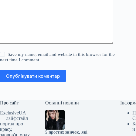
Save my name, email and website in this browser for the
next time I comment.
Опублікувати коментар
Про сайт
Останні новини
Інформ
ExclusiveUA
П
— лайфстайл-
С
портал про
К
красу,
и
5 простих звичок, які
здоров'я, моду