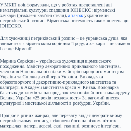
У МКІП поінформували, що у роботах представлені дві
нематеріальні культурні спадщини ЮНЕСКО: вірменські
хачкари (різьблені кам’яні стели),
а також
український
петриківський розпис. Вірменська писемність також внесена до
ЮНЕСКО.
Для художниці петриківський розпис – це українська душа, яка
зливається з вірменським корінням її роду, а хачкари – це символ
і серце Вірменії.
Марина Саркісян – українська художниця вірменського
походження. Майстер декоративно-прикладного мистецтва,
членкиня Національної спілки майстрів народного мистецтва
України та Спілки дизайнерів України. Викладачка
образотворчого й декоративно-прикладного мистецтва та
каліграфії в Академії мистецтва краси м. Києва. Володарка
багатьох дипломів та нагород, зокрема ювілейного знака-ордену
Велика Україна «25 років незалежності» За вагомий внесок
культурної і мистецької діяльності в розбудові України.
Працює в різних жанрах, але перевагу віддає декоративному
петриківському розпису, втілюючи його на різноманітних
матеріалах: папері, дереві, склі, тканині, розписує інтер’єри.