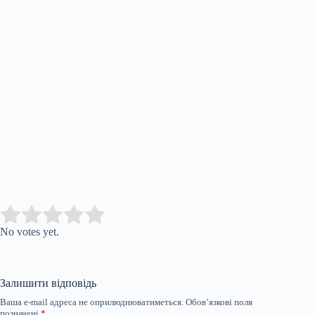
Submit Rating
Rate this item:
No votes yet.
Залишити відповідь
Ваша e-mail адреса не оприлюднюватиметься.
Обов’язкові поля
позначені
*