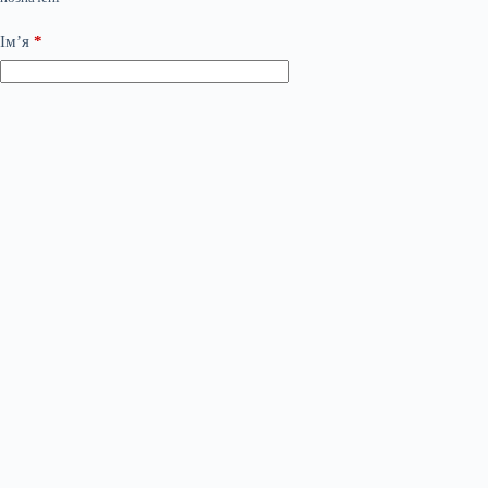
Ім’я
*
Email
*
Сайт
Додати коментар
*