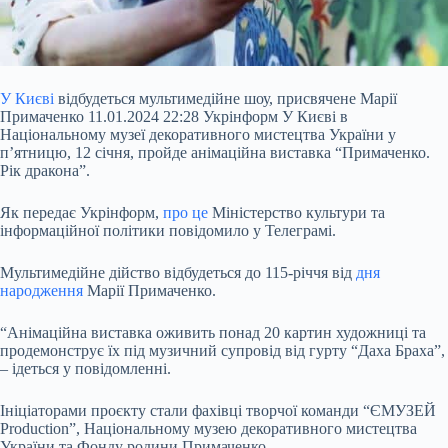
У Києві
відбудеться мультимедійне шоу, присвячене Марії
Примаченко 11.01.2024 22:28 Укрінформ У Києві в
Національному музеї декоративного мистецтва України у
п’ятницю, 12 січня, пройде анімаційна виставка “Примаченко.
Рік дракона”.
Як передає Укрінформ,
про це
Міністерство культури та
інформаційної політики повідомило у Телеграмі.
Мультимедійне дійство відбудеться до 115-річчя від
дня
народження
Марії Примаченко.
“Анімаційна виставка оживить понад 20 картин художниці та
продемонструє їх під музичний супровід від гурту “Даха Браха”,
– ідеться у повідомленні.
Ініціаторами проєкту стали фахівці творчої команди “ЄМУЗЕЙ
Production”, Національному музею декоративного мистецтва
України та Фонду родини Примаченко.