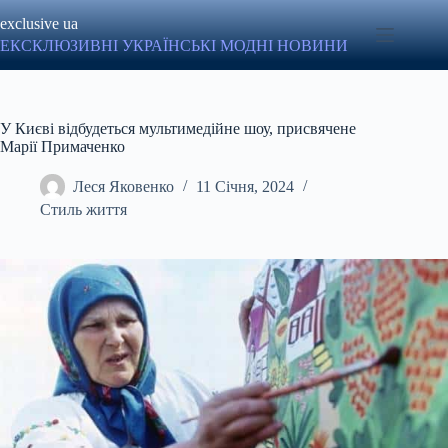
Перейти
exclusive ua
до
вмісту
ЕКСКЛЮЗИВНІ УКРАЇНСЬКІ МОДНІ НОВИНИ
У Києві відбудеться мультимедійне шоу, присвячене
Марії Примаченко
Леся Яковенко
11 Січня, 2024
Стиль життя