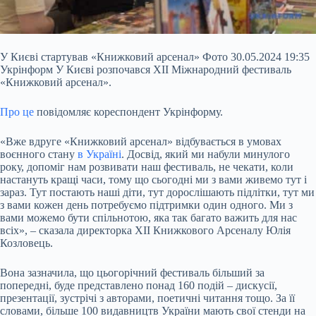
У Києві стартував «Книжковий арсенал» Фото 30.05.2024 19:35
Укрінформ У Києві розпочався ХІІ Міжнародний фестиваль
«Книжковий арсенал».
Про це
повідомляє кореспондент Укрінформу.
«Вже вдруге «Книжковий арсенал» відбувається в умовах
воєнного стану
в Україні
. Досвід, який ми набули минулого
року, допоміг нам розвивати наш фестиваль, не чекати, коли
настануть кращі часи, тому що сьогодні ми з вами живемо тут і
зараз. Тут постають наші діти, тут дорослішають підлітки,
тут ми
з вами кожен день потребуємо підтримки один одного. Ми з
вами можемо бути спільнотою, яка так багато важить для нас
всіх», – сказала директорка XII Книжкового Арсеналу Юлія
Козловець.
Вона зазначила, що цьогорічний фестиваль більший за
попередні, буде представлено понад 160 подій – дискусії,
презентації, зустрічі з авторами, поетичні читання тощо. За її
словами, більше 100 видавництв України мають свої стенди на