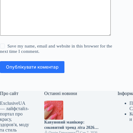
Save my name, email and website in this browser for the
next time I comment.
Опублікувати коментар
Про сайт
Останні новини
Інформ
ExclusiveUA
П
— лайфстайл-
С
портал про
К
красу,
и
Кавуновий манікюр:
здоров'я, моду
соковитий тренд літа 2026
та стиль
року
Охрім Гетьманець
Сер 7, 2026