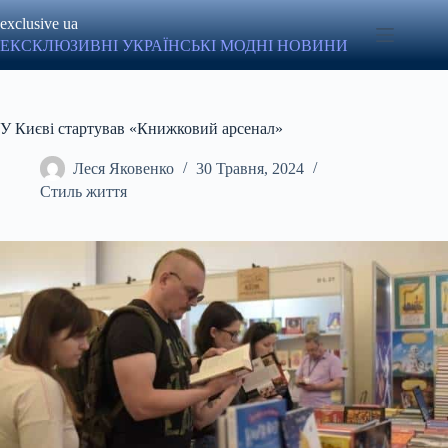
Перейти
exclusive ua
до
вмісту
ЕКСКЛЮЗИВНІ УКРАЇНСЬКІ МОДНІ НОВИНИ
У Києві стартував «Книжковий арсенал»
Леся Яковенко
30 Травня, 2024
Стиль життя