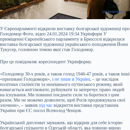
У Європарламенті відкрили виставку болгарської художниці про
Голодомор Фото, відео 24.01.2024 19:34 Укрінформ У
приміщенні Європейського парламенту в Брюсселі відкрилася
виставка болгарської художниці українського походження Йони
Тукусер, головною темою якої став Голодомор.
Про це повідомляє кореспондент Укрінформу.
«Голодомор 30-х років, а також голод 1946-47 років, а також інші
«приховані Голодомори», і
не лише
в Україні
, – це наслідок
політики сталіністів та нинішнього путінського режиму, який
намагається анігілювати, руйнувати та заперечує право людей
на існування. Ми повинні поєднати сили та боротися з цим
разом. Ми не можемо дозволити, щоб Росія продовжувала свої
злочини», – заявив
під час
відкриття виставки представник
України при ЄС посол Всеволод Ченцов.
Український дипломат зауважив, що відкрив для себе історію
болгарської спільноти в Одеській області, яка повною мірою