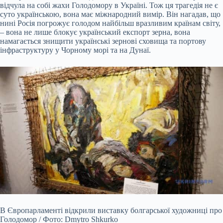
відчула на собі жахи Голодомору в Україні. Тож ця трагедія не є
суто українською, вона має міжнародний вимір. Він нагадав, що
нині Росія погрожує голодом найбільш вразливим країнам світу,
– вона не лише блокує український експорт зерна, вона
намагається знищити українські зернові сховища та портову
інфраструктуру у Чорному морі та на Дунаї.
В Європарламенті відкрили виставку болгарської художниці про
Голодомор / Фото: Dmytro Shkurko