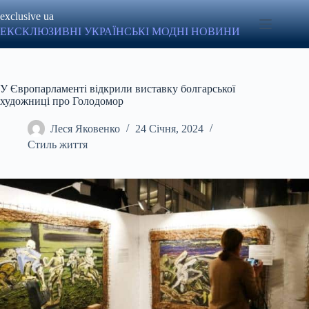
Перейти
exclusive ua
до
вмісту
ЕКСКЛЮЗИВНІ УКРАЇНСЬКІ МОДНІ НОВИНИ
У Європарламенті відкрили виставку болгарської
художниці про Голодомор
Леся Яковенко
24 Січня, 2024
Стиль життя