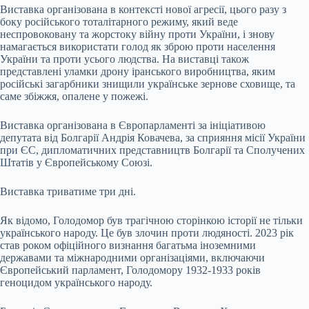
Виставка організована в контексті нової агресії, цього разу з
боку російського тоталітарного режиму, який веде
неспровоковану та жорстоку війну проти України, і знову
намагається використати голод як зброю проти населення
України та проти усього людства. На виставці також
представлені уламки дрону іранського виробництва, яким
російські загарбники знищили українське зернове сховище, та
саме збіжжя, опалене у пожежі.
Виставка організована в Європарламенті за ініціативою
депутата від Болгарії Андрія Ковачева, за сприяння місії України
при ЄС, дипломатичних представництв Болгарії та Сполучених
Штатів у Європейському Союзі.
Виставка триватиме три дні.
Як відомо, Голодомор був трагічною сторінкою історії не тільки
українського народу. Це був злочин проти людяності. 2023 рік
став роком офіційного визнання багатьма іноземними
державами та міжнародними організаціями, включаючи
Європейський парламент, Голодомору 1932-1933 років
геноцидом українського народу.