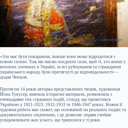
«Зло має бути покараним, інакше воно може відродитися з
новою силою. Тож ми маємо поєднати сили, щоб ті, хто винні у
воєнних злочинах в Україні, за всі руйнування та страждання
українського народу, були притягнуті до відповідальності» –
додав Ченцов.
Протягом 14 років авторка представлених творів, художниця
Йона Тукусер, вивчала історичні матеріали, розмовляла з
очевидцями тих страшних подій, голоду, що прокотився
Україною у 1921-1923, 1932-1933 та 1946-1947 роках. Кожна її
художня робота має сюжет, що оснований на реальних подіях та
документальних свідченнях, і це дозволяє людям глибше
усвідомлювати жах усього, що трапилося у ті роки.