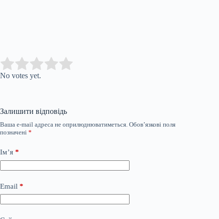
Submit Rating
Rate this item:
No votes yet.
Залишити відповідь
Ваша e-mail адреса не оприлюднюватиметься.
Обов’язкові поля
позначені
*
Ім’я
*
Email
*