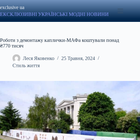
Перейти
exclusive ua
до
вмісту
ЕКСКЛЮЗИВНІ УКРАЇНСЬКІ МОДНІ НОВИНИ
Роботи з демонтажу каплички-МАФа коштували понад
₴770 тисяч
Леся Яковенко
25 Травня, 2024
Стиль життя