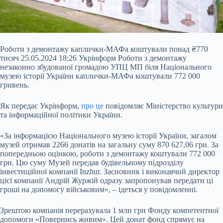
Роботи з демонтажу каплички-МАФа коштували понад ₴770
тисяч 25.05.2024 18:26 Укрінформ Роботи з демонтажу
незаконно збудованої громадою УПЦ МП біля Національного
музею історії України каплички-МАФа коштували 772 000
гривень.
Як передає Укрінформ,
про це
повідомляє Міністерство культури
та інформаційної політики України.
«За інформацією Національного музею історії України, загалом
музей отримав 2266 донатів на загальну суму 870 627,06 грн. За
попередньою оцінкою, роботи з демонтажу коштували 772 000
грн. Цю суму Музей передав будівельному підрозділу
інвестиційної компанії Inzhur. Засновник і виконавчий директор
цієї компанії Андрій Журжій одразу запропонував передати ці
гроші на допомогу військовим», – ідеться у повідомленні.
Зрештою компанія перерахувала 1 млн грн Фонду компетентної
допомоги «Повернись живим». Цей донат фонд спрямує на