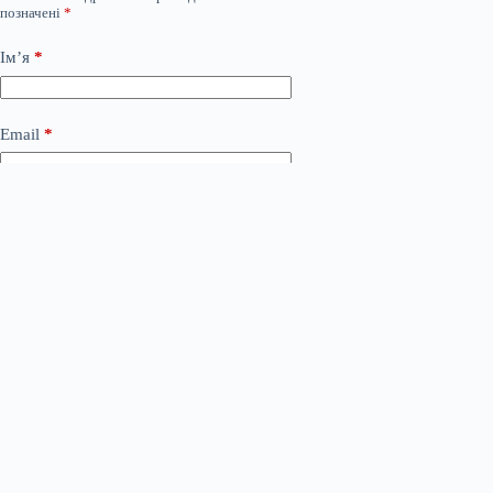
позначені
*
Ім’я
*
Email
*
Сайт
Додати коментар
*