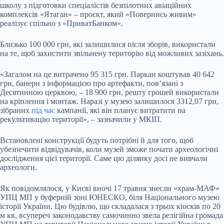
школу з підготовки спеціалістів безпілотних авіаційних
комплексів «Ятаган» – проєкт, який «Повернись живим»
реалізує спільно з «ПриватБанком».
Близько 100 000 грн, які залишилися після зборів, використали
на те, щоб захистити звільнену територію від можливих зазіхань.
«Загалом на це витрачено 95 315 грн. Паркан коштував 40 642
грн, банери з інформацією про артефакти, пов’язані з
Десятинною церквою, – 18 900 грн, решту грошей використали
на кріплення і монтаж. Наразі у музею залишилося 3312,07 грн,
зібраних
під час
кампанії, які він планує витратити на
рекультивацію території», – зазначили у МКІП.
Встановлені конструкції будуть потрібні й для того, щоб
убезпечити відвідувачів, коли музей зможе почати археологічні
дослідження цієї території. Саме цю ділянку досі не вивчали
археологи.
Як повідомлялося, у Києві вночі 17 травня знесли «храм-МАФ»
УПЦ МП у буферній зоні ЮНЕСКО, біля Національного музею
історії України. Цю будівлю, що складалася з трьох кіосків по 20
м кв, всупереч законодавству самочинно звела релігійна громада