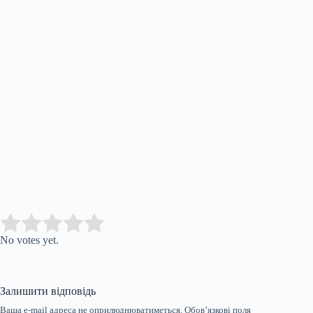
Submit Rating
Rate this item:
No votes yet.
Залишити відповідь
Ваша e-mail адреса не оприлюднюватиметься.
Обов’язкові поля