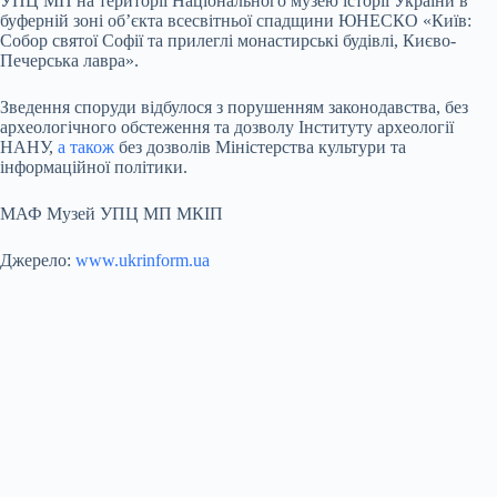
УПЦ МП на території Національного музею історії України в
буферній зоні об’єкта всесвітньої спадщини ЮНЕСКО «Київ:
Собор святої Софії та прилеглі монастирські будівлі, Києво-
Печерська лавра».
Зведення споруди відбулося з порушенням законодавства, без
археологічного обстеження та дозволу Інституту археології
НАНУ,
а також
без дозволів Міністерства культури та
інформаційної політики.
МАФ Музей УПЦ МП МКІП
Джерело:
www.ukrinform.ua