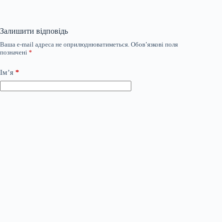
Залишити відповідь
Ваша e-mail адреса не оприлюднюватиметься.
Обов’язкові поля
позначені
*
Ім’я
*
Email
*
Сайт
Додати коментар
*