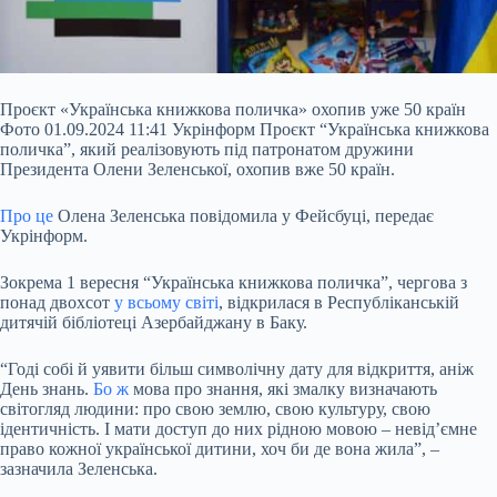
Проєкт «Українська книжкова поличка» охопив уже 50 країн
Фото 01.09.2024 11:41 Укрінформ Проєкт “Українська книжкова
поличка”, який реалізовують під патронатом дружини
Президента Олени Зеленської, охопив вже 50 країн.
Про це
Олена Зеленська повідомила у Фейсбуці, передає
Укрінформ.
Зокрема 1 вересня “Українська книжкова поличка”, чергова з
понад двохсот
у всьому світі
, відкрилася в Республіканській
дитячій бібліотеці Азербайджану в Баку.
“Годі собі й уявити більш символічну дату для відкриття, аніж
День знань.
Бо ж
мова про знання, які змалку визначають
світогляд людини: про свою землю, свою культуру, свою
ідентичність. І мати доступ до них рідною мовою – невід’ємне
право кожної української дитини, хоч би де вона жила”, –
зазначила Зеленська.