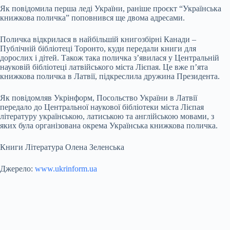
Як повідомила перша леді України, раніше проєкт “Українська
книжкова поличка” поповнився ще двома адресами.
Поличка відкрилася в найбільшій книгозбірні Канади –
Публічній бібліотеці Торонто, куди передали книги для
дорослих і дітей. Також така поличка з’явилася у Центральній
науковій бібліотеці латвійського міста Лієпая. Це вже п’ята
книжкова поличка в Латвії, підкреслила дружина Президента.
Як повідомляв Укрінформ, Посольство України в Латвії
передало до Центральної наукової бібліотеки міста Лієпая
літературу українською, латиською та англійською мовами, з
яких була організована окрема Українська книжкова поличка.
Книги Література Олена Зеленська
Джерело:
www.ukrinform.ua