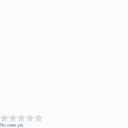
Submit Rating
Rate this item:
No votes yet.