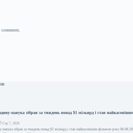
 I comment.
ни
дину-павука зібрав за тиждень понад $1 мільярд і став найкасовіши
Сер 7, 2026
-павука зібрав за тиждень понад $1 мільярд і став найкасовішим фільмом року 06.08.20