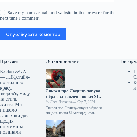
Save my name, email and website in this browser for the
next time I comment.
Опублікувати коментар
Про сайт
Останні новини
Інформ
ExclusiveUA
П
— лайфстайл-
С
портал про
К
красу,
и
Сиквел про Людину-павука
здоров'я, моду
зібрав за тиждень понад $1
та стиль
мільярд і став найкасовішим
Леся Яковенко
Сер 7, 2026
життя. Ми
фільмом року
Сиквел про Людину-павука зібрав за
пишемо
тиждень понад $1 мільярд і став
лайфхаки для
найкасовішим фільмом року
щодня,
06.08.2026 10:28 Укрінформ Стрічка
стежимо за
«Людина-павук: Абсолютно…
новинами