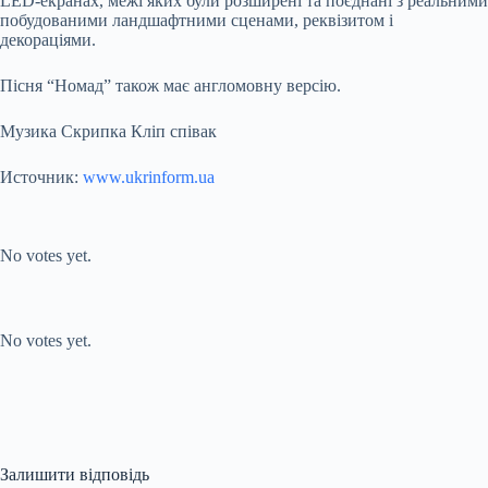
LED-екранах, межі яких були розширені та поєднані з реальними
побудованими ландшафтними сценами, реквізитом і
декораціями.
Пісня “Номад” також має англомовну версію.
Музика Скрипка Кліп співак
Источник:
www.ukrinform.ua
Submit Rating
Rate this item:
No votes yet.
Submit Rating
Rate this item:
No votes yet.
Залишити відповідь