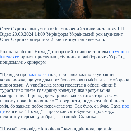
Олег Скрипка випустив кліп, створений з використанням ШІ
Відео 23.03.2024 14:00 Укрінформ Український рок-музикант
Олег Скрипка вперше за 2 роки випустив відеокліп.
Ролик на пісню “Номад”, створений з використанням
штучного
інтелекту
, артист присвятив усім воїнам, які боронять Україну,
повідомляє Укрінформ.
“Це відео про
кожного з
нас, про шлях кожного українця –
козака-вояка, що усвідомлює: його головна місія зараз є оборона
рідної землі. А українська земля предстає в
образі жінки й
турботливо плете ту чарівну кольчугу, яка врятує воїна-
мандрівника. І ця подорож триває вже багато сторіч, і саме
нашому поколінню випало її завершити, подолати північного
змія, бо завжди добро перемагає зло. Так було, є і буде. Саме
про
це
наш епос “Номад” – про закон світобудови, про скору,
невпинну перемогу добра”, – розповів Скрипка.
“Номад” розповідає історію воїна-мандрівника, що мріє