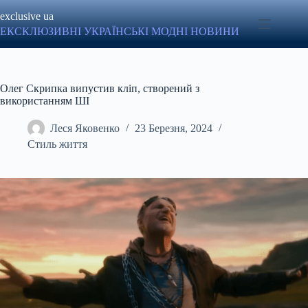
Перейти
exclusive ua
до
вмісту
ЕКСКЛЮЗИВНІ УКРАЇНСЬКІ МОДНІ НОВИНИ
Олег Скрипка випустив кліп, створений з
використанням ШІ
Леся Яковенко
23 Березня, 2024
Стиль життя