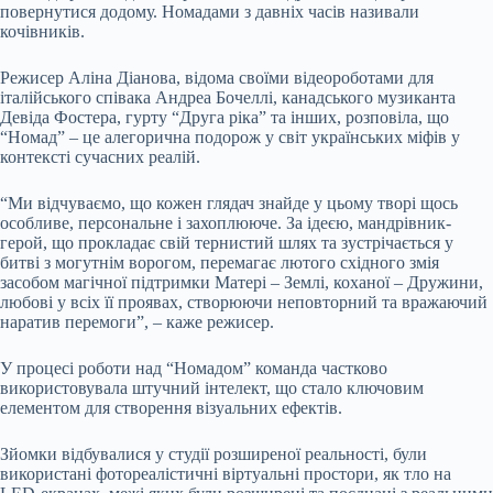
повернутися додому. Номадами з давніх часів називали
кочівників.
Режисер Аліна Діанова, відома своїми відеороботами для
італійського співака Андреа Бочеллі, канадського музиканта
Девіда Фостера, гурту “Друга ріка” та інших, розповіла, що
“Номад” – це алегорична подорож у світ українських міфів у
контексті сучасних реалій.
“Ми відчуваємо, що кожен глядач знайде у цьому творі щось
особливе, персональне і захоплююче. За ідеєю, мандрівник-
герой, що прокладає свій тернистий шлях та зустрічається у
битві з могутнім ворогом, перемагає лютого східного змія
засобом магічної підтримки Матері – Землі, коханої – Дружини,
любові у всіх її проявах, створюючи неповторний та вражаючий
наратив перемоги”, – каже режисер.
У процесі роботи над “Номадом” команда частково
використовувала штучний інтелект, що стало ключовим
елементом для створення візуальних ефектів.
Зйомки відбувалися у студії розширеної реальності, були
використані фотореалістичні віртуальні простори, як тло на