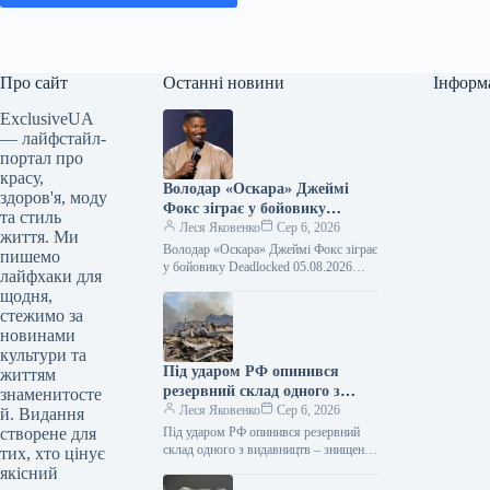
Про сайт
Останні новини
Інформ
ExclusiveUA
— лайфстайл-
портал про
красу,
Володар «Оскара» Джеймі
здоров'я, моду
Фокс зіграє у бойовику
та стиль
Deadlocked
Леся Яковенко
Сер 6, 2026
життя. Ми
Володар «Оскара» Джеймі Фокс зіграє
пишемо
у бойовику Deadlocked 05.08.2026
лайфхаки для
15:38 Укрінформ Голлівудський актор,
щодня,
лауреат премії «Оскар» Джеймі Фокс
стежимо за
зіграє головну…
новинами
культури та
Під ударом РФ опинився
життям
резервний склад одного з
знаменитосте
видавництв – знищені 100
Леся Яковенко
Сер 6, 2026
й. Видання
тисяч книг
створене для
Під ударом РФ опинився резервний
склад одного з видавництв – знищені
тих, хто цінує
100 тисяч книг 05.08.2026 21:01
якісний
Укрінформ Уночі 5 серпня…