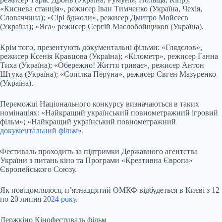
«Киснева станція», режисер Іван Тимченко (Україна, Чехія,
Словаччина); «Сірі бджоли», режисер Дмитро Мойсеєв
(Україна); «Яса» режисер Сергій Маслобойщиков (Україна).
Крім того, презентують документальні фільми: «Глядєлов»,
режисер Ксенія Кравцова (Україна); «Кілометр», режисер Ганна
Тиха (Україна); «Обережно! Життя триває», режисер Антон
Штука (Україна); «Сопілка Перуна», режисер Євген Мазуренко
(Україна).
Переможці Національного конкурсу визначаються в таких
номінаціях: «Найкращий український повнометражний ігровий
фільм»; «Найкращий український повнометражний
документальний фільм
».
Фестиваль проходить за підтримки Державного агентства
України з питань кіно та Програми «Креативна Європа»
Європейського Союзу.
Як повідомлялося, пʼятнадцятий ОМКФ відбудеться в Києві з 12
по 20 липня
2024 року
.
Держкіно Кінофестиваль фільм