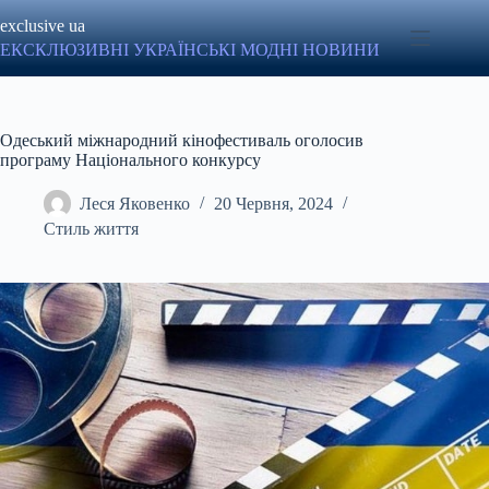
Перейти
exclusive ua
до
вмісту
ЕКСКЛЮЗИВНІ УКРАЇНСЬКІ МОДНІ НОВИНИ
Одеський міжнародний кінофестиваль оголосив
програму Національного конкурсу
Леся Яковенко
20 Червня, 2024
Стиль життя