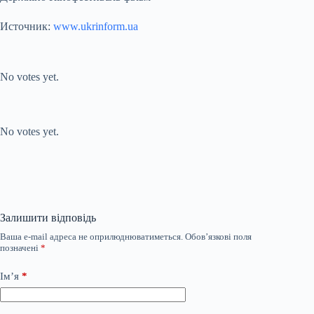
Источник:
www.ukrinform.ua
Submit Rating
Rate this item:
No votes yet.
Submit Rating
Rate this item:
No votes yet.
Залишити відповідь
Ваша e-mail адреса не оприлюднюватиметься.
Обов’язкові поля
позначені
*
Ім’я
*