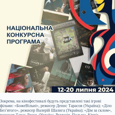
Зокрема, на кінофестивалі будуть представлені такі ігрові
фільми: «БожеВільні», режисер Денис Тарасов (Україна); «Діло
Без’ятого», режисер Валерій Шалига (Україна); «Дім за склом»,
режисер Тарас Дронь (Україна, Румунія, Польща, Кіпр);