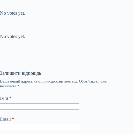
Submit Rating
Rate this item:
No votes yet.
Submit Rating
Rate this item:
No votes yet.
Залишити відповідь
Ваша e-mail адреса не оприлюднюватиметься.
Обов’язкові поля
позначені
*
Ім’я
*
Email
*