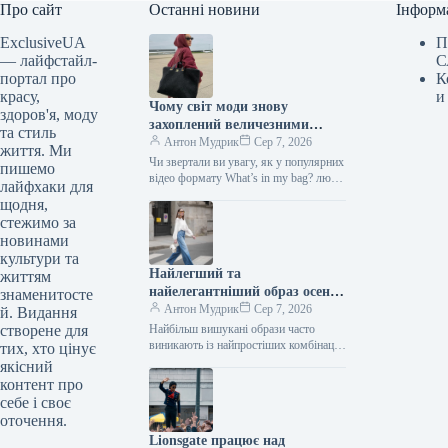
Про сайт
Останні новини
Інформ
ExclusiveUA
П
— лайфстайл-
С
портал про
К
красу,
и
Чому світ моди знову
здоров'я, моду
захоплений величезними
та стиль
сумками: від шопперів до
Антон Мудрик
Сер 7, 2026
життя. Ми
замшевих і мішкуватих
Чи звертали ви увагу, як у популярних
пишемо
відео формату What’s in my bag? люди
лайфхаки для
витягають із сумок усе своє життя…
щодня,
стежимо за
новинами
культури та
Найлегший та
життям
найелегантніший образ осені
знаменитосте
2026 року складається всього
Антон Мудрик
Сер 7, 2026
й. Видання
з трьох елементів.
створене для
Найбільш вишукані образи часто
виникають із найпростіших комбінацій.
тих, хто цінує
Біла сорочка, розкльошені джинси та
якісний
взуття на підборах – це одна з…
контент про
себе і своє
оточення.
Lionsgate працює над