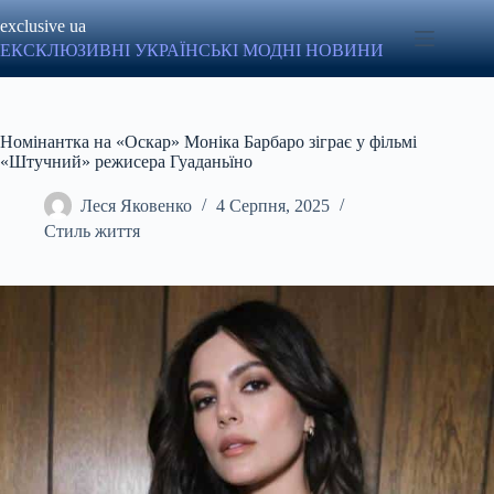
Перейти
exclusive ua
до
вмісту
ЕКСКЛЮЗИВНІ УКРАЇНСЬКІ МОДНІ НОВИНИ
Номінантка на «Оскар» Моніка Барбаро зіграє у фільмі
«Штучний» режисера Гуаданьїно
Леся Яковенко
4 Серпня, 2025
Стиль життя