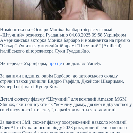
Номінантка на «Оскар» Моніка Барбаро зіграє у фільмі
«Штучний» режисера Гуаданьїно 04.08.2025 09:58 Укрінформ
Американська акторка Моніка Барбаро й номінантка на премію
“Оскар” з’явиться у комедійній драмі “Штучний” (Artificial)
італійського кінорежисера Луки Гуаданьїно.
Як передає Укрінформ,
про це
повідомляє Variety.
За даними видання, окрім Барбаро, до акторського складу
стрічки також увійшли Ендрю Гарфілд, Джейсон Шварцман,
Купер Гоффман і Купер Кох.
Деталі сюжету
фільму “Штучний” для компанії Amazon MGM
Studios, який описують як “комічну драму, дія якої відбувається у
світі штучного інтелекту”, наразі тримаються в таємниці.
За даними ЗМІ, сюжет фільму зосереджений навколо компанії
OpenAI та бурхливого періоду 2023 року, коли її генерального
директора Сема Альтмана звільнили, а потім повернули на