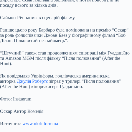
посаду всього за кілька днів.
Саймон Річ написав сценарій фільму.
Раніше цього року Барбаро була номінована на премію “Оскар”
за роль фолкспівачки Джоан Баез у біографічному фільмі “Боб
Ділан: Цілковитий незнайомець”.
“Штучний” також став продовженням співпраці між Гуаданьїно
та Amazon MGM після фільму “Після полювання” (After the
Hunt).
Як повідомляв Укрінформ, голлівудська американська
акторка
Джулія Робертс
зіграє у трилері “Після полювання”
(After the Hunt) кінорежисера Гуаданьїно.
Фото: Instagram
Оскар Актор Комедія
Источник:
www.ukrinform.ua