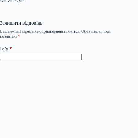
No votes yet.
Залишити відповідь
Ваша e-mail адреса не оприлюднюватиметься.
Обов’язкові поля
позначені
*
Ім’я
*
Email
*
Сайт
Додати коментар
*