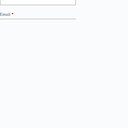
Email
*
Сайт
Додати коментар
*
Save my name, email and website in this browser for the
next time I comment.