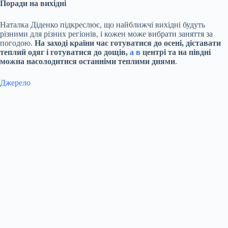
Поради на вихідні
Наталка Діденко підкреслює, що найближчі вихідні будуть
різними для різних регіонів, і кожен може вибрати заняття за
погодою.
На заході країни час готуватися до осені, діставати
теплий одяг і готуватися до дощів,
а в
центрі та на півдні
можна насолодитися останніми теплими днями
.
Джерело