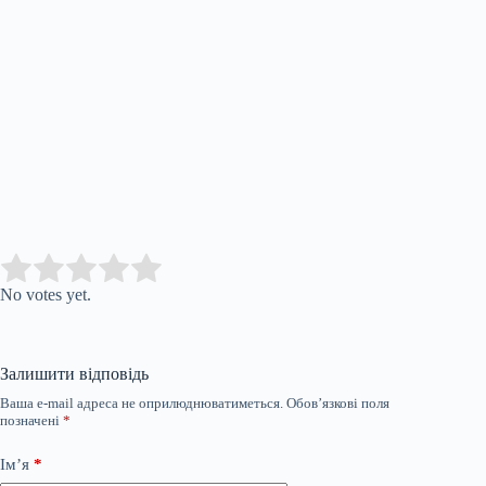
Submit Rating
Rate this item:
No votes yet.
Залишити відповідь
Ваша e-mail адреса не оприлюднюватиметься.
Обов’язкові поля
позначені
*
Ім’я
*