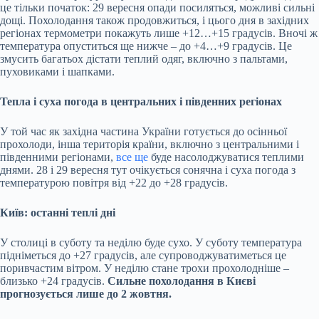
це тільки початок: 29 вересня опади посиляться, можливі сильні
дощі. Похолодання також продовжиться, і цього дня в західних
регіонах термометри покажуть лише +12…+15 градусів. Вночі ж
температура опуститься ще нижче – до +4…+9 градусів. Це
змусить багатьох дістати теплий одяг, включно з пальтами,
пуховиками і шапками.
Тепла і суха погода в центральних і південних регіонах
У той час як західна частина України готується до осінньої
прохолоди, інша територія країни, включно з центральними і
південними регіонами,
все ще
буде насолоджуватися теплими
днями. 28 і 29 вересня тут очікується сонячна і суха погода з
температурою повітря від +22 до +28 градусів.
Київ: останні теплі дні
У столиці в суботу та неділю буде сухо. У суботу температура
підніметься до +27 градусів, але супроводжуватиметься це
поривчастим вітром. У неділю стане трохи прохолодніше –
близько +24 градусів.
Сильне похолодання в Києві
прогнозується лише до 2 жовтня.