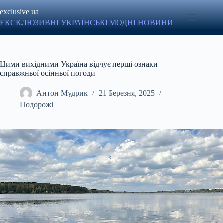
Перейти
exclusive ua
до
вмісту
ЕКСКЛЮЗИВНІ УКРАЇНСЬКІ МОДНІ НОВИНИ
Цими вихідними Україна відчує перші ознаки
справжньої осінньої погоди
Антон Мудрик
21 Березня, 2025
Подорожі