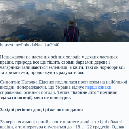
https://t.me/PohodaNatalka/2940
Незважаючи на настання осінніх холодів у деяких частинах
країни, природа все ще тішить своїми барвами: дерева і
чагарники залишаються зеленими, а квіти, такі як чорнобривці
та хризантеми, продовжують радувати око.
Синоптик Наталка Діденко поділилася прогнозом на найближчі
вихідні, попереджаючи, що Україна відчує
перші ознаки
справжньої осінньої погоди.
Тепле “бабине літо” починає
здавати позиції, хоча не повсюдно.
Західні регіони: дощ і різке похолодання
28 вересня атмосферний фронт принесе дощі в західні області
країни, а температура опуститься до +18…+22 градусів. Однак