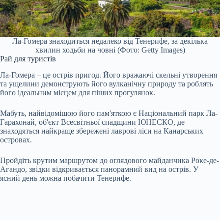
Ла-Гомера знаходиться недалеко від Тенерифе, за декілька
хвилин ходьби на човні (Фото: Getty Images)
Рай для туристів
Ла-Гомера – це острів пригод. Його вражаючі скельні утворення
та ущелини демонструють його вулканічну природу та роблять
його ідеальним місцем для піших прогулянок.
Мабуть, найвідомішою його пам'яткою є Національний парк Ла-
Гарахонай, об'єкт Всесвітньої спадщини ЮНЕСКО, де
знаходяться найкраще збережені лаврові ліси на Канарських
островах.
Пройдіть крутим маршрутом до оглядового майданчика Роке-де-
Агандо, звідки відкривається панорамний вид на острів. У
ясний день можна побачити Тенерифе.