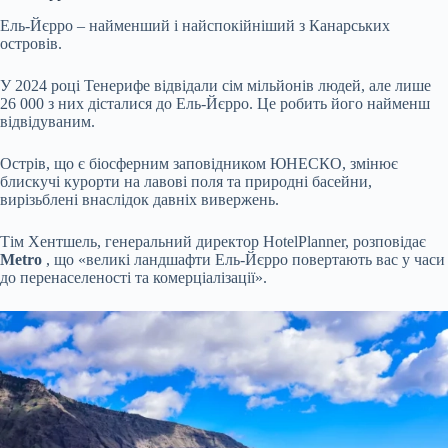
Ель-Йєрро – найменший і найспокійніший з Канарських
островів.
У 2024 році Тенерифе відвідали сім мільйонів людей, але лише
26 000 з них дісталися до Ель-Йєрро. Це робить його найменш
відвідуваним.
Острів, що є біосферним заповідником ЮНЕСКО, змінює
блискучі курорти на лавові поля та природні басейни,
вирізьблені внаслідок давніх вивержень.
Тім Хентшель, генеральний директор HotelPlanner, розповідає
Metro
, що «великі ландшафти Ель-Йєрро повертають вас у часи
до перенаселеності та комерціалізації».