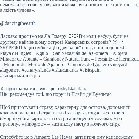
неможливо, а обслуговування може бути різким, але ціни низькі,
а якість чудова».
@dancingtheearth
Ласкаво просимо на Ла Гомеру 🇮🇨 Ви коли-небудь були на
другому найменшому острові Канарських островів? 😍 📌
ЗБЕРЕЖІТЬ цю публікацію для вашої наступної подорожі: –
Playa del Inglès – Agulo – San Sebastián de la Gomera – Alojera –
Mirador de Abrante – Garajonay Natural Park – Pescante de Hermigua
– Mirador del Morro de Agando – Cumbres de Igualero vineyard
#lagomera #canaryislands #islascanarias #visitspain
#канарськийострів
♬ оригінальний звук – petrozhytska_daria
Нікі рекомендує той, що поруч із Плайя-де-Вуельтас.
Щоб приготувати страву, характерну для острова, доповнити
класичні канарські страви, такі як papas arrugadas con mojo
(зморшкувата картопля з гострим перцевим соусом), Нікі
пропонує «almogrote» – часникову пасту з козячого сиру.
Спробуйте це в Amparo Las Hayas, автентичному канарському