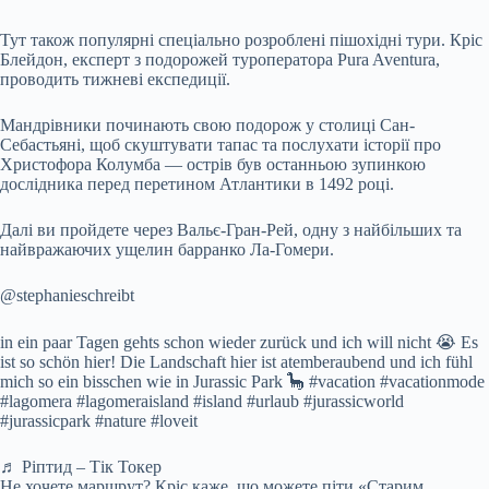
Тут також популярні спеціально розроблені пішохідні тури. Кріс
Блейдон, експерт з подорожей туроператора Pura Aventura,
проводить тижневі експедиції.
Мандрівники починають свою подорож у столиці Сан-
Себастьяні, щоб скуштувати тапас та послухати історії про
Христофора Колумба — острів був останньою зупинкою
дослідника перед перетином Атлантики в 1492 році.
Далі ви пройдете через Вальє-Гран-Рей, одну з найбільших та
найвражаючих ущелин барранко Ла-Гомери.
@stephanieschreibt
in ein paar Tagen gehts schon wieder zurück und ich will nicht 😭 Es
ist so schön hier! Die Landschaft hier ist atemberaubend und ich fühl
mich so ein bisschen wie in Jurassic Park 🦕 #vacation #vacationmode
#lagomera #lagomeraisland #island #urlaub #jurassicworld
#jurassicpark #nature #loveit
♬ Ріптид – Тік Токер
Не хочете маршрут? Кріс каже, що можете піти «Старим