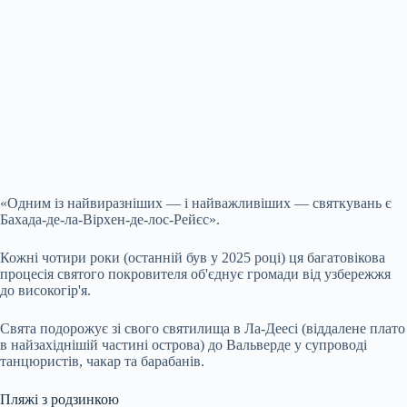
«Одним із найвиразніших — і найважливіших — святкувань є
Бахада-де-ла-Вірхен-де-лос-Рейєс».
Кожні чотири роки (останній був у 2025 році) ця багатовікова
процесія святого покровителя об'єднує громади від узбережжя
до високогір'я.
Свята подорожує зі свого святилища в Ла-Деесі (віддалене плато
в найзахіднішій частині острова) до Вальверде у супроводі
танцюристів, чакар та барабанів.
Пляжі з родзинкою