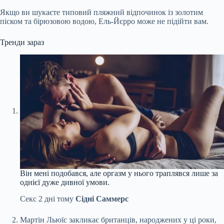
Якщо ви шукаєте типовий пляжний відпочинок із золотим
піском та бірюзовою водою, Ель-Йєрро може не підійти вам.
Тренди зараз
Він мені подобався, але оргазм у нього траплявся лише за
однієї дуже дивної умови.
Секс
2 дні тому
Сідні Саммерс
Мартін Льюїс закликає британців, народжених у ці роки,