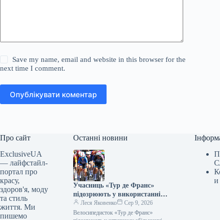
Save my name, email and website in this browser for the
next time I comment.
Опублікувати коментар
Про сайт
Останні новини
Інформ
ExclusiveUA
П
— лайфстайл-
С
портал про
К
красу,
и
Учасниць «Тур де Франс»
здоров'я, моду
підозрюють у використанні
та стиль
імплантів для аеродинаміки
Леся Яковенко
Сер 9, 2026
життя. Ми
Велосипедисток «Тур де Франс»
пишемо