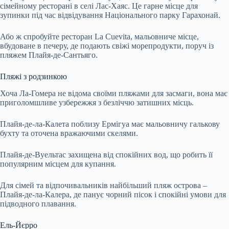
сімейному ресторані в селі Лас-Хаяс. Це гарне місце для
зупинки під час відвідування Національного парку Гарахонай.
Або ж спробуйте ресторан La Cuevita, мальовниче місце,
вбудоване в печеру, де подають свіжі морепродукти, поруч із
пляжем Плайя-де-Сантьяго.
Пляжі з родзинкою
Хоча Ла-Гомера не відома своїми пляжами для засмаги, вона має
приголомшливе узбережжя з безліччю затишних місць.
Плайя-де-ла-Калета поблизу Ермігуа має мальовничу галькову
бухту та оточена вражаючими скелями.
Плайя-де-Вуельтас захищена від спокійних вод, що робить її
популярним місцем для купання.
Для сімей та відпочивальників найбільший пляж острова –
Плайя-де-ла-Калера, де панує чорний пісок і спокійні умови для
підводного плавання.
Ель-Йєрро