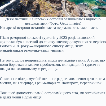
Деякі частини Канарських островів залишаються відносно
невідкритими (Фото: Getty Images)
Канарські острови останнім часом переживають важкі часи.
Після рекордної кількості туристів у 2025 році, іспанський
архіпелаг був внесений до списку «неподорожуючих» за версією
Fodor’s 2026 року — щорічного списку місць, яких
мандрівникам рекомендується уникати.
Не тому, що це непривабливі місця для відвідування. А тому, що
вони борються з такими проблемами, як надмірний туризм та
шкода навколишньому середовищу.
Список не підтримує бойкот — це радше заохочення дати таким
місцям, як Тенерифе, Гран-Канарія та Лансароте, перепочинок.
Тож, щоб допомогти вам (і островам) цього літа, ми заглибилися
в деякі менш відомі місця.