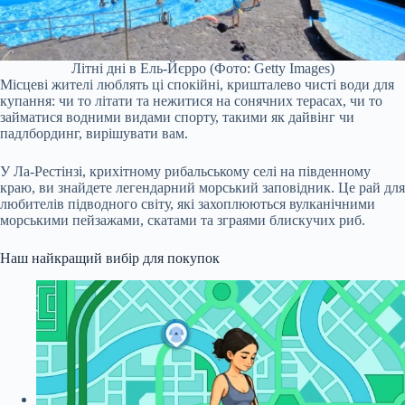
Літні дні в Ель-Йєрро (Фото: Getty Images)
Місцеві жителі люблять ці спокійні, кришталево чисті води для
купання: чи то літати та нежитися на сонячних терасах, чи то
займатися водними видами спорту, такими як дайвінг чи
падлбординг, вирішувати вам.
У Ла-Рестінзі, крихітному рибальському селі на південному
краю, ви знайдете легендарний морський заповідник. Це рай для
любителів підводного світу, які захоплюються вулканічними
морськими пейзажами, скатами та зграями блискучих риб.
Наш найкращий вибір для покупок