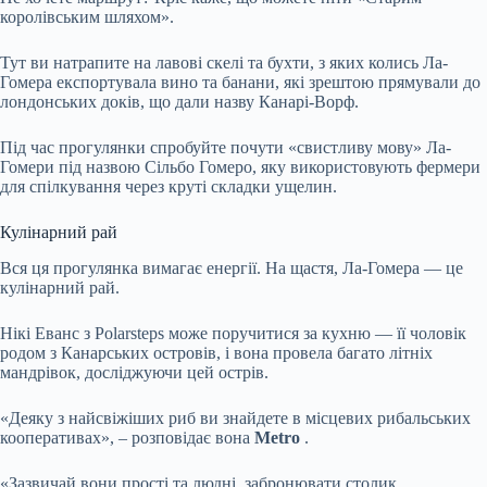
королівським шляхом».
Тут ви натрапите на лавові скелі та бухти, з яких колись Ла-
Гомера експортувала вино та банани, які зрештою прямували до
лондонських доків, що дали назву Канарі-Ворф.
Під час прогулянки спробуйте почути «свистливу мову» Ла-
Гомери під назвою Сільбо Гомеро, яку використовують фермери
для спілкування через круті складки ущелин.
Кулінарний рай
Вся ця прогулянка вимагає енергії. На щастя, Ла-Гомера — це
кулінарний рай.
Нікі Еванс з Polarsteps може поручитися за кухню — її чоловік
родом з Канарських островів, і вона провела багато літніх
мандрівок, досліджуючи цей острів.
«Деяку з найсвіжіших риб ви знайдете в місцевих рибальських
кооперативах», – розповідає вона
Metro
.
«Зазвичай вони прості та людні, забронювати столик