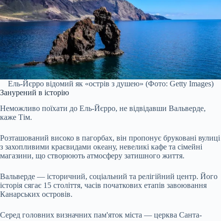
Ель-Йєрро відомий як «острів з душею» (Фото: Getty Images)
Занурений в історію
Неможливо поїхати до Ель-Йєрро, не відвідавши Вальверде,
каже Тім.
Розташований високо в пагорбах, він пропонує бруковані вулиці
з захопливими краєвидами океану, невеликі кафе та сімейні
магазини, що створюють атмосферу затишного життя.
Вальверде — історичний, соціальний та релігійний центр. Його
історія сягає 15 століття, часів початкових етапів завоювання
Канарських островів.
Серед головних визначних пам'яток міста — церква Санта-