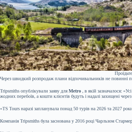
Проїдьте
Через швидкий розпродаж плани відпочивальників не повинні п
Tripsmiths опублікували заяву для
Metro
, в якій зазначалося: «У
жодних перебоїв, а кошти клієнтів будуть і надалі захищені чере
«TS Tours наразі запланувала понад 50 турів на 2026 та 2027 роки
Компанія Tripsmiths була заснована у 2016 році Чарльзом Старме