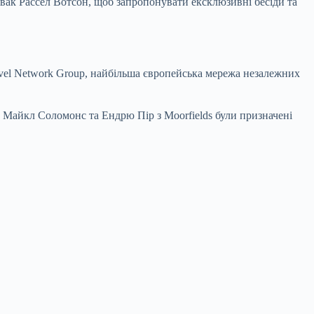
івак Рассел Вотсон, щоб запропонувати ексклюзивні бесіди та
ravel Network Group, найбільша європейська мережа незалежних
, а Майкл Соломонс та Ендрю Пір з Moorfields були призначені