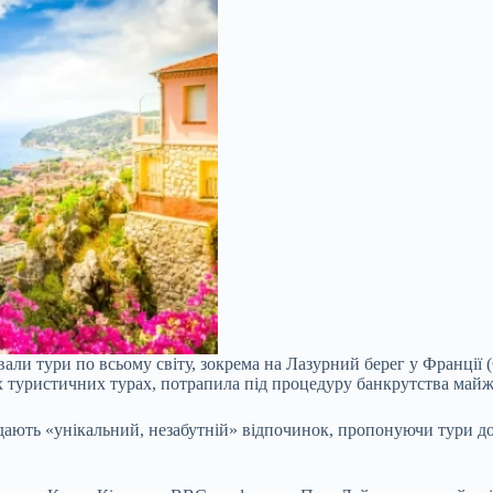
вали тури по всьому світу, зокрема на Лазурний берег у Франції (
х туристичних турах, потрапила під процедуру банкрутства майже
продають «унікальний, незабутній» відпочинок, пропонуючи тури до