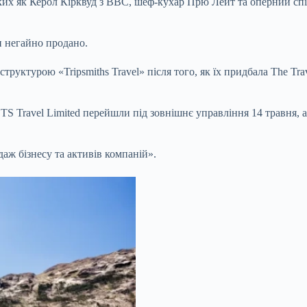
таких як Керол Кірквуд з BBC, шеф-кухар Прю Лейт та оперний сп
ви негайно продано.
труктурою «Tripsmiths Travel» після того, як їх придбала The T
та TS Travel Limited перейшли під зовнішнє управління 14 травня
аж бізнесу та активів компаній».