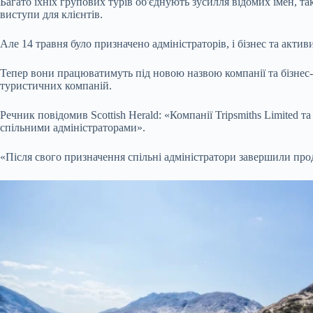
Багато їхніх групових турів об'єднують зусилля відомих імен, 
виступи для клієнтів.
Але 14 травня було призначено адміністраторів, і бізнес та акти
Тепер вони працюватимуть під новою назвою компанії та бізнес-с
туристичних компаній.
Речник повідомив Scottish Herald: «Компанії Tripsmiths Limited 
спільними адміністраторами».
«Після свого призначення спільні адміністратори завершили прод