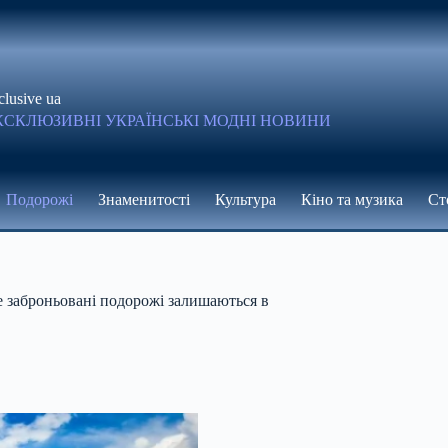
clusive ua
КСКЛЮЗИВНІ УКРАЇНСЬКІ МОДНІ НОВИНИ
Подорожі
Знаменитості
Культура
Кіно та музика
Ст
е заброньовані подорожі залишаються в