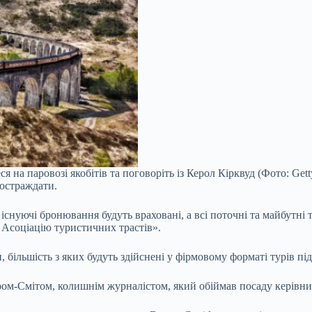
ся на паровозі якобітів та поговоріть із Керол Кірквуд (Фото: Gett
остраждати.
сі існуючі бронювання будуть враховані, а всі поточні та майбутн
з Асоціацію туристичних трастів».
, більшість з яких будуть здійснені у фірмовому форматі турів пі
ром-Смітом, колишнім журналістом, який обіймав посаду керівник