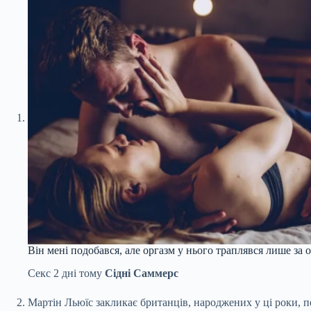
Він мені подобався, але оргазм у нього траплявся лише за 
Секс
2 дні тому
Сідні Саммерс
Мартін Льюїс закликає британців, народжених у ці роки, п