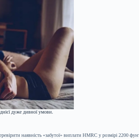
однієї дуже дивної умови.
еревірити наявність «забутої» виплати HMRC у розмірі 2200 фунт