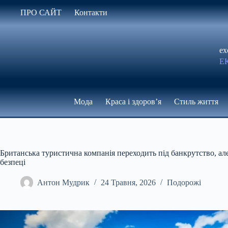
Перейти
ПРО САЙТ
Контакти
до
вмісту
ex
Е
Мода
Краса і здоров’я
Стиль життя
Британська туристична компанія переходить під банкрутство, ал
безпеці
Антон Мудрик
24 Травня, 2026
Подорожі