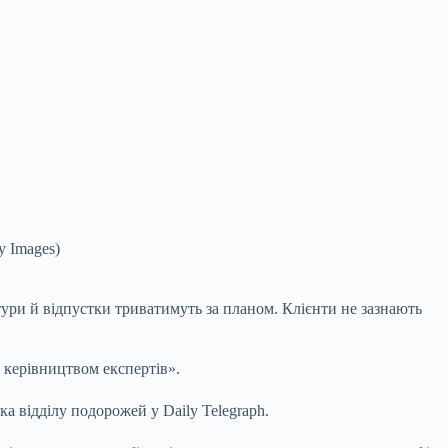
y Images)
і тури й відпустки триватимуть за планом. Клієнти не зазнають
д керівництвом експертів».
а відділу подорожей у Daily Telegraph.