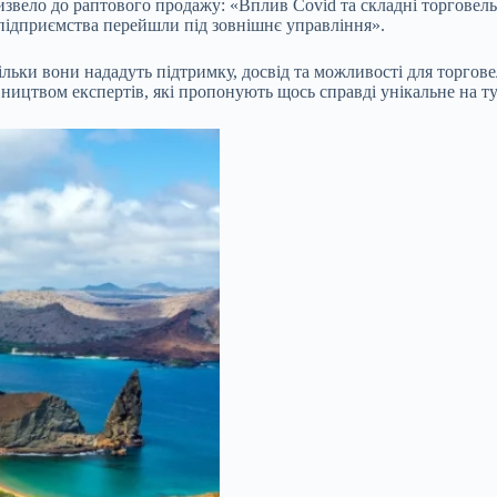
извело до раптового продажу: «Вплив Covid та складні торговель
о підприємства перейшли під зовнішнє управління».
кільки вони нададуть підтримку, досвід та можливості для торгов
вництвом експертів, які пропонують щось справді унікальне на 