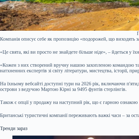
П
Компанія описує себе як пропозицію «подорожей, що виходять з
«Це свята, які ви просто не знайдете більше ніде», – йдеться у їх
«Кожен з них створений вручну нашою захопленою командою та р
натхненних експертів зі світу літератури, мистецтва, історії, при
На їхньому вебсайті доступні тури на 2026 рік, включаючи п'яти
острови з ведучою Мартою Кірні за 9495 фунтів стерлінгів.
Також є опції у продажу на наступний рік, що є гарною ознакою 
Британські туристичні компанії переживають важкі часи – за ост
Тренди зараз