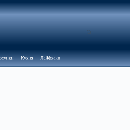
осунки
Кухня
Лайфхаки