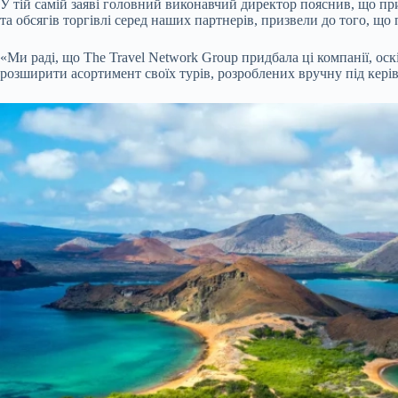
У тій самій заяві головний виконавчий директор пояснив, що пр
та обсягів торгівлі серед наших партнерів, призвели до того, щ
«Ми раді, що The Travel Network Group придбала ці компанії, ос
розширити асортимент своїх турів, розроблених вручну під кері