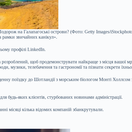
одорож на Галапагоські острови? (Фото: Getty Images/iStockphot
а рамки звичайних канікул».
ньому профілі LinkedIn.
озроблений, щоб продемонструвати найкраще з місця вашої мрії
роди, музики, телебачення та гастрономії та пізнати секрети їхньо
денну поїздку до Шотландії з морським біологом Монті Холлсом за
для будь-яких клієнтів, стурбованих новинами адміністрації.
анні місяці кілька відомих компаній збанкрутували.