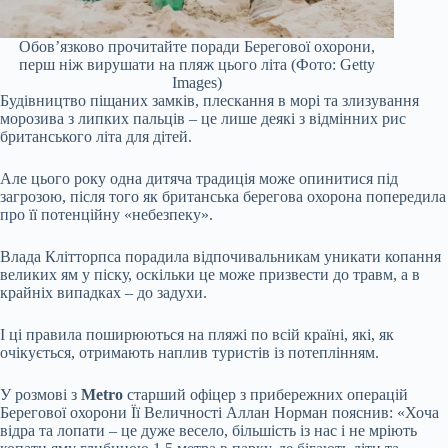
Обов’язково прочитайте поради Берегової охорони,
перш ніж вирушати на пляж цього літа (Фото: Getty
Images)
Будівництво піщаних замків, плескання в морі та злизування
морозива з липких пальців – це лише деякі з відмінних рис
британського літа для дітей.
Але цього року одна дитяча традиція може опинитися під
загрозою, після того як британська берегова охорона попередила
про її потенційну «небезпеку».
Влада Клітторпса порадила відпочивальникам уникати копання
великих ям у піску, оскільки це може призвести до травм, а в
крайніх випадках – до задухи.
І ці правила поширюються на пляжі по всій країні, які, як
очікується, отримають наплив туристів із потеплінням.
У розмові з
Metro
старший офіцер з прибережних операцій
Берегової охорони Її Величності Аллан Норман пояснив: «Хоча
відра та лопати – це дуже весело, більшість із нас і не мріють