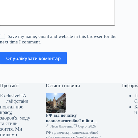
Save my name, email and website in this browser for the
next time I comment.
Опублікувати коментар
Про сайт
Останні новини
Інформ
ExclusiveUA
П
— лайфстайл-
С
портал про
К
красу,
и
РФ від початку
здоров'я, моду
повномасштабної війни
та стиль
пошкодила в Україні майже 2
Леся Яковенко
Сер 6, 2026
життя. Ми
тисячі пам’яток
РФ від початку повномасштабної
пишемо
війни пошкодила в Україні майже 2