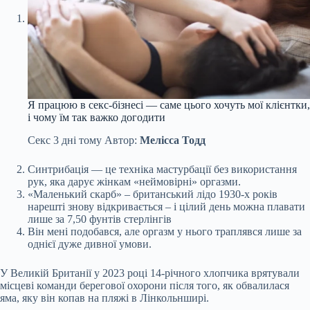
Я працюю в секс-бізнесі — саме цього хочуть мої клієнтки,
і чому їм так важко догодити
Секс
3 дні тому
Автор:
Мелісса Тодд
Синтрибація — це техніка мастурбації без використання
рук, яка дарує жінкам «неймовірні» оргазми.
«Маленький скарб» – британський лідо 1930-х років
нарешті знову відкривається – і цілий день можна плавати
лише за 7,50 фунтів стерлінгів
Він мені подобався, але оргазм у нього траплявся лише за
однієї дуже дивної умови.
У Великій Британії у 2023 році 14-річного хлопчика врятували
місцеві команди берегової охорони після того, як обвалилася
яма, яку він копав на пляжі в Лінкольнширі.