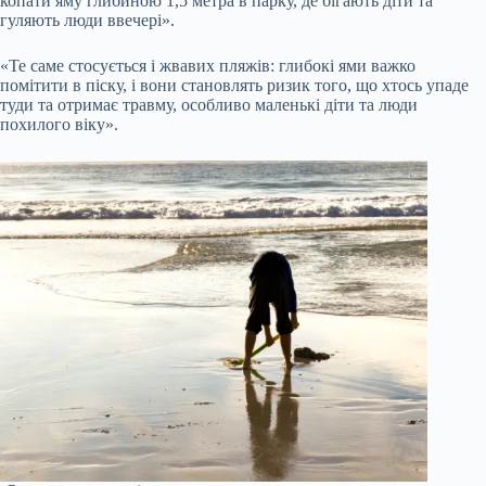
копати яму глибиною 1,5 метра в парку, де бігають діти та
гуляють люди ввечері».
«Те саме стосується і жвавих пляжів: глибокі ями важко
помітити в піску, і вони становлять ризик того, що хтось упаде
туди та отримає травму, особливо маленькі діти та люди
похилого віку».