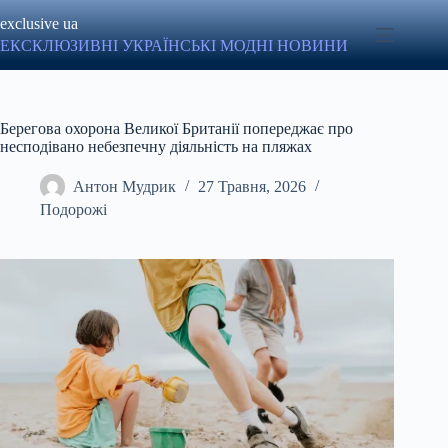
Перейти
exclusive ua
до
вмісту
ЕКСКЛЮЗИВНІ УКРАЇНСЬКІ МОДНІ НОВИНИ
Берегова охорона Великої Британії попереджає про
несподівано небезпечну діяльність на пляжах
Антон Мудрик
27 Травня, 2026
Подорожі