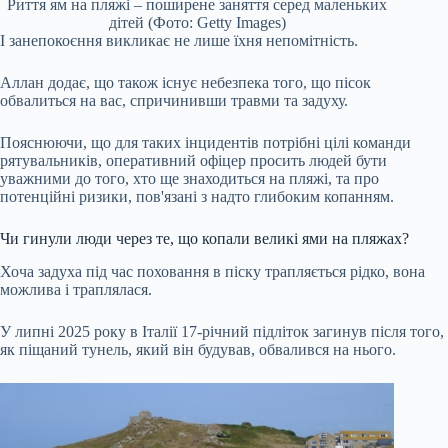
Риття ям на пляжі – поширене заняття серед маленьких
дітей (Фото: Getty Images)
І занепокоєння викликає не лише їхня непомітність.
Аллан додає, що також існує небезпека того, що пісок
обвалиться на вас, спричинивши травми та задуху.
Пояснюючи, що для таких інцидентів потрібні цілі команди
рятувальників, оперативний офіцер просить людей бути
уважними до того, хто ще знаходиться на пляжі, та про
потенційні ризики, пов'язані з надто глибоким копанням.
Чи гинули люди через те, що копали великі ями на пляжах?
Хоча задуха під час поховання в піску трапляється рідко, вона
можлива і траплялася.
У липні 2025 року в Італії 17-річний підліток загинув після того,
як піщаний тунель, який він будував, обвалився на нього.