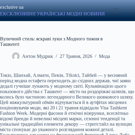
Перейти
exclusive ua
до
вмісту
ЕКСКЛЮЗИВНІ УКРАЇНСЬКІ МОДНІ НОВИНИ
Вуличний стиль: яскраві луки з Модного тижня в
Ташкенті
Антон Мудрик
27 Травня, 2026
Мода
Токіо, Шанхай, Алмати, Пекін, Тбілісі, Тайбей — у весняний
період модна естафета переходить до східних держав, чиї заяви
дедалі гучніше лунають у модному світі. Кульмінацією цього
показового дійства є Ташкент — місто на роздоріжжі шляхів, що
колись було частиною легендарного Великого шовкового шляху.
Цей міжкультурний обмін відчувається й в аутфітах місцевих
поціновувачів моди, які 20 і 21 травня відвідали Visa Tashkent
Fashion Week. Модерні фасони й етнічні візерунки, всесвітньо
відомі бренди й невеликі місцеві марки, сезонні тенденції та
унікальні традиційні елементи декору — стритстайл на вулицях
міста спонукає до уважного розглядання кожної деталі.
Ексклюзивно для vogue.ua французький фотограф Алекс Добе,