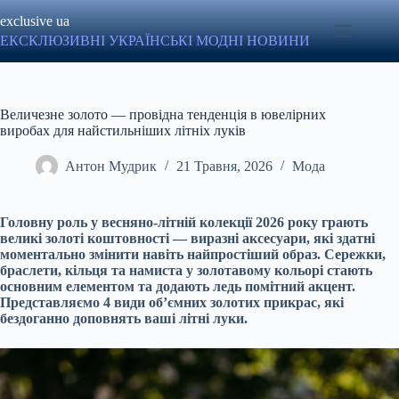
Перейти
exclusive ua
до
вмісту
ЕКСКЛЮЗИВНІ УКРАЇНСЬКІ МОДНІ НОВИНИ
Величезне золото — провідна тенденція в ювелірних
виробах для найстильніших літніх луків
Антон Мудрик
21 Травня, 2026
Мода
Головну роль у весняно-літній колекції 2026 року грають
великі золоті коштовності — виразні аксесуари, які здатні
моментально змінити навіть найпростіший образ. Cережки,
браслети, кільця та намиста у золотавому кольорі стають
основним елементом та додають ледь помітний акцент.
Представляємо 4 види об’ємних золотих прикрас, які
бездоганно доповнять ваші літні луки.