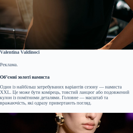
Valentina Valdinoci
Реклама.
Об’ємні золоті намиста
Один із найбільш затребуваних варіантів сезону — намиста
XXL. Це може бути комірець, товстий ланцюг або подовжений
кулон із помітними деталями. Головне — масштаб та
вражаючість, які одразу привертають погляд.