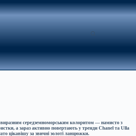
ія з виразним середземноморським колоритом — намисто з
истки, а зараз активно повертають у тренди Chanel та Ulla
ато цікавішу за звичні золоті ланцюжки.