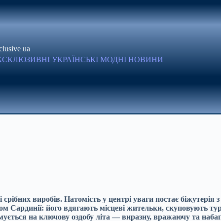
clusive ua
КСКЛЮЗИВНІ УКРАЇНСЬКІ МОДНІ НОВИНИ
 і срібних виробів. Натомість у центрі уваги постає біжутер
ом Сардинії: його вдягають місцеві жительки, скуповують тур
мується на ключову оздобу літа — виразну, вражаючу та набаг