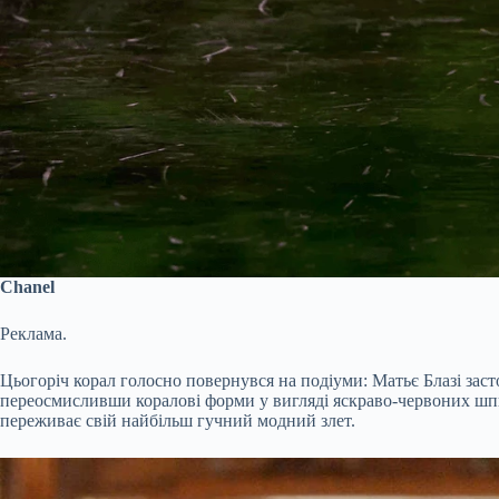
Chanel
Реклама.
Цьогоріч корал голосно повернувся на подіуми: Матьє Блазі засто
переосмисливши коралові форми у вигляді яскраво-червоних шпил
переживає свій найбільш гучний модний злет.