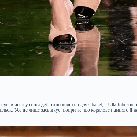
сував його у своїй дебютній колекції для Chanel, а Ulla Johnson
ьок. Усе це лише засвідчує: попри те, що коралове намисто й да