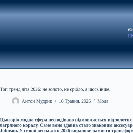
Перейти
до
вмісту
ex
Е
Топ тренд літа 2026: не золото, не срібло, а щось інше.
Антон Мудрик
10 Травня, 2026
Мода
Цьогоріч модна сфера несподівано відмовляється від золотих
багряного коралу. Саме воно здавна стало знаковим аксесуар
Johnson. У сезоні весна-літо 2026 коралове намисто трансфор