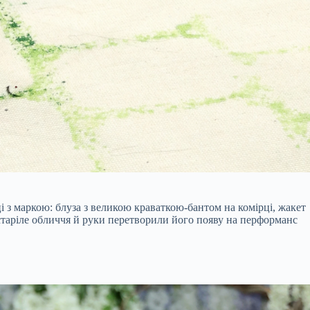
 з маркою: блуза з великою краваткою-бантом на комірці, жакет
остаріле обличчя й руки перетворили його появу на перформанс