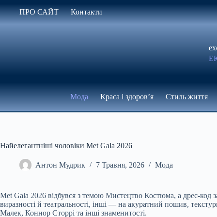
Перейти
ПРО САЙТ
Контакти
до
вмісту
ex
Е
Мода
Краса і здоров’я
Стиль життя
Найелегантніші чоловіки Met Gala 2026
Антон Мудрик
7 Травня, 2026
Мода
Met Gala 2026 відбувся з темою Мистецтво Костюма, а дрес-код
виразності й театральності, інші — на акуратний пошив, тексту
Малек, Коннор Сторрі та інші знаменитості.