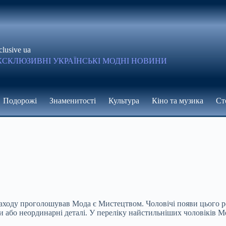
clusive ua
КСКЛЮЗИВНІ УКРАЇНСЬКІ МОДНІ НОВИНИ
Подорожі
Знаменитості
Культура
Кіно та музика
Ст
 заходу проголошував Мода є Мистецтвом. Чоловічі появи цього 
ри або неординарні деталі. У переліку найстильніших чоловіків 