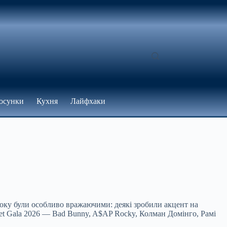
осунки
Кухня
Лайфхаки
року були особливо вражаючими: деякі зробили акцент на
Met Gala 2026 — Bad Bunny, A$AP Rocky, Колман Домінго, Рамі