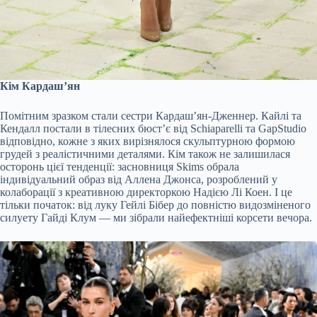
Кім Кардашʼян
Помітним зразком стали сестри Кардаш’ян-Дженнер. Кайлі та
Кендалл постали в тілесних бюст’є від Schiaparelli та GapStudio
відповідно, кожне з яких вирізнялося скульптурною формою
грудей з реалістичними деталями. Кім також не залишилася
осторонь цієї тенденції: засновниця Skims обрала
індивідуальний образ від Аллена Джонса, розроблений у
колаборації з креативною директоркою Надією Лі Коен. І це
тільки початок: від луку Гейлі Бібер до повністю видозміненого
силуету Гайді Клум — ми зібрали найефектніші корсети вечора.