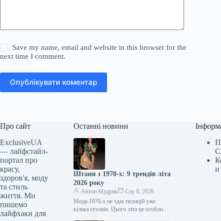
Save my name, email and website in this browser for the
next time I comment.
Опублікувати коментар
Про сайт
Останні новини
Інформ
ExclusiveUA
П
— лайфстайл-
С
портал про
К
красу,
и
Штани з 1970-х: 9 трендів літа
здоров'я, моду
2026 року
та стиль
Антон Мудрик
Сер 8, 2026
життя. Ми
Мода 1970-х не здає позицій уже
пишемо
кілька сезонів. Цього літа це особливо
лайфхаки для
помітно за штанами: моделі,