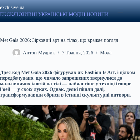
Перейти
exclusive ua
до
вмісту
ЕКСКЛЮЗИВНІ УКРАЇНСЬКІ МОДНІ НОВИНИ
Met Gala 2026: Зірковий арт на тілах, що вражає погляд
Антон Мудрик
7 Травня, 2026
Мода
Дрес-код Met Gala 2026 фігурував як
Fashion Is Art
, і цілком
передбачувано, що чимало запрошених звернулися до
мальовничих ілюзій на тілі — найчастіше у техніці
trompe
l’oeil
— у своїх луках. Однак, деякі пішли далі,
трансформувавши обриси в істинні скульптурні витвори.